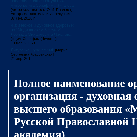
наследие священномученика
митрополита Серафима Чичагова
[Автор-составитель: О. И. Павлова;
Автор-составитель: В. А. Левушкин]
07 сен. 2016 г.
Физическое и духовное здоровье:
по "Медицинским беседам"
Леонида Михайловича Чичагова
[сщмч. Серафим (Чичагов)]
10 мая. 2016 г.
Литургика: курс лекций
[Мария
Сергеевна Красовицкая]
21 апр. 2016 г.
Полное наименование о
организация - духовная
высшего образования «
Русской Православной 
академия)