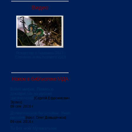
Видео
Рождество в Академии 2019 /
Christmas at the Academy 2019
Новое в библиотеке МДА
Война мифов. Память о
декабристах на рубеже
тысячелетий
[Сергей Ефроимович
Эрлих]
09 сен. 2016 г.
Догматическое богословие. Учеб.
пособие
[прот. Олег Давыденков]
09 сен. 2016 г.
Ты Бог мой! Музыкальное