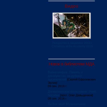
Видео
Рождество в Академии 2019 /
Christmas at the Academy 2019
Новое в библиотеке МДА
Война мифов. Память о
декабристах на рубеже
тысячелетий
[Сергей Ефроимович
Эрлих]
09 сен. 2016 г.
Догматическое богословие. Учеб.
пособие
[прот. Олег Давыденков]
09 сен. 2016 г.
Ты Бог мой! Музыкальное