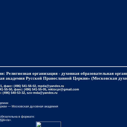
и: Религиозная организация - духовная образовательная орга
ая академия Русской Православной Церкви» (Московская духо
, факс: (496) 541-56-02, mpda@yandex.ru
-55-50, факс: (496) 541-55-05, rektor.pr@gmail.com
(496) 540-53-32, szo-mda@yandex.ru
демии
еркви — Московская духовная академия
обязательна в формате:
МДА</a>.