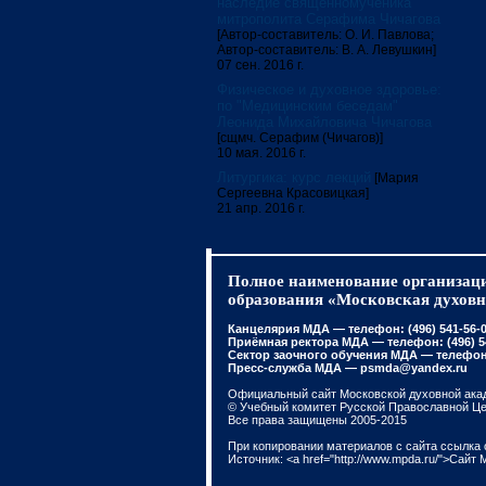
наследие священномученика
митрополита Серафима Чичагова
[Автор-составитель: О. И. Павлова;
Автор-составитель: В. А. Левушкин]
07 сен. 2016 г.
Физическое и духовное здоровье:
по "Медицинским беседам"
Леонида Михайловича Чичагова
[сщмч. Серафим (Чичагов)]
10 мая. 2016 г.
Литургика: курс лекций
[Мария
Сергеевна Красовицкая]
21 апр. 2016 г.
Полное наименование организаци
образования «Московская духовн
Канцелярия МДА — телефон: (496) 541-56-01
Приёмная ректора МДА — телефон: (496) 541
Сектор заочного обучения МДА — телефон: 
Пресс-служба МДА — psmda@yandex.ru
Официальный сайт Московской духовной ака
© Учебный комитет Русской Православной Ц
Все права защищены 2005-2015
При копировании материалов с сайта ссылка 
Источник: <a href="http://www.mpda.ru/">Сайт 