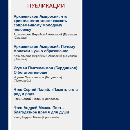
ПУБЛИКАЦИИ
Архиепископ Амвросий: что
христианство может сказать
современному молодому
человеку
Архиепископ Верейский Амвросий (Ермаков)
[
Статья
]
Архиепископ Амвросий. Почему
монахам нужно образование
Архиепископ Верейский Амвросий (Ермаков)
[
Статья
]
Игумен Пантелеимон (Бердников).
О богатом юноше
Игумен Пантелеимон (Бердников)
[
Проповедь
]
Чтец Сергей Палий. «Память его в
род и род»
Чтец Сергий Палий [
Проповедь
]
Чтец Андрей Мачак. Пост –
благодатное время для души
Чтец Андрей Мачак [
Проповедь
]