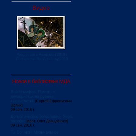
Видео
Рождество в Академии 2019 /
Christmas at the Academy 2019
Новое в библиотеке МДА
Война мифов. Память о
декабристах на рубеже
тысячелетий
[Сергей Ефроимович
Эрлих]
09 сен. 2016 г.
Догматическое богословие. Учеб.
пособие
[прот. Олег Давыденков]
09 сен. 2016 г.
Ты Бог мой! Музыкальное