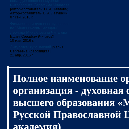
наследие священномученика
митрополита Серафима Чичагова
[Автор-составитель: О. И. Павлова;
Автор-составитель: В. А. Левушкин]
07 сен. 2016 г.
Физическое и духовное здоровье:
по "Медицинским беседам"
Леонида Михайловича Чичагова
[сщмч. Серафим (Чичагов)]
10 мая. 2016 г.
Литургика: курс лекций
[Мария
Сергеевна Красовицкая]
21 апр. 2016 г.
Полное наименование о
организация - духовная
высшего образования «
Русской Православной 
академия)