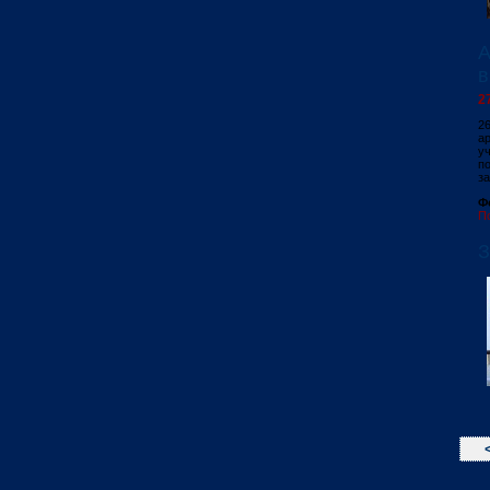
А
в
2
2
а
у
п
за
Ф
П
З