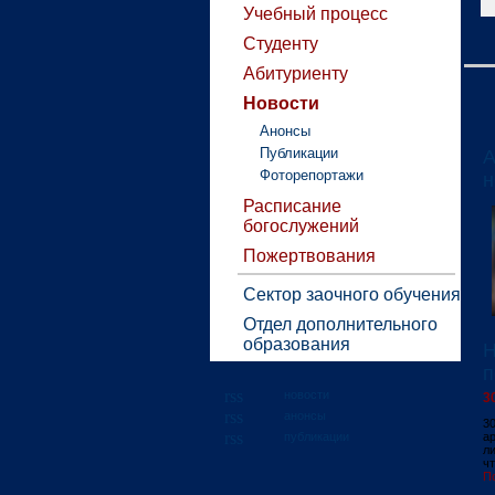
Учебный процесс
Студенту
Абитуриенту
Новости
Анонсы
Публикации
А
Фоторепортажи
н
Расписание
богослужений
Пожертвования
Сектор заочного обучения
Отдел дополнительного
образования
Н
п
новости
3
анонсы
3
публикации
а
ли
ч
П