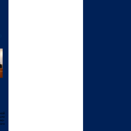
ю
ной
шло
но-
ого