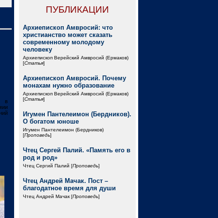
ПУБЛИКАЦИИ
Архиепископ Амвросий: что
христианство может сказать
современному молодому
человеку
Архиепископ Верейский Амвросий (Ермаков)
[
Статья
]
Архиепископ Амвросий. Почему
монахам нужно образование
Архиепископ Верейский Амвросий (Ермаков)
[
Статья
]
, в
мии
ний
Игумен Пантелеимон (Бердников).
О богатом юноше
Игумен Пантелеимон (Бердников)
[
Проповедь
]
Чтец Сергей Палий. «Память его в
род и род»
Чтец Сергий Палий [
Проповедь
]
Чтец Андрей Мачак. Пост –
благодатное время для души
Чтец Андрей Мачак [
Проповедь
]