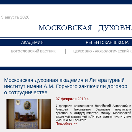
9 августа 2026
АКАДЕМИЯ
РЕГЕНТСКАЯ ШКОЛА
БОГОСЛОВСКИЙ ВЕСТНИК
ЦЕРКОВНО - АРХЕОЛОГИЧЕСКИЙ 
Московская духовная академия и Литературный
институт имени А.М. Горького заключили договор
о сотрудничестве
07 февраля 2019 г.
7 февраля архиепископ Верейский Амвросий и
Алексей Николаевич Варламов подписали
договор о сотрудничестве между Московской
духовной академией и Литературным институтом
имени А.М. Горького.
Подробнее >>