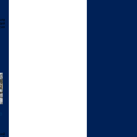
шла
дей
сия
в
ной