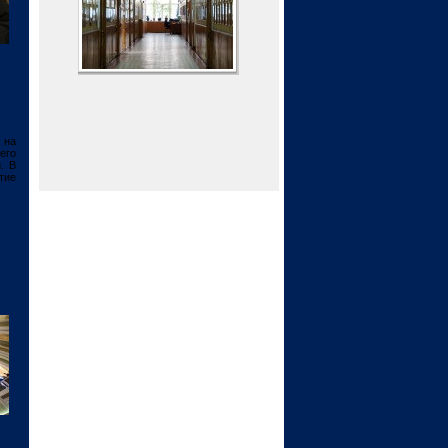
 на
его
. В
тие