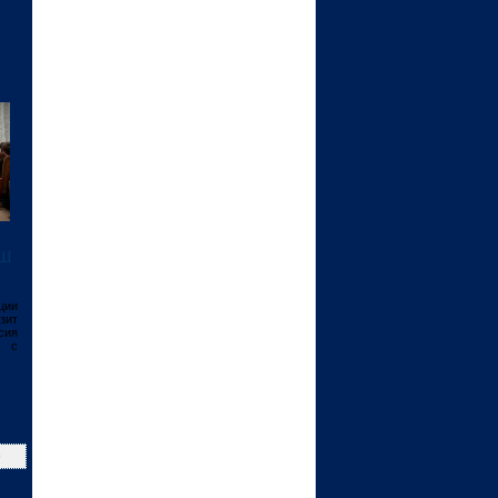
ш
ции
зит
сия
й с
>