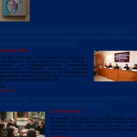
рхиепископ Амвросий принял участие в заседании
омиссии Московского Патриархата по регулировани
туденческого обмена в ОЦАД
7 декабря 2018 г.
7 декабря 2018 года в Общецерковной аспирантуре и
окторантуре им. святых равноапостольных Кирилла и
ефодия под председательством митрополита
олоколамского Илариона состоялось заседание
омиссии Московского Патриархата по регулированию
уденческого обмена, в котором принял участие ректор
ДА архиепископ Верейский Амвросий.
ото
одробнее >>
 музее МДА прошло совещание его сотрудников и
кспертов в области церковного искусства
27 декабря 2018 г.
26 декабря 2018 года в музее Московской духов
академии «Церковно-археологический кабинет» про
заседание ученого совета сотрудников и науч
консультационной группы экспертов в области церковн
искусства.
Подробнее >>