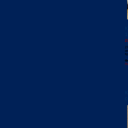
К
1
2
27
а
К
Ф
П
К
с