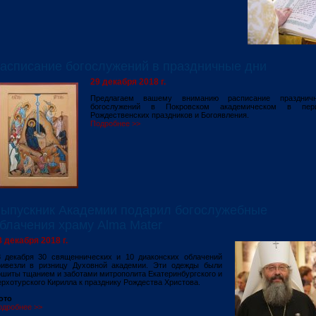
асписание богослужений в праздничные дни
29 декабря 2018 г.
Предлагаем вашему вниманию расписание празднич
богослужений в Покровском академическом в пер
Рождественских праздников и Богоявления.
Подробнее >>
ыпускник Академии подарил богослужебные
блачения храму Alma Mater
8 декабря 2018 г.
8 декабря 30 священнических и 10 диаконских облачений
ривезли в ризницу Духовной академии. Эти одежды были
шиты тщанием и заботами митрополита Екатеринбургского и
рхотурского Кирилла к празднику Рождества Христова.
ото
одробнее >>