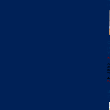
п
С
р
У
2
2
л
и
ук
Ф
П
В
2