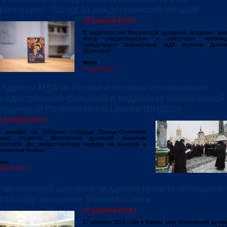
роповедей “Вслед за рождественской звездой”
28 декабря 2018 г.
В издательстве Московской духовной академии вы
книга рождественских и святочных пропове
заведующего библиотекой МДА игумена Диони
(Шленова).
Фото
Подробнее >>
туденты МДА из России и Украины организовали
ождественский флешмоб в поддержку канонической
краинской Православной Церкви (ВИДЕО)
7 декабря 2018 г.
7 декабря на соборной площади Троице-Сергиевой
авры студенты Московской духовной академии
сполнили две рождественские колядки на русском и
раинском языках.
ото
одробнее >>
 Московской духовной академии прошло последнее 
018 году заседание Учёного совета
27 декабря 2018 г.
27 декабря 2018 года в Малом зале Московской духов