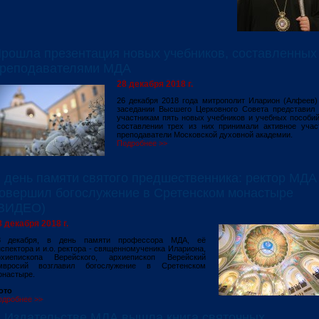
рошла презентация новых учебников, составленных
реподавателями МДА
28 декабря 2018 г.
26 декабря 2018 года митрополит Иларион (Алфеев)
заседании Высшего Церковного Совета представил 
участникам пять новых учебников и учебных пособий
составлении трех из них принимали активное учас
преподаватели Московской духовной академии.
Подробнее >>
 день памяти святого предшественника: ректор МДА
овершил богослужение в Сретенском монастыре
ВИДЕО)
8 декабря 2018 г.
8 декабря, в день памяти профессора МДА, её
спектора и и.о. ректора - священномученика Илариона,
рхиепископа Верейского, архиепископ Верейский
мвросий возглавил богослужение в Сретенском
онастыре.
ото
одробнее >>
 Издательстве МДА вышла книга святочных