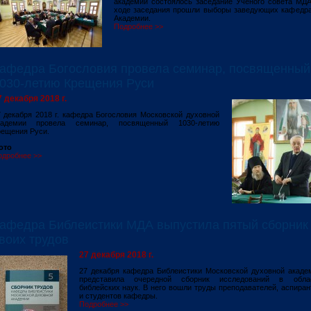
академии состоялось заседание Ученого совета МДА
ходе заседания прошли выборы заведующих кафедр
Академии.
Подробнее >>
афедра Богословия провела семинар, посвященный
030-летию Крещения Руси
7 декабря 2018 г.
 декабря 2018 г. кафедра Богословия Московской духовной
кадемии провела семинар, посвященный 1030-летию
рещения Руси.
ото
одробнее >>
афедра Библеистики МДА выпустила пятый сборник
воих трудов
27 декабря 2018 г.
27 декабря кафедра Библеистики Московской духовной акаде
представила очередной сборник исследований в обла
библейских наук. В него вошли труды преподавателей, аспиран
и студентов кафедры.
Подробнее >>