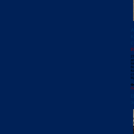
А
К
с
2
2
д
М
В
К
ст
М
Ф
П
В
э