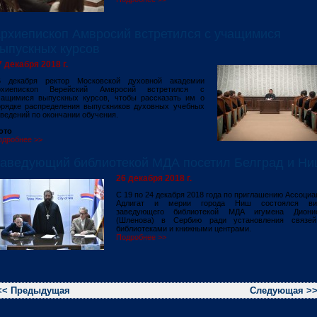
рхиепископ Амвросий встретился с учащимися
ыпускных курсов
7 декабря 2018 г.
6 декабря ректор Московской духовной академии
рхиепископ Верейский Амвросий встретился с
чащимися выпускных курсов, чтобы рассказать им о
орядке распределения выпускников духовных учебных
ведений по окончании обучения.
ото
одробнее >>
аведующий библиотекой МДА посетил Белград и Ни
26 декабря 2018 г.
С 19 по 24 декабря 2018 года по приглашению Ассоциа
Адлигат и мерии города Ниш состоялся ви
заведующего библиотекой МДА игумена Диони
(Шленова) в Сербию ради установления связе
библиотеками и книжными центрами.
Подробнее >>
<< Предыдущая
Следующая >