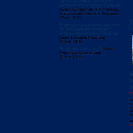
наследие священномученика
митрополита Серафима Чичагова
[Автор-составитель: О. И. Павлова;
Автор-составитель: В. А. Левушкин]
07 сен. 2016 г.
П
Физическое и духовное здоровье:
п
по "Медицинским беседам"
Леонида Михайловича Чичагова
[сщмч. Серафим (Чичагов)]
10 мая. 2016 г.
Литургика: курс лекций
[Мария
Сергеевна Красовицкая]
21 апр. 2016 г.
В
с
(
2
2
ин
а
А
м
Ф
П
В