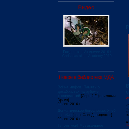
Видео
Р
Рождество в Академии 2019 /
Christmas at the Academy 2019
Новое в библиотеке МДА
В
Война мифов. Память о
о
декабристах на рубеже
тысячелетий
[Сергей Ефроимович
2
Эрлих]
09 сен. 2016 г.
2
п
Догматическое богословие. Учеб.
по
пособие
[прот. Олег Давыденков]
Ве
09 сен. 2016 г.
Ф
Ты Бог мой! Музыкальное
П