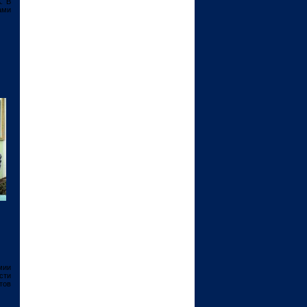
. В
ами
мии
сти
тов