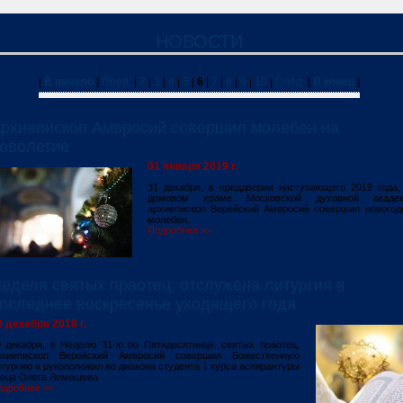
НОВОСТИ
[
В начало
]
Пред.
|
2
|
3
|
4
|
5
|
6
|
7
|
8
|
9
|
10
|
След.
[
В конец
]
рхиепископ Амвросий совершил молебен на
оволетие
01 января 2019 г.
31 декабря, в преддверии наступающего 2019 года
домовом храме Московской духовной акаде
архиепископ Верейский Амвросий совершил новогод
молебен.
Подробнее >>
еделя святых праотец: отслужена литургия в
оследнее воскресенье уходящего года
0 декабря 2018 г.
0 декабря, в Неделю 31-ю по Пятидесятнице, святых праотец,
рхиепископ Верейский Амвросий совершил Божественную
тургию и рукоположил во диакона студента 1 курса аспирантуры
теца Олега Лемешева
одробнее >>