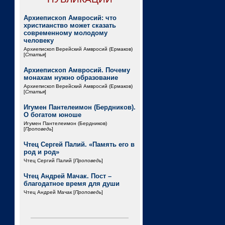
Архиепископ Амвросий: что
христианство может сказать
современному молодому
человеку
Архиепископ Верейский Амвросий (Ермаков)
[
Статья
]
Архиепископ Амвросий. Почему
монахам нужно образование
Архиепископ Верейский Амвросий (Ермаков)
[
Статья
]
Игумен Пантелеимон (Бердников).
О богатом юноше
Игумен Пантелеимон (Бердников)
[
Проповедь
]
Чтец Сергей Палий. «Память его в
род и род»
Чтец Сергий Палий [
Проповедь
]
Чтец Андрей Мачак. Пост –
благодатное время для души
Чтец Андрей Мачак [
Проповедь
]