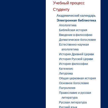
Учебный процесс
Студенту
Академический календарь
Электронная библиотека
Апологетика
Библейская история
Введение в философию
Догматическое богословие
Естественно-научная
апологетика
История Древней Церкви
История Русской Церкви
История философии
Катехизис
Литургика
Общая церковная история
Основное богословие
Патрология
Православие и русская
литература
Русская литература
Русский язык