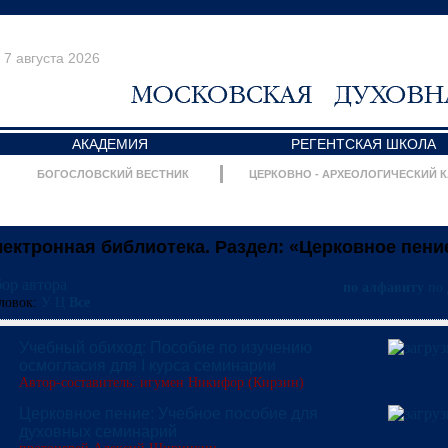
7 августа 2026
АКАДЕМИЯ
РЕГЕНТСКАЯ ШКОЛА
БОГОСЛОВСКИЙ ВЕСТНИК
ЦЕРКОВНО - АРХЕОЛОГИЧЕСКИЙ 
ектронная библиотека. Раздел: «Церковное пени
ор автора
по алфавиту
по 
ловок:
У
Ц
Все
Учебный обиход: Пособие по изучению
осмогласия для I курса семинарии
Автор-составитель: игумен Никифор (Кирзин)
Церковное пение: Учебное пособие для
духовных семинарий