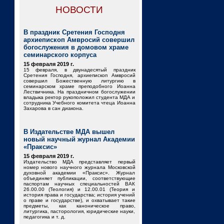
НОВОСТИ
В праздник Сретения Господня
архиепископ Амвросий совершил
богослужения в домовом храме
семинарского корпуса
15 февраля 2019 г.
15 февраля, в двунадесятый праздник
Сретения Господня, архиепископ Амвросий
совершил Божественную литургию в
семинарском храме преподобного Иоанна
Лествичника. На праздничном богослужении
владыка ректор рукоположил студента МДА и
сотрудника Учебного комитета чтеца Иоанна
Захарова в сан диакона.
В Издательстве МДА вышел
новый научный журнал Академии
«Праксис»
15 февраля 2019 г.
Издательство МДА представляет первый
номер нового научного журнала Московской
духовной академии «Праксис». Журнал
объединяет публикации, соответствующие
паспортам научных специальностей ВАК
26.00.00 (Теология) и 12.00.01 (Теория и
история права и государства; история учений
о праве и государстве), и охватывает такие
предметы, как каноническое право,
литургика, пасторология, юридические науки,
педагогика и т. д.