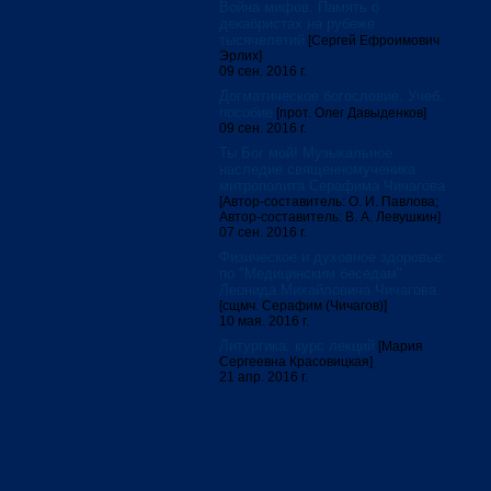
Война мифов. Память о
декабристах на рубеже
тысячелетий
[Сергей Ефроимович
Эрлих]
09 сен. 2016 г.
Догматическое богословие. Учеб.
пособие
[прот. Олег Давыденков]
09 сен. 2016 г.
Ты Бог мой! Музыкальное
наследие священномученика
митрополита Серафима Чичагова
[Автор-составитель: О. И. Павлова;
Автор-составитель: В. А. Левушкин]
07 сен. 2016 г.
Физическое и духовное здоровье:
по "Медицинским беседам"
Леонида Михайловича Чичагова
[сщмч. Серафим (Чичагов)]
10 мая. 2016 г.
Литургика: курс лекций
[Мария
Сергеевна Красовицкая]
21 апр. 2016 г.