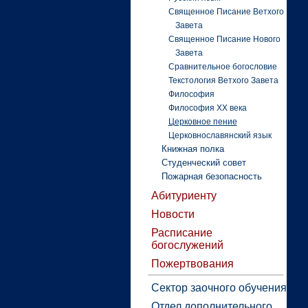
Священное Писание Ветхого
Завета
Священное Писание Нового
Завета
Сравнительное богословие
Текстология Ветхого Завета
Философия
Философия XX века
Церковное пение
Церковнославянский язык
Книжная полка
Студенческий совет
Пожарная безопасность
Абитуриенту
Новости
Расписание
богослужений
Пожертвования
Сектор заочного обучения
Отдел дополнительного