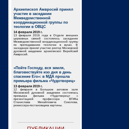
Архиепископ Амвросий принял
участие в заседании
Межведомственной
координационной группы по
теологии в ОВЦС
14 февраля 2019 г.
13 февраля 2019 года в Отделе внешних
церковных связей состоялось заседание
Межведомственной координационной группы
по преподаванию теологии в вузах. В
заседании принял участие ректор Московской
духовной академии архиепископ Верейский
Амвросий.
«Пойте Господу, вся земля,
благовествуйте изо дня в день
спасение Его»: в МДА прошла
премьера фильма «Чудотворец»
13 февраля 2019 г.
12 февраля в Большом актовом зале
Московской духовной академии состоялась
премьера фильма «Чудотворец» с
презентацией профессора ВГИКа
Станислава Михайловича Соколова,
режиссера-постановщика картины.
ПУБЛИКАЦИИ