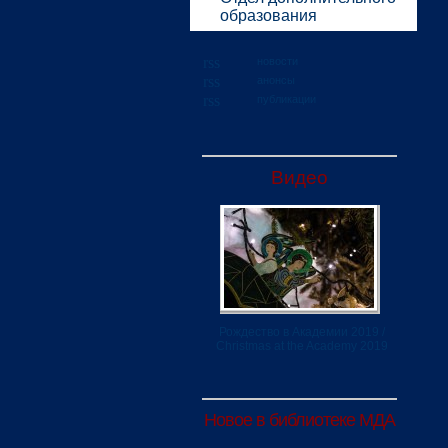
образования
новости
анонсы
публикации
Видео
Рождество в Академии 2019 /
Christmas at the Academy 2019
Новое в библиотеке МДА