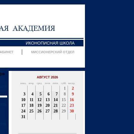
ИКОНОПИСНАЯ ШКОЛА
КАБИНЕТ
МИССИОНЕРСКИЙ ОТДЕЛ
е»
АВГУСТ 2026
понд.
втор.
сред.
четв.
пятн.
субб.
воскр.
дате
1
2
3
4
5
6
7
8
9
10
11
12
13
14
15
16
17
18
19
20
21
22
23
24
25
26
27
28
29
30
31