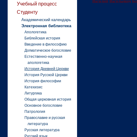
Василий Васильевич Бо
Учебный процесс
Студенту
Академический календарь
Электронная библиотека
Апологетика
Библейская история
Введение в философию
Догматическое богословие
Естественно-научная
апологетика
История Древней Церкви
История Русской Церкви
История философии
Катехизис
Литургика
Общая церковная история
Основное богословие
Патрология
Православие и русская
литература
Русская литература
Русский язык