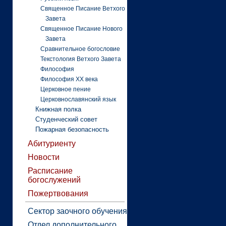
Священное Писание Ветхого
Завета
Священное Писание Нового
Завета
Сравнительное богословие
Текстология Ветхого Завета
Философия
Философия XX века
Церковное пение
Церковнославянский язык
Книжная полка
Студенческий совет
Пожарная безопасность
Абитуриенту
Новости
Расписание
богослужений
Пожертвования
Сектор заочного обучения
Отдел дополнительного