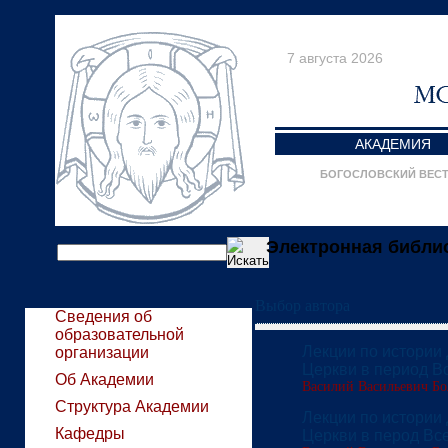
7 августа 2026
АКАДЕМИЯ
БОГОСЛОВСКИЙ ВЕС
Электронная библио
Выбор автора
Сведения об
образовательной
Лекции по истории
организации
Церкви в период В
Об Академии
Василий Васильевич Бо
Структура Академии
Лекции по истории
Кафедры
Церкви в перод Вс