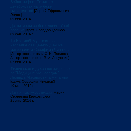
Война мифов. Память о
декабристах на рубеже
тысячелетий
[Сергей Ефроимович
Эрлих]
09 сен. 2016 г.
Догматическое богословие. Учеб.
пособие
[прот. Олег Давыденков]
09 сен. 2016 г.
Ты Бог мой! Музыкальное
наследие священномученика
митрополита Серафима Чичагова
[Автор-составитель: О. И. Павлова;
Автор-составитель: В. А. Левушкин]
07 сен. 2016 г.
Физическое и духовное здоровье:
по "Медицинским беседам"
Леонида Михайловича Чичагова
[сщмч. Серафим (Чичагов)]
10 мая. 2016 г.
Литургика: курс лекций
[Мария
Сергеевна Красовицкая]
21 апр. 2016 г.