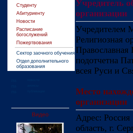
Учредитель о
Студенту
организации
Абитуриенту
Новости
Учредителем
Расписание
богослужений
Религиозная о
Пожертвования
Православная 
Сектор заочного обучения
подотчетна Па
Отдел дополнительного
образования
всея Руси и С
новости
анонсы
Место нахожд
публикации
организации
Видео
Адрес: Россия
область, г. Се