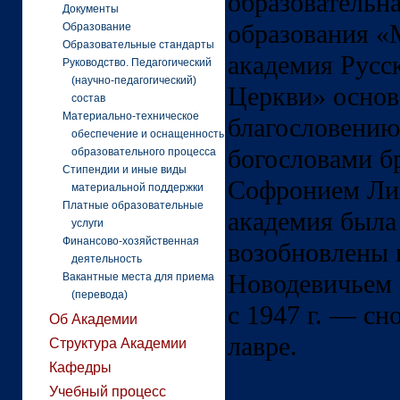
образовательн
Документы
образования «
Образование
Образовательные стандарты
академия Русс
Руководство. Педагогический
(научно-педагогический)
Церкви» основа
состав
Материально-техническое
благословению
обеспечение и оснащенность
богословами б
образовательного процесса
Стипендии и иные виды
Софронием
Ли
материальной поддержки
Платные образовательные
академия была
услуги
Финансово-хозяйственная
возобновлены в
деятельность
Новодевичьем 
Вакантные места для приема
(перевода)
с 1947 г. — сн
Об Академии
лавре.
Структура Академии
Кафедры
Учебный процесс