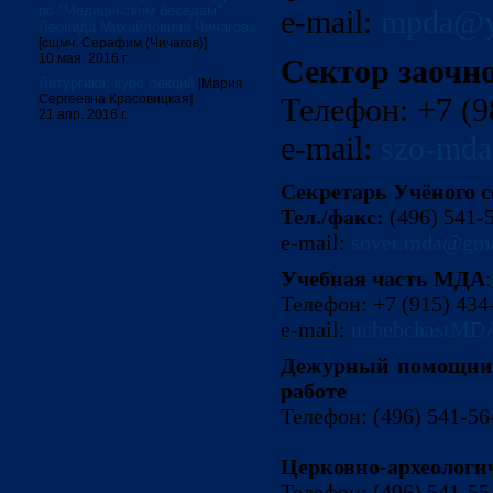
по "Медицинским беседам"
e-ma
il
:
mpd
a@y
Леонида Михайловича Чичагова
[сщмч. Серафим (Чичагов)]
10 мая. 2016 г.
Сектор заочн
Литургика: курс лекций
[Мария
Сергеевна Красовицкая]
Телефон: +7 (9
21 апр. 2016 г.
e-ma
il
:
szo-md
Секретарь Учёного с
Тел./факс:
(496) 541-
e-ma
il
:
sov
et.
md
a@
gm
Учебная часть
МДА
:
Телефон: +7 (915) 434
e-ma
il
:
uchebcha
stMD
Дежурный помощник
работе
Телефо
н: (496) 541-56
Церковно-археологи
Телефон:
(496) 541-55