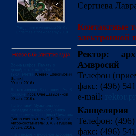
Сергиева Лавр
Контактные т
Рождество в Академии 2019 /
Christmas at the Academy 2019
электронной 
Ректор: арх
Новое в библиотеке МДА
Амвросий
Война мифов. Память о
декабристах на рубеже
Телефон (прием
тысячелетий
[Сергей Ефроимович
Эрлих]
09 сен. 2016 г.
факс: (496) 54
Догматическое богословие. Учеб.
e-ma
il
:
re
ktor
.
pr
пособие
[прот. Олег Давыденков]
09 сен. 2016 г.
Ты Бог мой! Музыкальное
Канцелярия
наследие священномученика
митрополита Серафима Чичагова
Телефон: (496)
[Автор-составитель: О. И. Павлова;
Автор-составитель: В. А. Левушкин]
07 сен. 2016 г.
факс: (496) 541
Физическое и духовное здоровье: