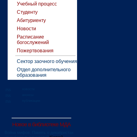
Учебный процесс
Студенту
Абитуриенту
Новости
Расписание
богослужений
Пожертвования
Сектор заочного обучения
Отдел дополнительного
образования
новости
анонсы
публикации
Новое в библиотеке МДА
Война мифов. Память о декабристах