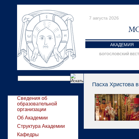
7 августа 2026
АКАДЕМИЯ
БОГОСЛОВСКИЙ ВЕС
Пасха Христова в
Сведения об
образовательной
организации
Об Академии
Структура Академии
Кафедры