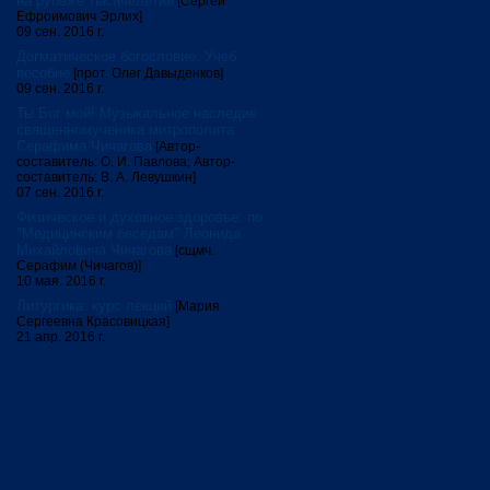
на рубеже тысячелетий
[Сергей
Ефроимович Эрлих]
09 сен. 2016 г.
Догматическое богословие. Учеб.
пособие
[прот. Олег Давыденков]
09 сен. 2016 г.
Ты Бог мой! Музыкальное наследие
священномученика митрополита
Серафима Чичагова
[Автор-
составитель: О. И. Павлова; Автор-
составитель: В. А. Левушкин]
07 сен. 2016 г.
Физическое и духовное здоровье: по
"Медицинским беседам" Леонида
Михайловича Чичагова
[сщмч.
Серафим (Чичагов)]
10 мая. 2016 г.
Литургика: курс лекций
[Мария
Сергеевна Красовицкая]
21 апр. 2016 г.