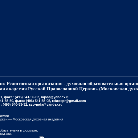
и: Религиозная организация - духовная образовательная орга
ая академия Русской Православной Церкви» (Московская духо
, факс: (496) 541-56-02, mpda@yandex.ru
-55-50, факс: (496) 541-55-05, rektor.pr@gmail.com
(496) 540-53-32, szo-mda@yandex.ru
демии
еркви — Московская духовная академия
обязательна в формате:
МДА</a>.