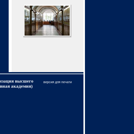
низация высшего
версия для печати
вная академия)