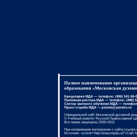
Полное наименование организаци
образования «Московская духовн
Канцелярия МДА — телефон: (496) 541-56-01
Приёмная ректора МДА — телефон: (496) 541
Сектор заочного обучения МДА — телефон: 
Пресс-служба МДА — psmda@yandex.ru
Официальный сайт Московской духовной ака
© Учебный комитет Русской Православной Ц
Все права защищены 2005-2015
При копировании материалов с сайта ссылка 
Источник: <a href="http://www.mpda.ru/">Сайт 