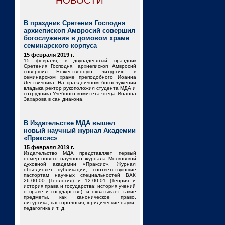
НОВОСТИ
В праздник Сретения Господня
архиепископ Амвросий совершил
богослужения в домовом храме
семинарского корпуса
15 февраля 2019 г.
15 февраля, в двунадесятый праздник
Сретения Господня, архиепископ Амвросий
совершил Божественную литургию в
семинарском храме преподобного Иоанна
Лествичника. На праздничном богослужении
владыка ректор рукоположил студента МДА и
сотрудника Учебного комитета чтеца Иоанна
Захарова в сан диакона.
В Издательстве МДА вышел
новый научный журнал Академии
«Праксис»
15 февраля 2019 г.
Издательство МДА представляет первый
номер нового научного журнала Московской
духовной академии «Праксис». Журнал
объединяет публикации, соответствующие
паспортам научных специальностей ВАК
26.00.00 (Теология) и 12.00.01 (Теория и
история права и государства; история учений
о праве и государстве), и охватывает такие
предметы, как каноническое право,
литургика, пасторология, юридические науки,
педагогика и т. д.