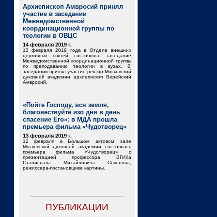
Архиепископ Амвросий принял
участие в заседании
Межведомственной
координационной группы по
теологии в ОВЦС
14 февраля 2019 г.
13 февраля 2019 года в Отделе внешних
церковных связей состоялось заседание
Межведомственной координационной группы
по преподаванию теологии в вузах. В
заседании принял участие ректор Московской
духовной академии архиепископ Верейский
Амвросий.
«Пойте Господу, вся земля,
благовествуйте изо дня в день
спасение Его»: в МДА прошла
премьера фильма «Чудотворец»
13 февраля 2019 г.
12 февраля в Большом актовом зале
Московской духовной академии состоялась
премьера фильма «Чудотворец» с
презентацией профессора ВГИКа
Станислава Михайловича Соколова,
режиссера-постановщика картины.
ПУБЛИКАЦИИ