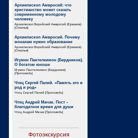
Архиепископ Амвросий: что
христианство может сказать
современному молодому
человеку
Архиепископ Верейский Амвросий (Ермаков)
[
Статья
]
Архиепископ Амвросий. Почему
монахам нужно образование
Архиепископ Верейский Амвросий (Ермаков)
[
Статья
]
Игумен Пантелеимон (Бердников).
О богатом юноше
Игумен Пантелеимон (Бердников)
[
Проповедь
]
Чтец Сергей Палий. «Память его в
род и род»
Чтец Сергий Палий [
Проповедь
]
Чтец Андрей Мачак. Пост –
благодатное время для души
Чтец Андрей Мачак [
Проповедь
]
Фотоэкскурсия