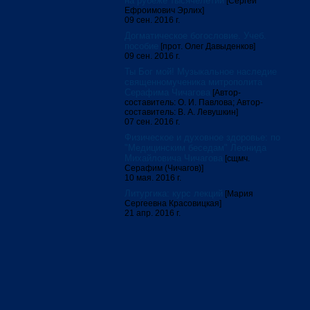
на рубеже тысячелетий
[Сергей
Ефроимович Эрлих]
09 сен. 2016 г.
Догматическое богословие. Учеб.
пособие
[прот. Олег Давыденков]
09 сен. 2016 г.
Ты Бог мой! Музыкальное наследие
священномученика митрополита
Серафима Чичагова
[Автор-
составитель: О. И. Павлова; Автор-
составитель: В. А. Левушкин]
07 сен. 2016 г.
Физическое и духовное здоровье: по
"Медицинским беседам" Леонида
Михайловича Чичагова
[сщмч.
Серафим (Чичагов)]
10 мая. 2016 г.
Литургика: курс лекций
[Мария
Сергеевна Красовицкая]
21 апр. 2016 г.