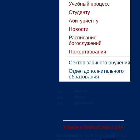
Учебный процесс
Студенту
Абитуриенту
Новости
Расписание
богослужений
Пожертвования
Сектор заочного обучения
Отдел дополнительного
образования
новости
анонсы
публикации
Новое в библиотеке МДА
Война мифов. Память о декабристах