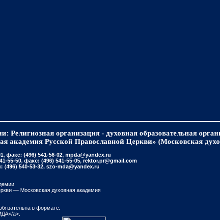
и: Религиозная организация - духовная образовательная орга
ая академия Русской Православной Церкви» (Московская духо
, факс: (496) 541-56-02, mpda@yandex.ru
-55-50, факс: (496) 541-55-05, rektor.pr@gmail.com
(496) 540-53-32, szo-mda@yandex.ru
демии
еркви — Московская духовная академия
обязательна в формате:
МДА</a>.