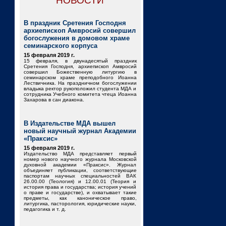
НОВОСТИ
В праздник Сретения Господня
архиепископ Амвросий совершил
богослужения в домовом храме
семинарского корпуса
15 февраля 2019 г.
15 февраля, в двунадесятый праздник
Сретения Господня, архиепископ Амвросий
совершил Божественную литургию в
семинарском храме преподобного Иоанна
Лествичника. На праздничном богослужении
владыка ректор рукоположил студента МДА и
сотрудника Учебного комитета чтеца Иоанна
Захарова в сан диакона.
В Издательстве МДА вышел
новый научный журнал Академии
«Праксис»
15 февраля 2019 г.
Издательство МДА представляет первый
номер нового научного журнала Московской
духовной академии «Праксис». Журнал
объединяет публикации, соответствующие
паспортам научных специальностей ВАК
26.00.00 (Теология) и 12.00.01 (Теория и
история права и государства; история учений
о праве и государстве), и охватывает такие
предметы, как каноническое право,
литургика, пасторология, юридические науки,
педагогика и т. д.