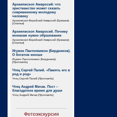
Архиепископ Амвросий: что
христианство может сказать
современному молодому
человеку
Архиепископ Верейский Амвросий (Ермаков)
[
Статья
]
Архиепископ Амвросий. Почему
монахам нужно образование
Архиепископ Верейский Амвросий (Ермаков)
[
Статья
]
Игумен Пантелеимон (Бердников).
О богатом юноше
Игумен Пантелеимон (Бердников)
[
Проповедь
]
Чтец Сергей Палий. «Память его в
род и род»
Чтец Сергий Палий [
Проповедь
]
Чтец Андрей Мачак. Пост –
благодатное время для души
Чтец Андрей Мачак [
Проповедь
]
Фотоэкскурсия