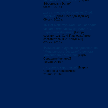
на рубеже тысячелетий
[Сергей
Ефроимович Эрлих]
09 сен. 2016 г.
Догматическое богословие. Учеб.
пособие
[прот. Олег Давыденков]
09 сен. 2016 г.
Ты Бог мой! Музыкальное наследие
священномученика митрополита
Серафима Чичагова
[Автор-
составитель: О. И. Павлова; Автор-
составитель: В. А. Левушкин]
07 сен. 2016 г.
Физическое и духовное здоровье: по
"Медицинским беседам" Леонида
Михайловича Чичагова
[сщмч.
Серафим (Чичагов)]
10 мая. 2016 г.
Литургика: курс лекций
[Мария
Сергеевна Красовицкая]
21 апр. 2016 г.