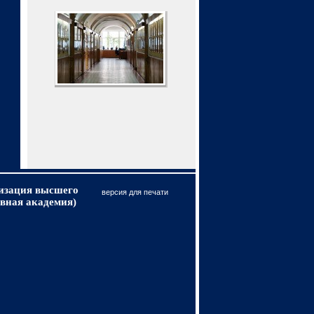
низация высшего
версия для печати
вная академия)