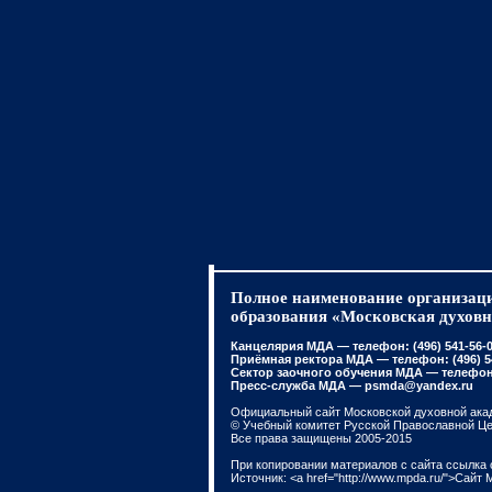
Полное наименование организаци
образования «Московская духовн
Канцелярия МДА — телефон: (496) 541-56-01
Приёмная ректора МДА — телефон: (496) 541
Сектор заочного обучения МДА — телефон: 
Пресс-служба МДА — psmda@yandex.ru
Официальный сайт Московской духовной ака
© Учебный комитет Русской Православной Ц
Все права защищены 2005-2015
При копировании материалов с сайта ссылка 
Источник: <a href="http://www.mpda.ru/">Сайт 