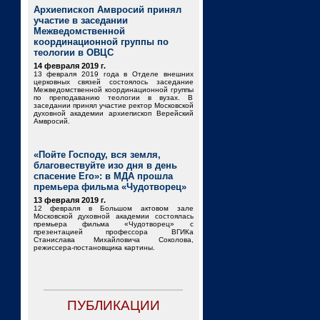
Архиепископ Амвросий принял
участие в заседании
Межведомственной
координационной группы по
теологии в ОВЦС
14 февраля 2019 г.
13 февраля 2019 года в Отделе внешних
церковных связей состоялось заседание
Межведомственной координационной группы
по преподаванию теологии в вузах. В
заседании принял участие ректор Московской
духовной академии архиепископ Верейский
Амвросий.
«Пойте Господу, вся земля,
благовествуйте изо дня в день
спасение Его»: в МДА прошла
премьера фильма «Чудотворец»
13 февраля 2019 г.
12 февраля в Большом актовом зале
Московской духовной академии состоялась
премьера фильма «Чудотворец» с
презентацией профессора ВГИКа
Станислава Михайловича Соколова,
режиссера-постановщика картины.
ПУБЛИКАЦИИ