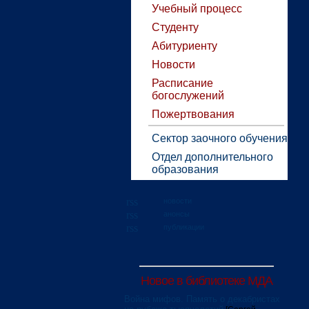
Учебный процесс
Студенту
Абитуриенту
Новости
Расписание
богослужений
Пожертвования
Сектор заочного обучения
Отдел дополнительного
образования
новости
анонсы
публикации
Новое в библиотеке МДА
Война мифов. Память о декабристах