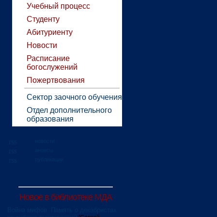
Учебный процесс
Студенту
Абитуриенту
Новости
Расписание
богослужений
Пожертвования
Сектор заочного обучения
Отдел дополнительного
образования
новости
анонсы
публикации
Новое в библиотеке МДА
Война мифов. Память о декабристах