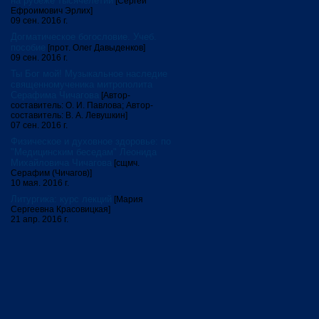
на рубеже тысячелетий
[Сергей
Ефроимович Эрлих]
09 сен. 2016 г.
Догматическое богословие. Учеб.
пособие
[прот. Олег Давыденков]
09 сен. 2016 г.
Ты Бог мой! Музыкальное наследие
священномученика митрополита
Серафима Чичагова
[Автор-
составитель: О. И. Павлова; Автор-
составитель: В. А. Левушкин]
07 сен. 2016 г.
Физическое и духовное здоровье: по
"Медицинским беседам" Леонида
Михайловича Чичагова
[сщмч.
Серафим (Чичагов)]
10 мая. 2016 г.
Литургика: курс лекций
[Мария
Сергеевна Красовицкая]
21 апр. 2016 г.