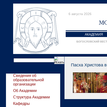
6 августа 2026
АКАДЕМИЯ
БОГОСЛОВСКИЙ ВЕС
Пасха Христова в
Сведения об
образовательной
организации
Об Академии
Структура Академии
Кафедры