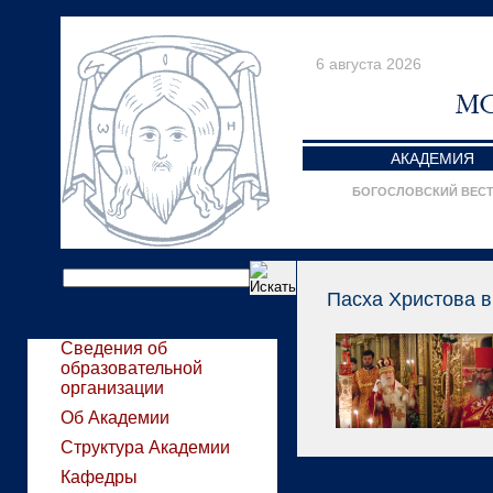
6 августа 2026
АКАДЕМИЯ
БОГОСЛОВСКИЙ ВЕС
Пасха Христова в
Сведения об
образовательной
организации
Об Академии
Структура Академии
Кафедры