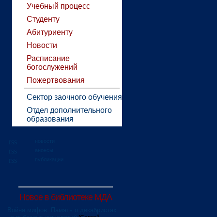
Учебный процесс
Студенту
Абитуриенту
Новости
Расписание
богослужений
Пожертвования
Сектор заочного обучения
Отдел дополнительного
образования
новости
анонсы
публикации
Новое в библиотеке МДА
Война мифов. Память о декабристах