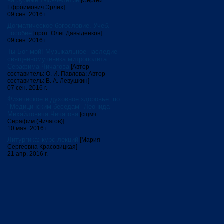
на рубеже тысячелетий
[Сергей
Ефроимович Эрлих]
09 сен. 2016 г.
Догматическое богословие. Учеб.
пособие
[прот. Олег Давыденков]
09 сен. 2016 г.
Ты Бог мой! Музыкальное наследие
священномученика митрополита
Серафима Чичагова
[Автор-
составитель: О. И. Павлова; Автор-
составитель: В. А. Левушкин]
07 сен. 2016 г.
Физическое и духовное здоровье: по
"Медицинским беседам" Леонида
Михайловича Чичагова
[сщмч.
Серафим (Чичагов)]
10 мая. 2016 г.
Литургика: курс лекций
[Мария
Сергеевна Красовицкая]
21 апр. 2016 г.