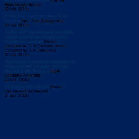
на рубеже тысячелетий
[Сергей
Ефроимович Эрлих]
09 сен. 2016 г.
Догматическое богословие. Учеб.
пособие
[прот. Олег Давыденков]
09 сен. 2016 г.
Ты Бог мой! Музыкальное наследие
священномученика митрополита
Серафима Чичагова
[Автор-
составитель: О. И. Павлова; Автор-
составитель: В. А. Левушкин]
07 сен. 2016 г.
Физическое и духовное здоровье: по
"Медицинским беседам" Леонида
Михайловича Чичагова
[сщмч.
Серафим (Чичагов)]
10 мая. 2016 г.
Литургика: курс лекций
[Мария
Сергеевна Красовицкая]
21 апр. 2016 г.