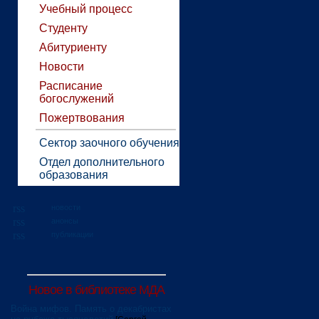
Учебный процесс
Студенту
Абитуриенту
Новости
Расписание
богослужений
Пожертвования
Сектор заочного обучения
Отдел дополнительного
образования
новости
анонсы
публикации
Новое в библиотеке МДА
Война мифов. Память о декабристах