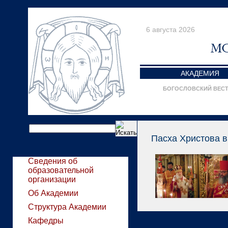
6 августа 2026
АКАДЕМИЯ
БОГОСЛОВСКИЙ ВЕС
Пасха Христова в
Сведения об
образовательной
организации
Об Академии
Структура Академии
Кафедры