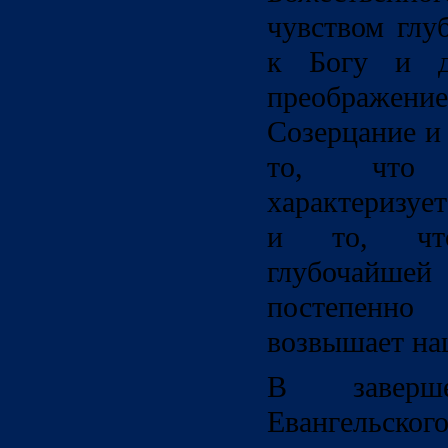
чувством глу
к Богу и д
преображ
Созерцание и 
то, что 
характеризуе
и то, что
глубочайшей
постепенн
возвышает на
В заверше
Евангельско