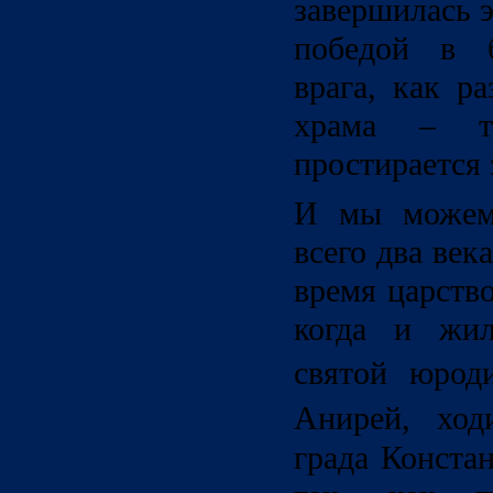
завершилась 
победой в 
врага, как р
храма – т
простирается 
И мы можем 
всего два века
время царств
когда и жил
святой юро
Анирей, хо
града Конста