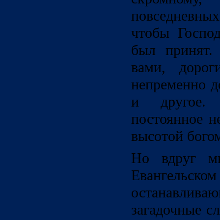
повседневных
чтобы Госпо
был принят.
вами, дорог
непременно д
и другое. 
постоянное н
высотой бого
Но вдруг 
Евангельс
останавл
загадочные с