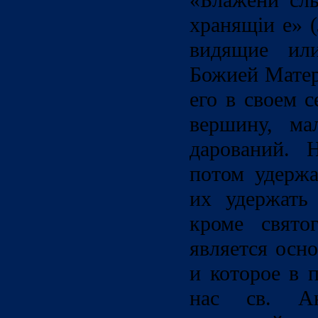
«Блажени сл
хранящiи е» 
видящие ил
Божией Матер
его в своем 
вершину, ма
дарований. 
потом удержа
их удержать 
кроме свято
является осн
и которое в 
нас св. А