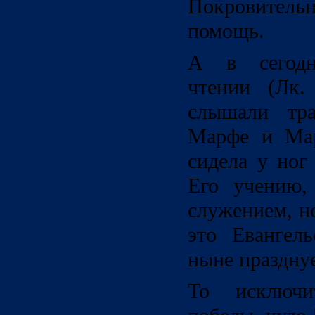
Покровител
помощь.
А в сегодн
чтении (Лк. 
слышали тра
Марфе и Мар
сидела у ног
Его учению,
служением, н
это Евангель
ныне праздн
То исключи