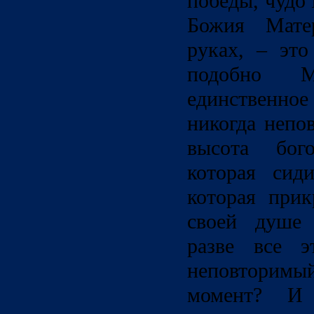
победы, чудо 
Божия Мате
руках, – это
подобно 
единственно
никогда непо
высота бог
которая сид
которая прик
своей душе 
разве все э
неповторим
момент? И