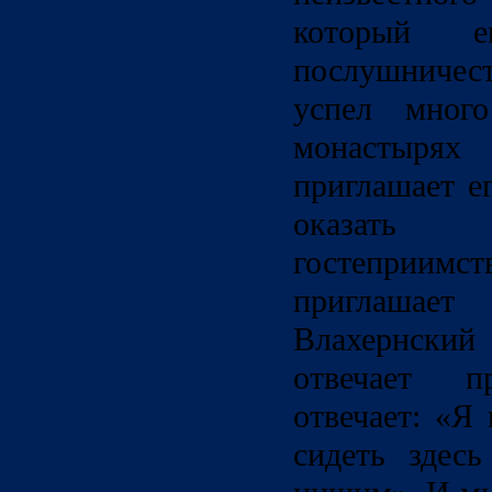
который 
послушничес
успел много
монастыря
приглашает е
оказать 
гостеприимс
приглашае
Влахернский
отвечает 
отвечает: «Я
сидеть здес