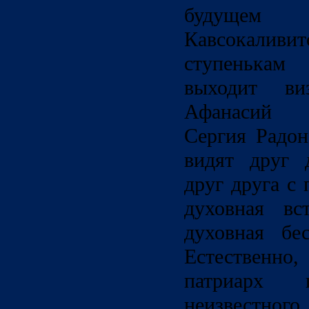
будущем
Кавсокаливит
ступенькам
выходит виз
Афанасий (
Сергия Радон
видят друг 
друг друга с
духовная вс
духовная бе
Естественно,
патриарх 
неизвестно