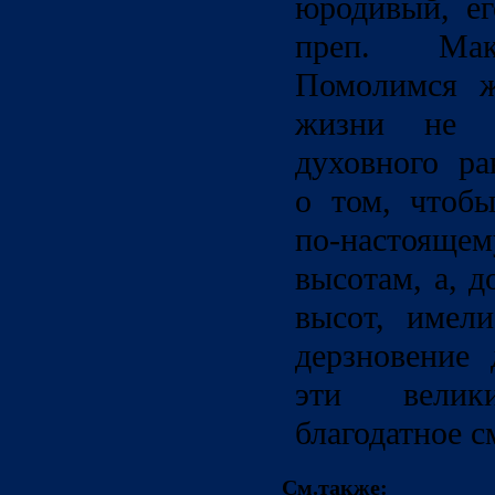
юродивый, е
преп. Мак
Помолимся ж
жизни не 
духовного р
о том, чтоб
по-настоя
высотам, а, 
высот, имел
дерзновение 
эти велик
благодатное 
См.также: