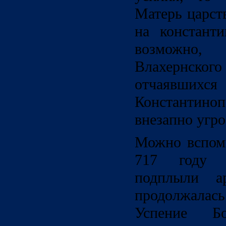
Матерь царст
на константи
возможн
Влахернского
отчаявш
Константино
внезапно угро
Можно вспомн
717 году 
подплыли а
продолжалась
Успение Б