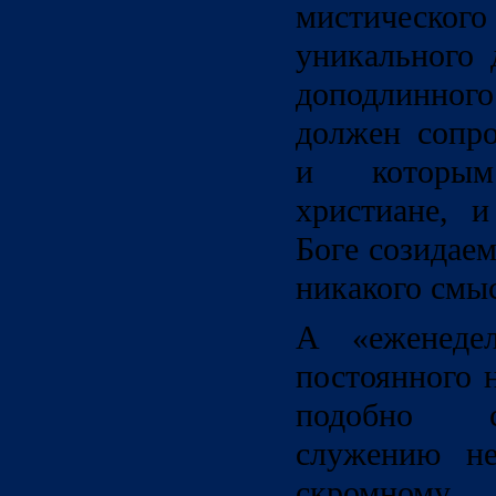
мистическо
уникального 
доподлинног
должен сопр
и которым
христиане, и
Боге созидаем
никакого смы
А «еженеде
постоянного 
подобно 
служению не
скромном