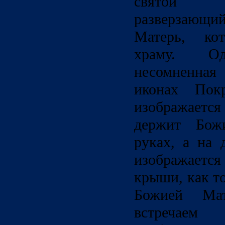
святой 
разверзающ
Матерь, ко
храму. Од
несомненна
иконах Пок
изображаетс
держит Бож
руках, а на 
изображает
крыши, как то
Божией Ма
встречае