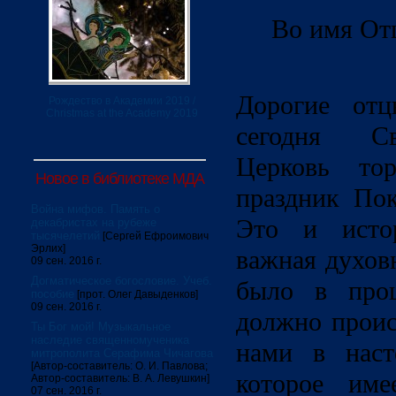
Во имя От
Дорогие отц
Рождество в Академии 2019 /
Christmas at the Academy 2019
сегодня Св
Церковь тор
Новое в библиотеке МДА
праздник По
Война мифов. Память о
Это и истор
декабристах на рубеже
тысячелетий
[Сергей Ефроимович
Эрлих]
важная духовн
09 сен. 2016 г.
Догматическое богословие. Учеб.
было в про
пособие
[прот. Олег Давыденков]
09 сен. 2016 г.
должно проис
Ты Бог мой! Музыкальное
наследие священномученика
нами в наст
митрополита Серафима Чичагова
[Автор-составитель: О. И. Павлова;
которое име
Автор-составитель: В. А. Левушкин]
07 сен. 2016 г.