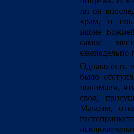
нищим». И мы
ли он впосле
храм, и пок
иконе Божие
самое мес
еженедельно 
Однако есть л
было отступ
понимаем, чт
своя, прису
Максим, отк
гостеприимст
исключительн