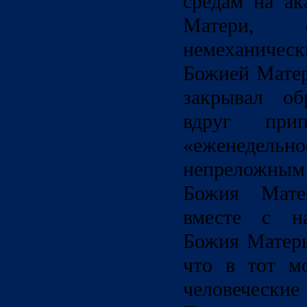
средам на ак
Матери,
немеханичес
Божией Матер
закрывал об
вдруг при
«еженедел
непреложным
Божия Мате
вместе с н
Божия Матерь
что в тот мо
человечески