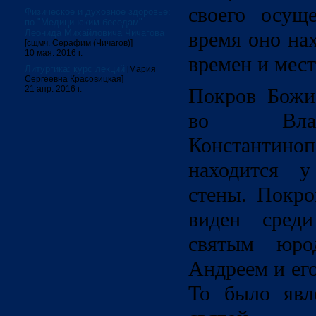
своего осущ
Физическое и духовное здоровье:
по "Медицинским беседам"
Леонида Михайловича Чичагова
время оно на
[сщмч. Серафим (Чичагов)]
10 мая. 2016 г.
времен и мест
Литургика: курс лекций
[Мария
Сергеевна Красовицкая]
21 апр. 2016 г.
Покров Божи
во Влах
Константи
находится у
стены. Покр
виден сред
святым юро
Андреем и ег
То было явл