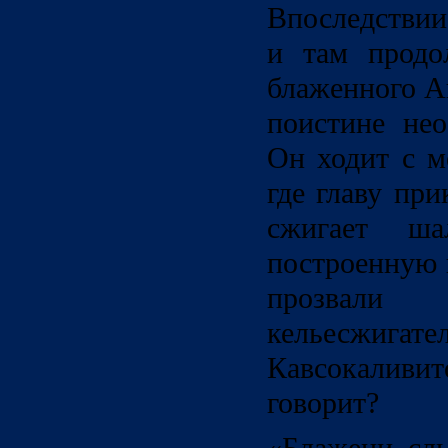
Впоследствии
и там продо
блаженного А
поистине не
Он ходит с м
где главу пр
сжигает ш
построенную к
прозвал
кельесж
Кавсокаливи
говорит?