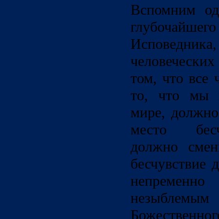
Вспомним од
глубочайшего
Исповедник
человеческих
том, что все 
то, что мы 
мире, должно
место бесч
должно смен
бесчувствие 
непременн
незыбле
Божествен