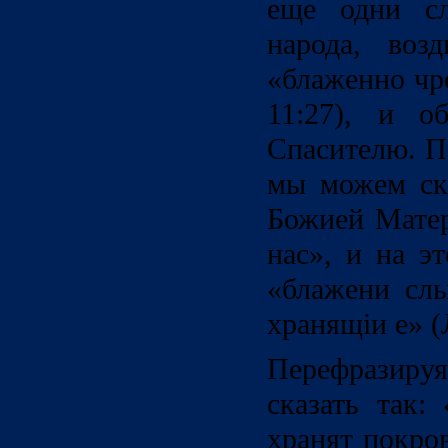
еще одни сл
народа, возд
«блаженно чр
11:27), и о
Спасителю. П
мы можем ск
Божией Матер
нас», и на э
«блажени сл
хранящiи е» (Л
Перефразиру
сказать так:
хранят покро