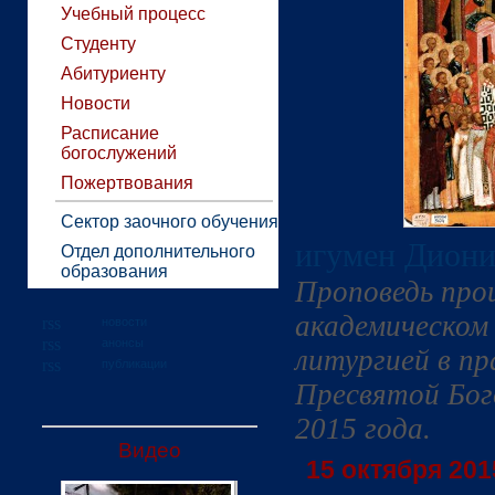
Учебный процесс
Студенту
Абитуриенту
Новости
Расписание
богослужений
Пожертвования
Сектор заочного обучения
игумен Диони
Отдел дополнительного
образования
Проповедь про
академическом
новости
анонсы
литургией в п
публикации
Пресвятой Бог
2015 года.
Видео
15 октября 2015