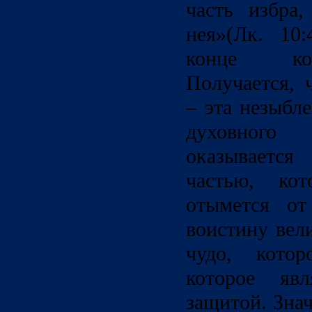
часть избра
нея»(Лк. 10
конце кон
Получается, 
– эта незыбл
духовного
оказываетс
частью, ко
отымется от
воистину вел
чудо, кото
которое явл
защитой. Зна