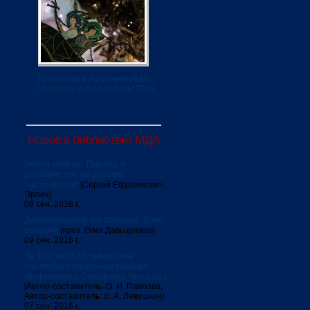
Рождество в Академии 2019 /
Christmas at the Academy 2019
Новое в библиотеке МДА
Война мифов. Память о
декабристах на рубеже
тысячелетий
[Сергей Ефроимович
Эрлих]
09 сен. 2016 г.
Догматическое богословие. Учеб.
пособие
[прот. Олег Давыденков]
09 сен. 2016 г.
Ты Бог мой! Музыкальное
наследие священномученика
митрополита Серафима Чичагова
[Автор-составитель: О. И. Павлова;
Автор-составитель: В. А. Левушкин]
07 сен. 2016 г.