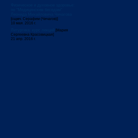
Физическое и духовное здоровье:
по "Медицинским беседам"
Леонида Михайловича Чичагова
[сщмч. Серафим (Чичагов)]
10 мая. 2016 г.
Литургика: курс лекций
[Мария
Сергеевна Красовицкая]
21 апр. 2016 г.