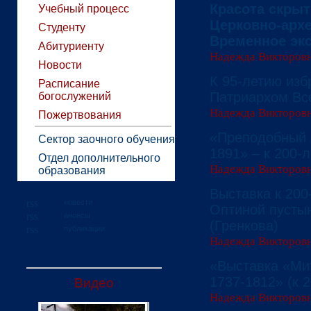
Красота скры
Учебный процесс
Церковно-архе
Студенту
Временное эк
Абитуриенту
Надежда Викторов
Новости
К 95-летию изб
Расписание
Патриархом Все
богослужений
Надежда Викторов
Пожертвования
«Преподобный А
Сектор заочного обучения
1891» – к 200-
Отдел дополнительного
Надежда Викторов
образования
Выставка к 200
новости
Оптиной пусты
анонсы
(Гренкова)
публикации
Надежда Викторов
«Выставка «Ми
1737-1812» (к 
Видео
Надежда Викторов