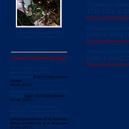
Портреты митр
1737-1812. К 2
Надежда Викторов
Командировочна
Рождество в Академии 2019 /
ЦАКа в город П
Christmas at the Academy 2019
Надежда Викторов
Командировочна
ЦАКа в город С
Новое в библиотеке МДА
Надежда Викторов
Война мифов. Память о
декабристах на рубеже
тысячелетий
[Сергей Ефроимович
Эрлих]
09 сен. 2016 г.
Догматическое богословие. Учеб.
пособие
[прот. Олег Давыденков]
09 сен. 2016 г.
Ты Бог мой! Музыкальное
наследие священномученика
митрополита Серафима Чичагова
[Автор-составитель: О. И. Павлова;
Автор-составитель: В. А. Левушкин]
07 сен. 2016 г.