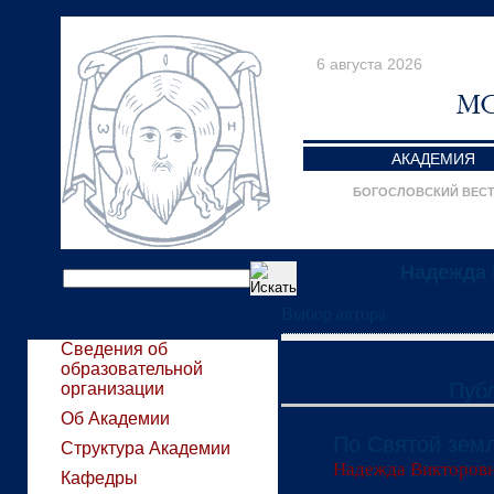
6 августа 2026
АКАДЕМИЯ
БОГОСЛОВСКИЙ ВЕС
Надежда 
Выбор автора
Сведения об
образовательной
Пуб
организации
Об Академии
По Святой зем
Структура Академии
Надежда Викторов
Кафедры