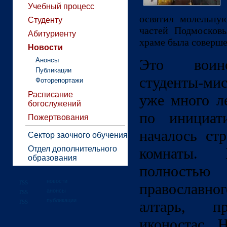
Учебный процесс
освятил молельну
Студенту
частей Подмосковь
Абитуриенту
храме была соверше
Новости
Анонсы
Это воинс
Публикации
студенты-м
Фоторепортажи
Расписание
уже много ле
богослужений
по инициат
Пожертвования
началось ст
Сектор заочного обучения
Отдел дополнительного
комнаты. 
образования
полностью 
новости
православног
анонсы
публикации
алтарь, пр
иконостас. 