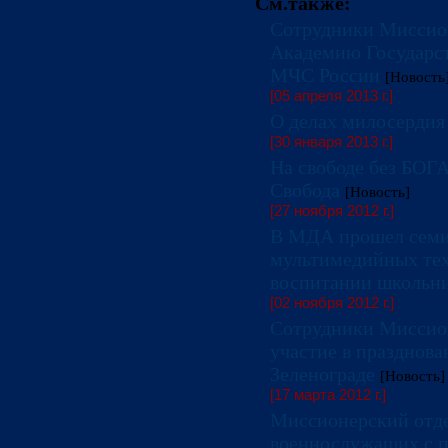
См.также:
Сотрудники Миссио
Академию Государс
МЧС России
[Новость
[05 апреля 2013 г.]
О делах милосердия
[30 января 2013 г.]
На свободе без БОГ
Свобода
[Новость]
[27 ноября 2012 г.]
В МДА прошел семин
мультимедийных тех
воспитании школьн
[02 ноября 2012 г.]
Сотрудники Миссио
участие в празднова
Зеленограде
[Новость]
[17 марта 2012 г.]
Миссионерский отд
военнослужащих с 