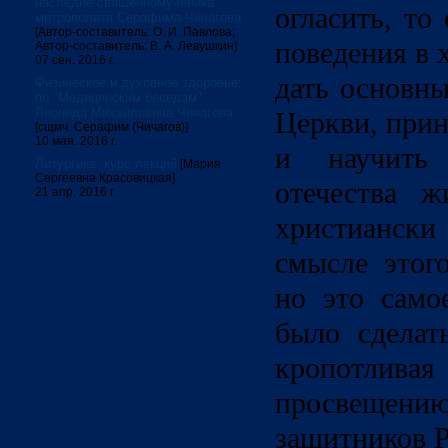
наследие священномученика
огласить, то
митрополита Серафима Чичагова
[Автор-составитель: О. И. Павлова;
поведения в 
Автор-составитель: В. А. Левушкин]
07 сен. 2016 г.
дать основны
Физическое и духовное здоровье:
по "Медицинским беседам"
Леонида Михайловича Чичагова
Церкви, при
[сщмч. Серафим (Чичагов)]
10 мая. 2016 г.
и научить
Литургика: курс лекций
[Мария
Сергеевна Красовицкая]
отечества ж
21 апр. 2016 г.
христианс
смысле этог
но это само
было сделат
кропотл
просвещению
защитников Р