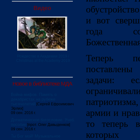
обустройство
Видео
и вот сверш
года со
Божественная
Теперь пе
Рождество в Академии 2019 /
Christmas at the Academy 2019
поставлен
задачи: е
Новое в библиотеке МДА
огранич
Война мифов. Память о
патриотизма
декабристах на рубеже
тысячелетий
[Сергей Ефроимович
Эрлих]
армии и нра
09 сен. 2016 г.
Догматическое богословие. Учеб.
то теперь 
пособие
[прот. Олег Давыденков]
09 сен. 2016 г.
которых 
Ты Бог мой! Музыкальное