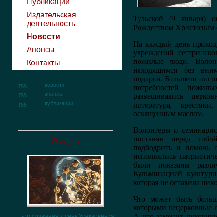
Публикации
Издательская
Тульской (9 января) о
деятельность
Рождеством Христовым 
Новости
На каждый день приходи
Анонсы
учреждений сестринско
пожилые люди. Волон
Контакты
находящимся без вни
подарки. Большинство п
новости
потребностей пожил
анонсы
развешивались церков
публикации
литература, крестик
освященным маслом.
Волонтеры и семинарис
поставив перед собо
Видео
подбодрить и помочь 
исполнялись патриотич
были показаны разли
Кульминацией культурн
которая не оставила ни
Что может быть больш
которыми нецерковные л
А что заменит духовну
Богослужения в день Усекновения