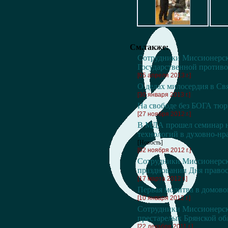
См.также:
Сотрудники Миссионерс
Государственной против
[05 апреля 2013 г.]
О делах милосердия в Св
[30 января 2013 г.]
На свободе без БОГА тю
[27 ноября 2012 г.]
В МДА прошел семинар н
технологий в духовно-н
[Новость]
[02 ноября 2012 г.]
Сотрудники Миссионерск
праздновании Дня правос
[17 марта 2012 г.]
Первая молитва в домово
[10 января 2012 г.]
Сотрудники Миссионерско
престарелых Брянской об
[22 декабря 2011 г.]