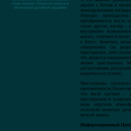
главы Иоанна Предтечи прошли в
диалог с Богом в молит
Московской духовной академии
невооруженным взглядом
Нередко приходилос
преображаются после п
стали другие, взгляд – 
внутреннее возвышенн
жизни, становятся боле
к Богу». Конечно, неза
священники (за ред
престарелых, либо посещ
что является совершенн
жизни христианина. М
достаточными ресурсами
надеяться на лучшее.
Миссионеры посетили
протяжённости Нижегоро
что было сделано – э
престарелым и искренн
мере ощутили атмосф
получили немалую духо
вечной жизни.
Информационный Цент