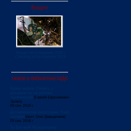
Видео
Рождество в Академии 2019 /
Christmas at the Academy 2019
Новое в библиотеке МДА
Война мифов. Память о
декабристах на рубеже
тысячелетий
[Сергей Ефроимович
Эрлих]
09 сен. 2016 г.
Догматическое богословие. Учеб.
пособие
[прот. Олег Давыденков]
09 сен. 2016 г.
Ты Бог мой! Музыкальное