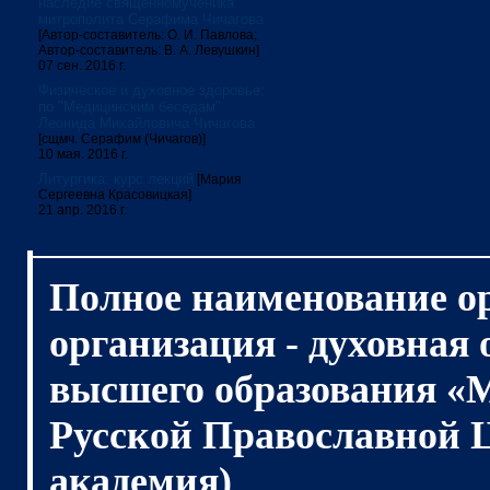
наследие священномученика
митрополита Серафима Чичагова
[Автор-составитель: О. И. Павлова;
Автор-составитель: В. А. Левушкин]
07 сен. 2016 г.
Физическое и духовное здоровье:
по "Медицинским беседам"
Леонида Михайловича Чичагова
[сщмч. Серафим (Чичагов)]
10 мая. 2016 г.
Литургика: курс лекций
[Мария
Сергеевна Красовицкая]
21 апр. 2016 г.
Полное наименование о
организация - духовная
высшего образования «
Русской Православной 
академия)