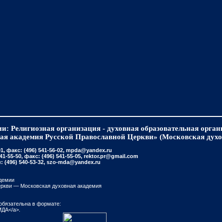
и: Религиозная организация - духовная образовательная орга
ая академия Русской Православной Церкви» (Московская духо
, факс: (496) 541-56-02, mpda@yandex.ru
-55-50, факс: (496) 541-55-05, rektor.pr@gmail.com
(496) 540-53-32, szo-mda@yandex.ru
демии
еркви — Московская духовная академия
обязательна в формате:
МДА</a>.