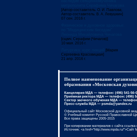
наследие священномученика
митрополита Серафима Чичагова
[Автор-составитель: О. И. Павлова;
Автор-составитель: В. А. Левушкин]
07 сен. 2016 г.
Физическое и духовное здоровье:
по "Медицинским беседам"
Леонида Михайловича Чичагова
[сщмч. Серафим (Чичагов)]
10 мая. 2016 г.
Литургика: курс лекций
[Мария
Сергеевна Красовицкая]
21 апр. 2016 г.
Полное наименование организаци
образования «Московская духовн
Канцелярия МДА — телефон: (496) 541-56-01
Приёмная ректора МДА — телефон: (496) 541
Сектор заочного обучения МДА — телефон: 
Пресс-служба МДА — psmda@yandex.ru
Официальный сайт Московской духовной ака
© Учебный комитет Русской Православной Ц
Все права защищены 2005-2015
При копировании материалов с сайта ссылка 
Источник: <a href="http://www.mpda.ru/">Сайт 