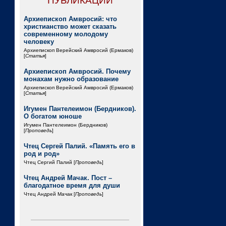
ПУБЛИКАЦИИ
Архиепископ Амвросий: что
христианство может сказать
современному молодому
человеку
Архиепископ Верейский Амвросий (Ермаков)
[
Статья
]
Архиепископ Амвросий. Почему
монахам нужно образование
Архиепископ Верейский Амвросий (Ермаков)
[
Статья
]
Игумен Пантелеимон (Бердников).
О богатом юноше
Игумен Пантелеимон (Бердников)
[
Проповедь
]
Чтец Сергей Палий. «Память его в
род и род»
Чтец Сергий Палий [
Проповедь
]
Чтец Андрей Мачак. Пост –
благодатное время для души
Чтец Андрей Мачак [
Проповедь
]