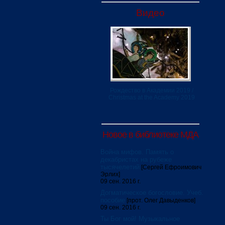
Видео
Рождество в Академии 2019 /
Christmas at the Academy 2019
Новое в библиотеке МДА
Война мифов. Память о
декабристах на рубеже
тысячелетий
[Сергей Ефроимович
Эрлих]
09 сен. 2016 г.
Догматическое богословие. Учеб.
пособие
[прот. Олег Давыденков]
09 сен. 2016 г.
Ты Бог мой! Музыкальное