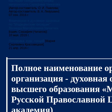
наследие священномученика
митрополита Серафима Чичагова
[Автор-составитель: О. И. Павлова;
Автор-составитель: В. А. Левушкин]
07 сен. 2016 г.
Физическое и духовное здоровье:
по "Медицинским беседам"
Леонида Михайловича Чичагова
[сщмч. Серафим (Чичагов)]
10 мая. 2016 г.
Литургика: курс лекций
[Мария
Сергеевна Красовицкая]
21 апр. 2016 г.
Полное наименование о
организация - духовная
высшего образования «
Русской Православной 
академия)