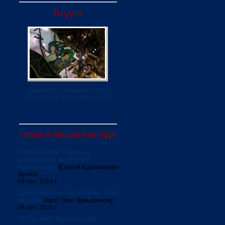
Видео
Рождество в Академии 2019 /
Christmas at the Academy 2019
Новое в библиотеке МДА
Война мифов. Память о
декабристах на рубеже
тысячелетий
[Сергей Ефроимович
Эрлих]
09 сен. 2016 г.
Догматическое богословие. Учеб.
пособие
[прот. Олег Давыденков]
09 сен. 2016 г.
Ты Бог мой! Музыкальное