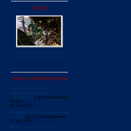
Видео
Рождество в Академии 2019 /
Christmas at the Academy 2019
Новое в библиотеке МДА
Война мифов. Память о
декабристах на рубеже
тысячелетий
[Сергей Ефроимович
Эрлих]
09 сен. 2016 г.
Догматическое богословие. Учеб.
пособие
[прот. Олег Давыденков]
09 сен. 2016 г.
Ты Бог мой! Музыкальное