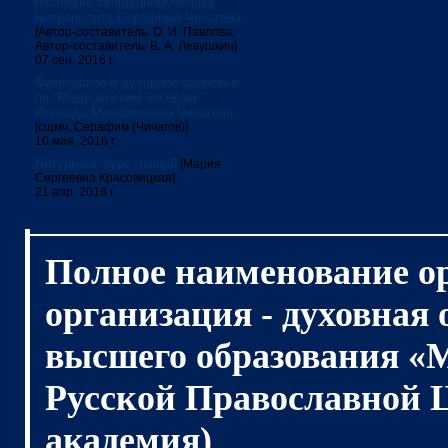
наследие священномученика
митрополита Серафима Чичагова
[Автор-составитель: О. И. Павлова;
Автор-составитель: В. А. Левушкин]
07 сен. 2016 г.
Физическое и духовное здоровье:
по "Медицинским беседам"
Леонида Михайловича Чичагова
[сщмч. Серафим (Чичагов)]
10 мая. 2016 г.
Литургика: курс лекций
[Мария
Сергеевна Красовицкая]
21 апр. 2016 г.
Полное наименование о
организация - духовная
высшего образования «
Русской Православной 
академия)