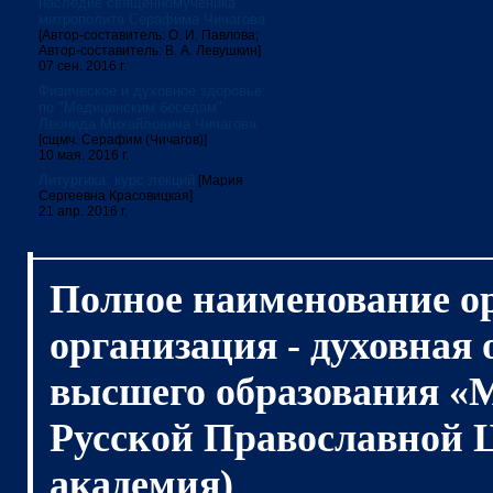
наследие священномученика
митрополита Серафима Чичагова
[Автор-составитель: О. И. Павлова;
Автор-составитель: В. А. Левушкин]
07 сен. 2016 г.
Физическое и духовное здоровье:
по "Медицинским беседам"
Леонида Михайловича Чичагова
[сщмч. Серафим (Чичагов)]
10 мая. 2016 г.
Литургика: курс лекций
[Мария
Сергеевна Красовицкая]
21 апр. 2016 г.
Полное наименование о
организация - духовная
высшего образования «
Русской Православной 
академия)