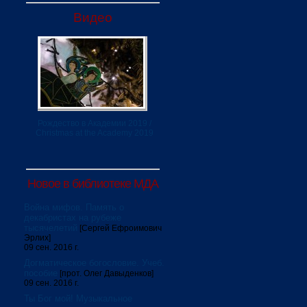
Видео
Рождество в Академии 2019 /
Christmas at the Academy 2019
Новое в библиотеке МДА
Война мифов. Память о
декабристах на рубеже
тысячелетий
[Сергей Ефроимович
Эрлих]
09 сен. 2016 г.
Догматическое богословие. Учеб.
пособие
[прот. Олег Давыденков]
09 сен. 2016 г.
Ты Бог мой! Музыкальное