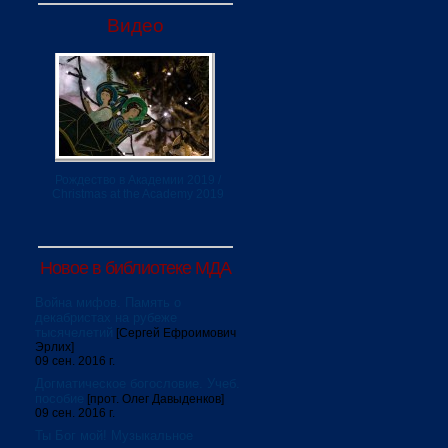
Видео
Рождество в Академии 2019 /
Christmas at the Academy 2019
Новое в библиотеке МДА
Война мифов. Память о
декабристах на рубеже
тысячелетий
[Сергей Ефроимович
Эрлих]
09 сен. 2016 г.
Догматическое богословие. Учеб.
пособие
[прот. Олег Давыденков]
09 сен. 2016 г.
Ты Бог мой! Музыкальное