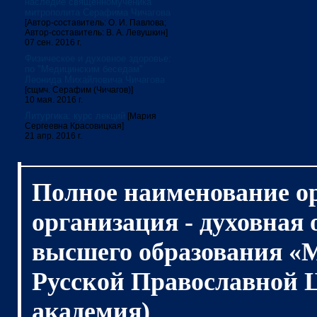
наследие священномученика
митрополита Серафима Чичагова
[Автор-составитель: О. И. Павлова;
Автор-составитель: В. А. Левушкин]
07 сен. 2016 г.
Физическое и духовное здоровье:
по "Медицинским беседам"
Леонида Михайловича Чичагова
[сщмч. Серафим (Чичагов)]
10 мая. 2016 г.
Литургика: курс лекций
[Мария
Сергеевна Красовицкая]
21 апр. 2016 г.
Полное наименование о
организация - духовная
высшего образования «
Русской Православной 
академия)