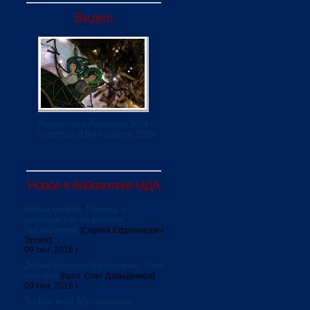
Видео
Рождество в Академии 2019 /
Christmas at the Academy 2019
Новое в библиотеке МДА
Война мифов. Память о
декабристах на рубеже
тысячелетий
[Сергей Ефроимович
Эрлих]
09 сен. 2016 г.
Догматическое богословие. Учеб.
пособие
[прот. Олег Давыденков]
09 сен. 2016 г.
Ты Бог мой! Музыкальное