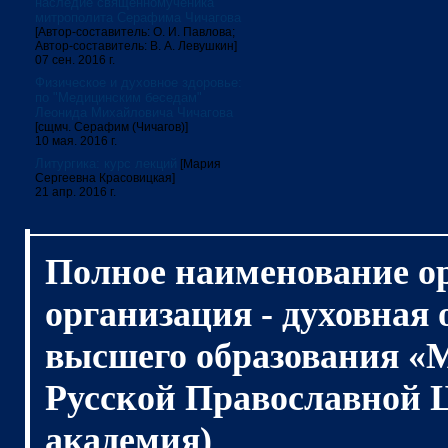
наследие священномученика
митрополита Серафима Чичагова
[Автор-составитель: О. И. Павлова;
Автор-составитель: В. А. Левушкин]
07 сен. 2016 г.
Физическое и духовное здоровье:
по "Медицинским беседам"
Леонида Михайловича Чичагова
[сщмч. Серафим (Чичагов)]
10 мая. 2016 г.
Литургика: курс лекций
[Мария
Сергеевна Красовицкая]
21 апр. 2016 г.
Полное наименование о
организация - духовная
высшего образования «
Русской Православной 
академия)