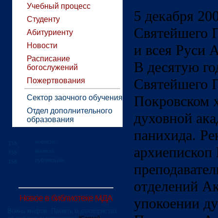
Учебный процесс
5 декабря 200
Студенту
Святейшего 
Абитуриенту
Новости
и всея Руси А
Расписание
В десятую г
богослужений
Святейшего П
Пожертвования
Покровском 
Сектор заочного обучения
Отдел дополнительного
духовной ак
образования
панихида. Р
новости
архиепископ
анонсы
публикации
преподавател
отделений А
Новое в библиотеке МДА
упокоении д
Война мифов. Память о декабристах