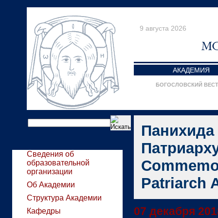
9 августа 2026
АКАДЕМИЯ
БОГОСЛОВСКИЙ ВЕС
Панихида
Патриарху
Сведения об
Commemora
образовательной
организации
Patriarch A
Об Академии
Структура Академии
07 декабря 2018
Кафедры