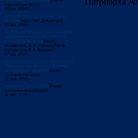
Патриарха Ал
на рубеже тысячелетий
[Сергей
Ефроимович Эрлих]
09 сен. 2016 г.
Догматическое богословие. Учеб.
пособие
[прот. Олег Давыденков]
09 сен. 2016 г.
Ты Бог мой! Музыкальное наследие
священномученика митрополита
Серафима Чичагова
[Автор-
составитель: О. И. Павлова; Автор-
составитель: В. А. Левушкин]
07 сен. 2016 г.
Физическое и духовное здоровье: по
"Медицинским беседам" Леонида
Михайловича Чичагова
[сщмч.
Серафим (Чичагов)]
10 мая. 2016 г.
Литургика: курс лекций
[Мария
Сергеевна Красовицкая]
21 апр. 2016 г.