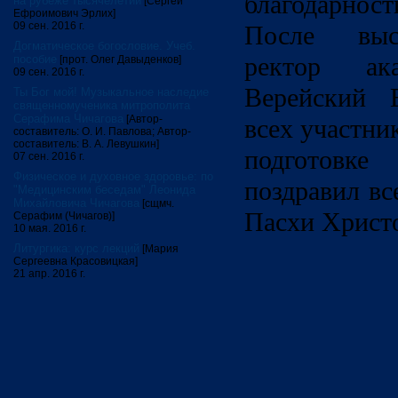
благодарнос
на рубеже тысячелетий
[Сергей
Ефроимович Эрлих]
09 сен. 2016 г.
После выс
Догматическое богословие. Учеб.
ректор ак
пособие
[прот. Олег Давыденков]
09 сен. 2016 г.
Верейский Е
Ты Бог мой! Музыкальное наследие
священномученика митрополита
Серафима Чичагова
[Автор-
всех участни
составитель: О. И. Павлова; Автор-
составитель: В. А. Левушкин]
подготов
07 сен. 2016 г.
Физическое и духовное здоровье: по
поздравил вс
"Медицинским беседам" Леонида
Михайловича Чичагова
[сщмч.
Пасхи Христ
Серафим (Чичагов)]
10 мая. 2016 г.
Литургика: курс лекций
[Мария
Сергеевна Красовицкая]
21 апр. 2016 г.