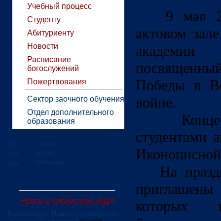
Учебный процесс
9 мая 201
Студенту
актовом зал
Абитуриенту
Новости
академии 
Расписание
посвященн
богослужений
Победы в Ве
Пожертвования
войне.
Сектор заочного обучения
Отдел дополнительного
Концерт 
образования
студентами а
новости
Иконописной
анонсы
публикации
На праздн
приглашены 
Новое в библиотеке МДА
которых 
Война мифов. Память о декабристах