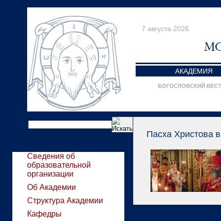
7 августа 2026
АКАДЕМИЯ
БОГОСЛОВСКИЙ ВЕС
Пасха Христова в
Сведения об
образовательной
организации
Об Академии
Структура Академии
Кафедры