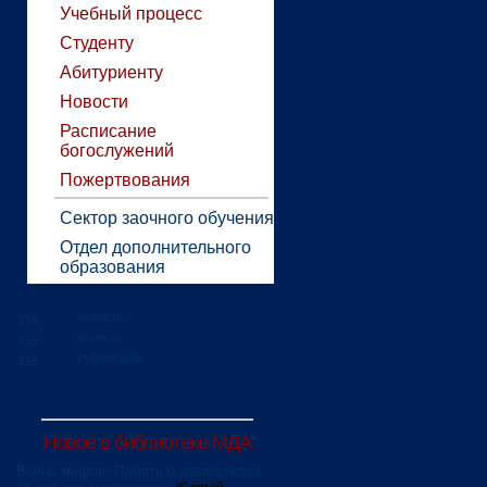
Учебный процесс
Студенту
Абитуриенту
Новости
Расписание
богослужений
Пожертвования
Сектор заочного обучения
Отдел дополнительного
образования
новости
анонсы
публикации
Новое в библиотеке МДА
Война мифов. Память о декабристах