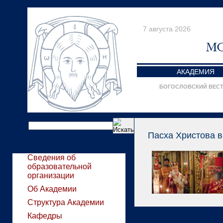
7 августа 2026
АКАДЕМИЯ
БОГОСЛОВСКИЙ ВЕС
Пасха Христова в
Сведения об
образовательной
организации
Об Академии
Структура Академии
Кафедры