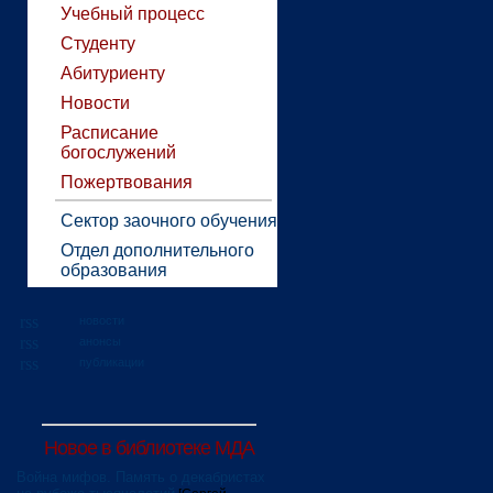
Учебный процесс
Студенту
Абитуриенту
Новости
Расписание
богослужений
Пожертвования
Сектор заочного обучения
Отдел дополнительного
образования
новости
анонсы
публикации
Новое в библиотеке МДА
Война мифов. Память о декабристах