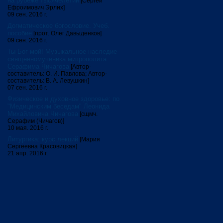
на рубеже тысячелетий
[Сергей
Ефроимович Эрлих]
09 сен. 2016 г.
Догматическое богословие. Учеб.
пособие
[прот. Олег Давыденков]
09 сен. 2016 г.
Ты Бог мой! Музыкальное наследие
священномученика митрополита
Серафима Чичагова
[Автор-
составитель: О. И. Павлова; Автор-
составитель: В. А. Левушкин]
07 сен. 2016 г.
Физическое и духовное здоровье: по
"Медицинским беседам" Леонида
Михайловича Чичагова
[сщмч.
Серафим (Чичагов)]
10 мая. 2016 г.
Литургика: курс лекций
[Мария
Сергеевна Красовицкая]
21 апр. 2016 г.