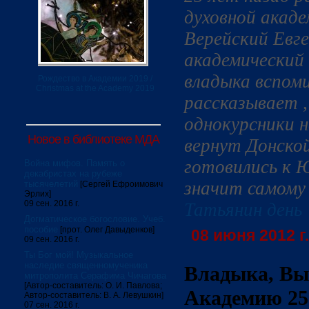
духовной акаде
Верейский Евге
академический 
владыка вспом
Рождество в Академии 2019 /
Christmas at the Academy 2019
рассказывает , 
однокурсники н
Новое в библиотеке МДА
вернут Донско
готовились к 
Война мифов. Память о
декабристах на рубеже
значит самому
тысячелетий
[Сергей Ефроимович
Эрлих]
09 сен. 2016 г.
Татьянин день
Догматическое богословие. Учеб.
пособие
[прот. Олег Давыденков]
08 июня 2012 г.
09 сен. 2016 г.
Ты Бог мой! Музыкальное
наследие священномученика
Владыка, Вы
митрополита Серафима Чичагова
[Автор-составитель: О. И. Павлова;
Академию 25 
Автор-составитель: В. А. Левушкин]
07 сен. 2016 г.