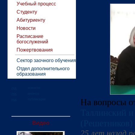
Учебный процесс
Студенту
Абитуриенту
Новости
Расписание
богослужений
Пожертвования
Сектор заочного обучения
Отдел дополнительного
образования
новости
анонсы
На вопросы о
публикации
Таллинский и
(Решетников)
Видео
25 лет назад 