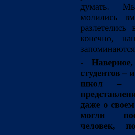
думать. М
молились вм
разлетелись 
конечно, на
запоминаются 
- Наверное
студентов – 
школ – н
представлен
даже о свое
могли пос
человек, п