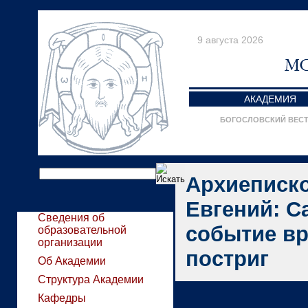
9 августа 2026
АКАДЕМИЯ
БОГОСЛОВСКИЙ ВЕС
Архиеписк
Евгений: С
Сведения об
событие вр
образовательной
организации
постриг
Об Академии
Структура Академии
Кафедры