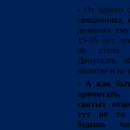
- От одного 
священника, 
дозволял ему
15-16 лет, ч
не стало 
Допускать о
молитве и во 
- А как быт
прочитать,
святых отцо
тут не то 
будешь ч