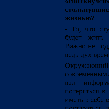
«споткну
столкнув
жизнью?
- То, что ст
будет жить 
Важно не под
ведь дух врем
Окружающи
современным
вал инфор
потеряться в
иметь в себе 
постараться 