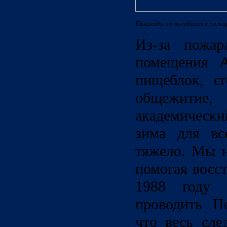
Панихида по погибшим в пожар
Из-за пожар
помещения А
пищеблок, с
общежит
академическ
зима для вс
тяжело. Мы н
помогая восст
1988 году 
проводить П
что весь сл