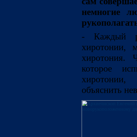
сам соверша
немногие л
рукополагать
- Каждый р
хиротонии, 
хиротония. Ч
которое ис
хиротонии, 
объяснить не