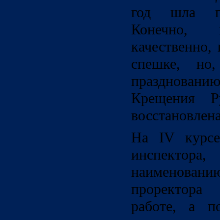
год шла гр
Конечно,
качественно,
спешке, но
празднова
Крещения Р
восстановлена
На IV курс
инспектор
наименова
проректора
работе, а п