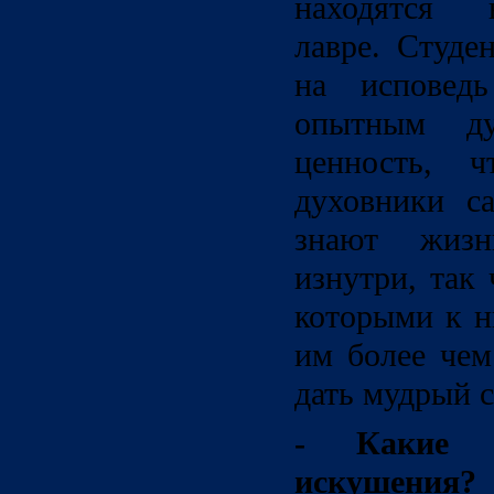
находятся 
лавре. Студе
на исповед
опытным ду
ценность, ч
духовники с
знают жиз
изнутри, так
которыми к н
им более чем
дать мудрый с
- Какие 
искушения?