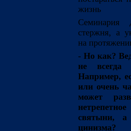
жизнь
Семинария 
стержня, а у
на протяжени
- Но как? Ве
не всегда э
Например, ес
или очень ча
может раз
нетрепет
святыни, а
цинизма?