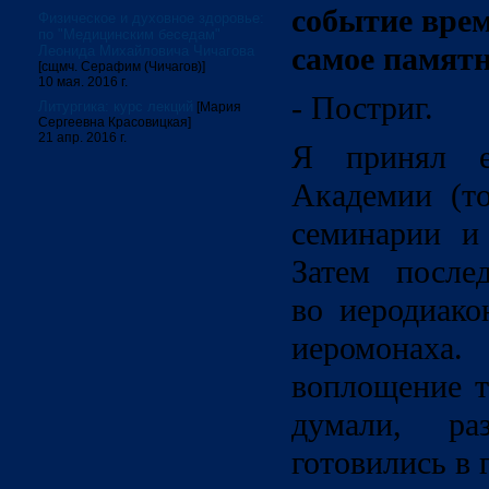
событие врем
Физическое и духовное здоровье:
по "Медицинским беседам"
самое памят
Леонида Михайловича Чичагова
[сщмч. Серафим (Чичагов)]
10 мая. 2016 г.
- Постриг.
Литургика: курс лекций
[Мария
Сергеевна Красовицкая]
21 апр. 2016 г.
Я принял е
Академии (то
семинарии и
Затем после
во иеродиако
иеромонах
воплощение т
думали, р
готовились в 