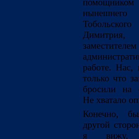
помощником 
нынешнег
Тобольско
Димитри
заместит
администрати
работе. Нас,
только что з
бросили на 
Не хватало о
Конечно, бы
другой сторо
я вижу,