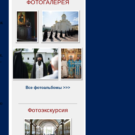
ФОТОГАЛЕРЕЯ
ак
м.
,
Все фотоальбомы >>>
 о
Фотоэкскурсия