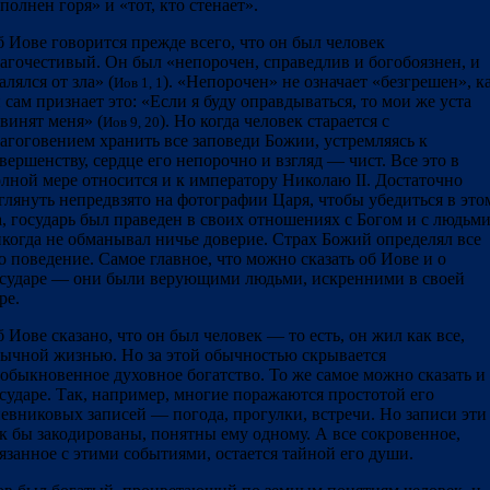
полнен горя» и «тот, кто стенает».
 Иове говорится прежде всего, что он был человек
агочестивый. Он был «непорочен, справедлив и богобоязнен, и
алялся от зла» (
). «Непорочен» не означает «безгрешен», к
Иов 1, 1
 сам признает это: «Если я буду оправдываться, то мои же уста
винят меня» (
). Но когда человек старается с
Иов 9, 20
агоговением хранить все заповеди Божии, устремляясь к
вершенству, сердце его непорочно и взгляд — чист. Все это в
лной мере относится и к императору Николаю II. Достаточно
глянуть непредвзято на фотографии Царя, чтобы убедиться в это
, государь был праведен в своих отношениях с Богом и с людьми
когда не обманывал ничье доверие. Страх Божий определял все
о поведение. Самое главное, что можно сказать об Иове и о
сударе — они были верующими людьми, искренними в своей
ре.
 Иове сказано, что он был человек — то есть, он жил как все,
ычной жизнью. Но за этой обычностью скрывается
обыкновенное духовное богатство. То же самое можно сказать и
сударе. Так, например, многие поражаются простотой его
евниковых записей — погода, прогулки, встречи. Но записи эти
к бы закодированы, понятны ему одному. А все сокровенное,
язанное с этими событиями, остается тайной его души.