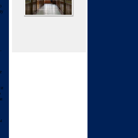
о
му
.
е
 и
о
ви
ы