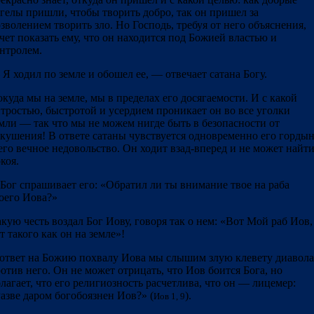
гелы пришли, чтобы творить добро, так он пришел за
зволением творить зло. Но Господь, требуя от него объяснения,
чет показать ему, что он находится под Божией властью и
нтролем.
Я ходил по земле и обошел ее, — отвечает сатана Богу.
куда мы на земле, мы в пределах его досягаемости. И с какой
тростью, быстротой и усердием проникает он во все уголки
мли — так что мы не можем нигде быть в безопасности от
кушения! В ответе сатаны чувствуется одновременно его горды
его вечное недовольство. Он ходит взад-вперед и не может найт
коя.
Бог спрашивает его: «Обратил ли ты внимание твое на раба
его Иова?»
кую честь воздал Бог Иову, говоря так о нем: «Вот Мой раб Иов,
т такого как он на земле»!
ответ на Божию похвалу Иова мы слышим злую клевету диавола
отив него. Он не может отрицать, что Иов боится Бога, но
лагает, что его религиозность расчетлива, что он — лицемер:
азве даром богобоязнен Иов?» (
).
Иов 1, 9