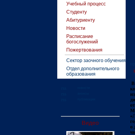
Учебный процесс
Студенту
Абитуриенту
Новости
Расписание
богослужений
Пожертвования
Сектор заочного обучения
пр
Отдел дополнительного
1
образования
В
новости
кн
анонсы
из
ди
публикации
от
Мо
«Л
го
Видео
о 
чи