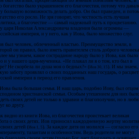
в был богатый, процветающий по земным понятиям человек, и
о богатство было украшением его благочестия, потому что давал
у б
о
льшую возможность делать добро. Он был праведен, и пото
гатство его росло. Не зря говорят, что честность есть лучшая
литика, а благочестие — самый надежный путь к процветанию.
у царя Николая Александровича владения были огромны —
ссийская империя, и у него, как у Иова, было множество слуг.
в был человек, облеченный властью. Преимущество земли, в
торой он правил, было иметь правителем столь доброго человека
лее мы узнаем, какое сострадание народу было у Иова, как было
о и у нашего царя-мученика. «Не плакал ли я о том, кто был в
ре? Не скорбела ли душа моя о бедных?» (
). И мы знаем,
Иов 30, 15
кую заботу проявлял о своих подданных наш государь, о расцвет
сской империи в период его правления.
Иова была большая семья. И наш царь, подобно Иову, был отцом
сподином христианской семьи. Особым утешением для них был
деть своих детей не только в здравии и благополучии, но в люб
уг ко другу.
к видно из книги Иова, из благочестия проистекает великая
бота о своих детях. Иов приносил каждодневную жертву молитв
 своих детей (
). За каждое дитя он молился — согласно его
Иов 1, 5
мпераменту, талантам и особенностям. Ведь родители не могут
ть благодать своим детям (только Бог дает благодать и освящает