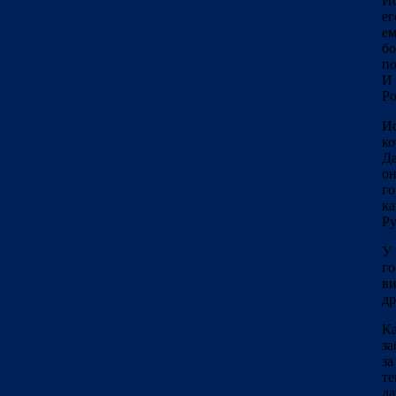
Ио
ег
ем
бо
по
И 
Ро
Ио
ко
Да
он
го
ка
Ру
У 
го
ви
др
Ка
за
за
те
да