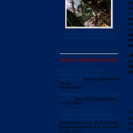
пр
бы
ст
по
гл
Ал
Рождество в Академии 2019 /
пр
Christmas at the Academy 2019
чт
н
19
Новое в библиотеке МДА
де
Пр
Война мифов. Память о
п
декабристах на рубеже
тысячелетий
[Сергей Ефроимович
Эрлих]
09 сен. 2016 г.
Догматическое богословие. Учеб.
пособие
[прот. Олег Давыденков]
09 сен. 2016 г.
Ты Бог мой! Музыкальное
Оч
наследие священномученика
ро
митрополита Серафима Чичагова
па
[Автор-составитель: О. И. Павлова;
Автор-составитель: В. А. Левушкин]
св
07 сен. 2016 г.