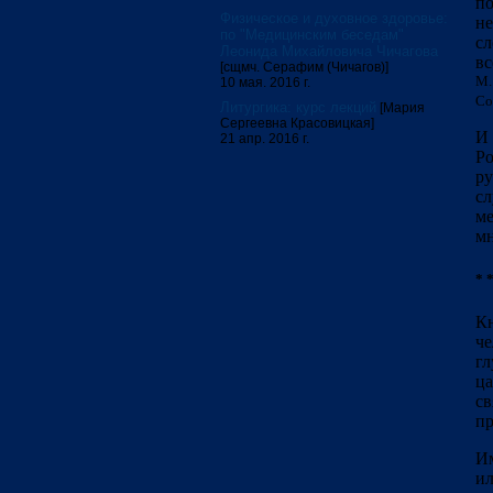
по
Физическое и духовное здоровье:
не
по "Медицинским беседам"
сл
Леонида Михайловича Чичагова
вс
[сщмч. Серафим (Чичагов)]
М.
10 мая. 2016 г.
Со
Литургика: курс лекций
[Мария
Сергеевна Красовицкая]
И 
21 апр. 2016 г.
Ро
ру
сл
ме
мн
* *
Кн
че
гл
ца
св
пр
Им
ил