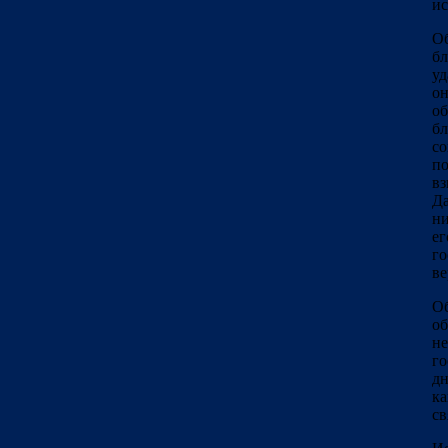
ис
Об
бл
уд
он
об
бл
со
по
вз
Да
ни
ег
го
ве
Об
об
не
го
дн
ка
св