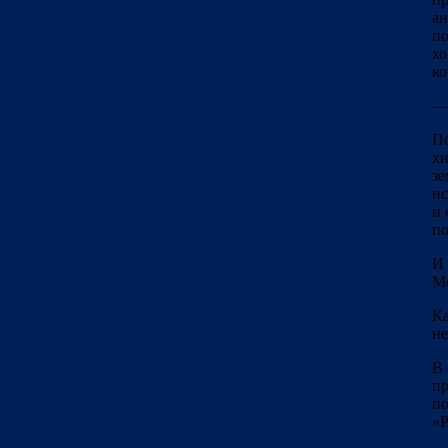
ан
по
хо
ко
— 
По
хи
зе
ис
и 
по
И 
Мо
Ка
не
В 
пр
по
«Р