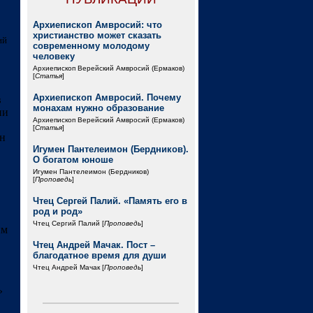
Архиепископ Амвросий: что
христианство может сказать
ий
современному молодому
человеку
Архиепископ Верейский Амвросий (Ермаков)
[
Статья
]
Архиепископ Амвросий. Почему
в
монахам нужно образование
ни
Архиепископ Верейский Амвросий (Ермаков)
[
Статья
]
Он
Игумен Пантелеимон (Бердников).
О богатом юноше
Игумен Пантелеимон (Бердников)
[
Проповедь
]
Чтец Сергей Палий. «Память его в
род и род»
Чтец Сергий Палий [
Проповедь
]
им
Чтец Андрей Мачак. Пост –
благодатное время для души
Чтец Андрей Мачак [
Проповедь
]
»