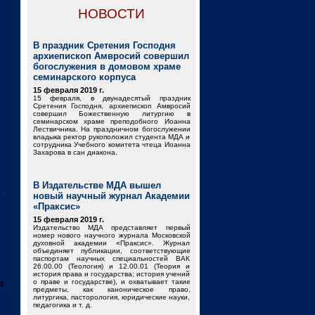
НОВОСТИ
В праздник Сретения Господня
архиепископ Амвросий совершил
богослужения в домовом храме
семинарского корпуса
15 февраля 2019 г.
15 февраля, в двунадесятый праздник
Сретения Господня, архиепископ Амвросий
совершил Божественную литургию в
семинарском храме преподобного Иоанна
Лествичника. На праздничном богослужении
владыка ректор рукоположил студента МДА и
сотрудника Учебного комитета чтеца Иоанна
Захарова в сан диакона.
В Издательстве МДА вышел
е
новый научный журнал Академии
«Праксис»
15 февраля 2019 г.
Издательство МДА представляет первый
номер нового научного журнала Московской
духовной академии «Праксис». Журнал
объединяет публикации, соответствующие
паспортам научных специальностей ВАК
26.00.00 (Теология) и 12.00.01 (Теория и
история права и государства; история учений
и
о праве и государстве), и охватывает такие
предметы, как каноническое право,
литургика, пасторология, юридические науки,
педагогика и т. д.