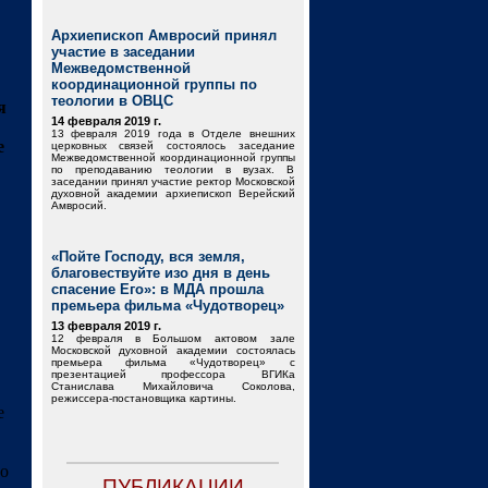
Архиепископ Амвросий принял
участие в заседании
Межведомственной
координационной группы по
теологии в ОВЦС
я
14 февраля 2019 г.
13 февраля 2019 года в Отделе внешних
е
церковных связей состоялось заседание
Межведомственной координационной группы
по преподаванию теологии в вузах. В
заседании принял участие ректор Московской
духовной академии архиепископ Верейский
Амвросий.
«Пойте Господу, вся земля,
благовествуйте изо дня в день
спасение Его»: в МДА прошла
премьера фильма «Чудотворец»
13 февраля 2019 г.
12 февраля в Большом актовом зале
Московской духовной академии состоялась
премьера фильма «Чудотворец» с
презентацией профессора ВГИКа
Станислава Михайловича Соколова,
режиссера-постановщика картины.
е
но
ПУБЛИКАЦИИ