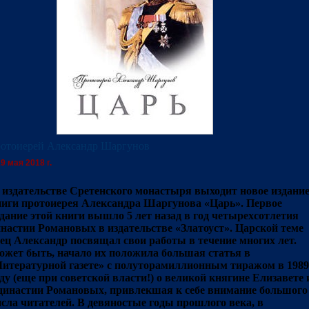
отоиерей Александр Шаргунов
9 мая 2018 г.
 издательстве Сретенского монастыря выходит новое издани
иги протоиерея Александра Шаргунова «Царь». Первое
дание этой книги вышло 5 лет назад в год четырехсотлетия
настии Романовых в издательстве «Златоуст». Царской теме
ец Александр посвящал свои работы в течение многих лет.
жет быть, начало их положила большая статья в
итературной газете» с полуторамиллионным тиражом в 1989
ду (еще при советской власти!) о великой княгине Елизавете 
династии Романовых, привлекшая к себе внимание большого
сла читателей. В девяностые годы прошлого века, в