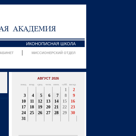
ИКОНОПИСНАЯ ШКОЛА
КАБИНЕТ
МИССИОНЕРСКИЙ ОТДЕЛ
АВГУСТ 2026
понд.
втор.
сред.
четв.
пятн.
субб.
воскр.
1
2
3
4
5
6
7
8
9
ечати
10
11
12
13
14
15
16
17
18
19
20
21
22
23
24
25
26
27
28
29
30
31