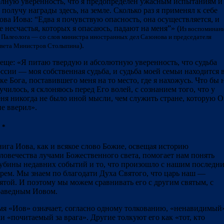
лную уверенность, что я предопределен ужасным испытаниям и
 получу награды здесь, на земле. Сколько раз я применял к себе
ова Иова: “Едва я почувствую опасность, она осуществляется, и
е несчастья, которых я опасаюсь, падают на меня”» (
Из воспоминан
 Палеолога — со слов министра иностранных дел Сазонова и председателя
).
вета Министров Столыпина
еще: «Я питаю твердую и абсолютную уверенность, что судьба
ссии — моя собственная судьба, и судьба моей семьи находится 
ке Бога, поставившего меня на то место, где я нахожусь. Что бы 
училось, я склоняюсь перед Его волей, с сознанием того, что у
ня никогда не было иной мысли, чем служить стране, которую 
е вверил».
 *
ига Иова, как и всякое слово Божие, освещая историю
ловечества лучами Божественного света, помогает нам понять
убины недавних событий и то, что произошло с нашим последн
рем. Мы знаем по благодати Духа Святого, что царь наш —
ятой. И поэтому мы можем сравнивать его с другим святым, с
аведным Иовом.
я «Иов» означает, согласно одному толкованию, «ненавидимый
и «почитаемый за врага». Другие толкуют его как «тот, кто