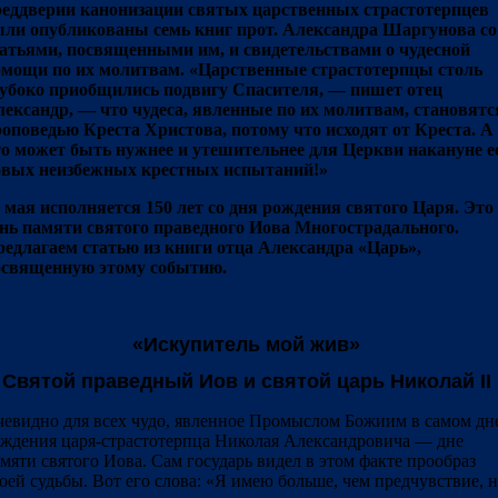
еддверии канонизации святых царственных страстотерпцев
ли опубликованы семь книг прот. Александра Шаргунова со
атьями, посвященными им, и свидетельствами о чудесной
мощи по их молитвам. «Царственные страстотерпцы столь
убоко приобщились подвигу Спасителя, — пишет отец
ександр, — что чудеса, явленные по их молитвам, становятс
оповедью Креста Христова, потому что исходят от Креста. А
о может быть нужнее и утешительнее для Церкви накануне е
овых неизбежных крестных испытаний!»
 мая исполняется 150 лет со дня рождения святого Царя. Это
нь памяти святого праведного Иова Многострадального.
едлагаем статью из книги отца Александра «Царь»,
освященную этому событию.
«Искупитель мой жив»
Святой праведный Иов и святой царь Николай II
евидно для всех чудо, явленное Промыслом Божиим в самом дн
ждения царя-страстотерпца Николая Александровича — дне
мяти святого Иова. Сам государь видел в этом факте прообраз
оей судьбы. Вот его слова: «Я имею больше, чем предчувствие, 