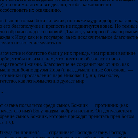
е), но они молятся и все делают, чтобы каждодневно
особствовать их освящению.
в был не только богат и велик, но также мудр и добр, и казалось,
о его благополучие и крепость не подвигнутся вовек. Но темные
чи собрались над его головой. Диавол, у которого была огромна
ажда к Иову, как и к государю, за их исключительное благочести
лучил позволение мучить их.
агочестие и богатство были у них прежде, чем пришли великие
орби, чтобы показать нам, что ничто не обезопасит нас от
евратностей жизни. Благочестие не сохранит нас от них, как
мали ошибочно друзья Иова (и как думали иные богословы —
отивники прославления царя Николая II), ни, тем более,
гатство, как легкомысленно думает мир.
 *
т сатана появляется среди сынов Божиих — противник (как
начает его имя) Богу, людям, добру и истине. Он допускается в
брание сынов Божиих, которые приходят предстать пред Богом
).
в, 1, 6
ткуда ты пришел?» — спрашивает Господь сатану. Господь
екрасно знает, откуда он пришел и с какой целью: как добрые