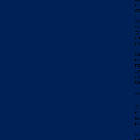
вс
сп
Ио
чт
ту
вр
по
Бл
ск
пр
ду
пр
бо
* *
Во
оз
со
(
Ио
«О
пр