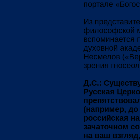
портале «Богос
Из представите
философской м
вспоминается 
духовной акад
Несмелов («Вер
зрения гносеол
Д.С.: Существ
Русская Церк
препятствова
(например, до
российская на
зачаточном со
на ваш взгляд