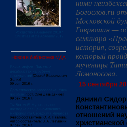
ними неизбеже
Богослов.ru о
Московской ду
Гаврюшин — од
Рождество в Академии 2019 /
Christmas at the Academy 2019
семинара «Прав
история, совре
который пройд
Новое в библиотеке МДА
мученицы Тати
Война мифов. Память о
декабристах на рубеже
Ломоносова.
тысячелетий
[Сергей Ефроимович
Эрлих]
15 сентября 201
09 сен. 2016 г.
Догматическое богословие. Учеб.
пособие
[прот. Олег Давыденков]
Даниил Сидор
09 сен. 2016 г.
Ты Бог мой! Музыкальное
Константинови
наследие священномученика
митрополита Серафима Чичагова
отношений нау
[Автор-составитель: О. И. Павлова;
христианской 
Автор-составитель: В. А. Левушкин]
07 сен. 2016 г.