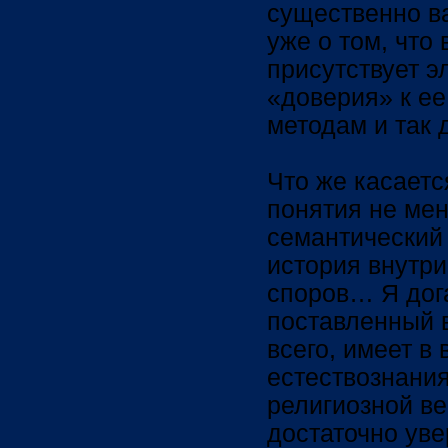
существенно в
уже о том, что
присутствует э
«доверия» к е
методам и так 
Что же касается
понятия не ме
семантический
история внутр
споров… Я дог
поставленный 
всего, имеет в
естествознания
религиозной ве
достаточно уве