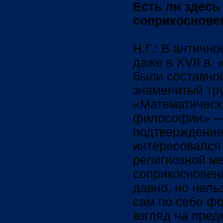
Есть ли здесь
соприкосновен
Н.Г.: В античн
даже в XVII в.
были составно
знаменитый тр
«Математическ
философии» — 
подтверждение.
интересовался
религиозной м
соприкосновен
давно, но нель
сам по себе ф
взгляд на пред