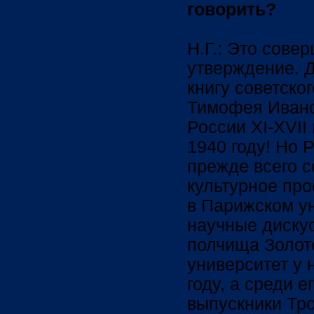
говорить?
Н.Г.: Это сове
утверждение. 
книгу советско
Тимофея Ивано
России XI-XVII
1940 году! Но 
прежде всего 
культурное прос
в Парижском у
научные дискус
полчища Золот
университет у 
году, а среди 
выпускники Тр