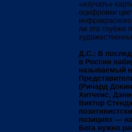
«изучать» кар
оцифровки цве
инфракрасного
ли это глубже 
художественны
Д.С.: В послед
в России наби
называемый н
Представител
(Ричард Докин
Хитченс, Дэни
Виктор Стендж
позитивистски
позициях — на
Бога нужно ра