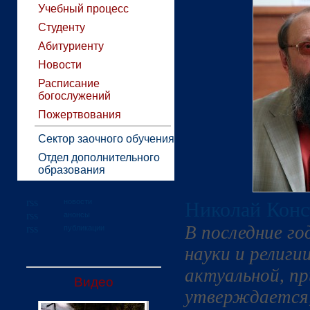
Учебный процесс
Студенту
Абитуриенту
Новости
Расписание
богослужений
Пожертвования
Сектор заочного обучения
Отдел дополнительного
образования
новости
Николай Кон
анонсы
В последние г
публикации
науки и религи
актуальной, пр
Видео
утверждается