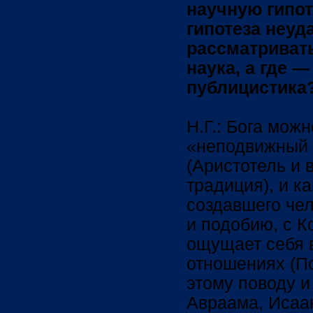
научную гипоте
гипотеза неуд
рассматривать
наука, а где 
публицистика
Н.Г.: Бога мож
«неподвижный 
(Аристотель и 
традиция), и к
создавшего чел
и подобию, с 
ощущает себя 
отношениях (П
этому поводу и 
Авраама, Исаак