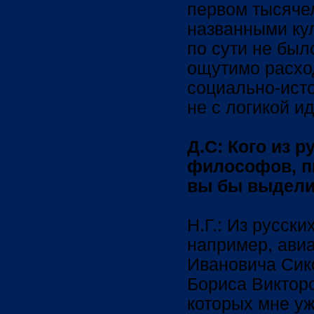
первом тысяче
названными ку
по сути не бы
ощутимо расход
социально-исто
не с логикой ид
Д.С: Кого из р
философов, пи
вы бы выдел
Н.Г.: Из русски
например, авиа
Ивановича Сик
Бориса Виктор
которых мне уж