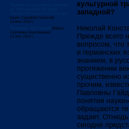
культурной тр
Физическое и духовное здоровье:
по "Медицинским беседам"
западной?
Леонида Михайловича Чичагова
[сщмч. Серафим (Чичагов)]
10 мая. 2016 г.
Николай Конст
Литургика: курс лекций
[Мария
Сергеевна Красовицкая]
Прежде всего н
21 апр. 2016 г.
вопросом, что 
и германских я
знанием, в рус
протяжении ве
существенно и
прочим, извес
Павловны Гайд
понятия науки»
обращаются те
задает. Отнюдь
сегодня предст