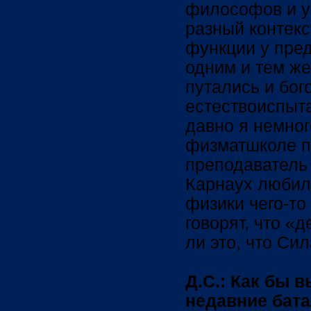
философов и у
разный контек
функции у пре
одним и тем же
путались и бог
естествоиспыта
давно я немног
физматшколе 
преподаватель
Карнаух любил 
физики чего-то
говорят, что «
ли это, что Си
Д.С.: Как бы 
недавние бата