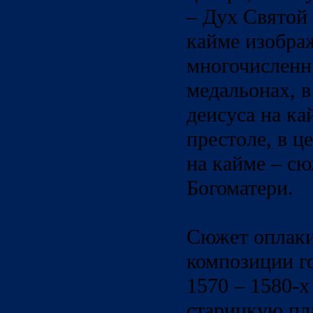
– Дух Святой 
кайме изобра
многочисленн
медальонах, в
деисуса на ка
престоле, в ц
на кайме – с
Богоматери.
Сюжет оплаки
композиции г
1570 – 1580-х
старицкую п