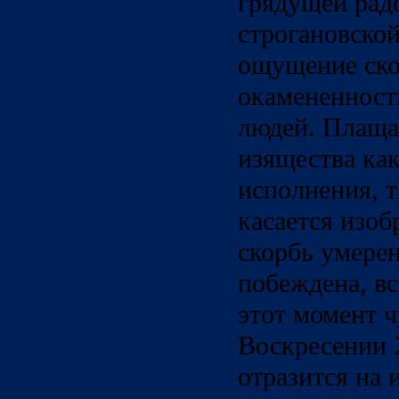
грядущей рад
строгановской
ощущение ско
окамененност
людей. Плаща
изящества как
исполнения, т
касается изоб
скорбь умерен
побеждена, вс
этот момент ч
Воскресении 
отразится на 