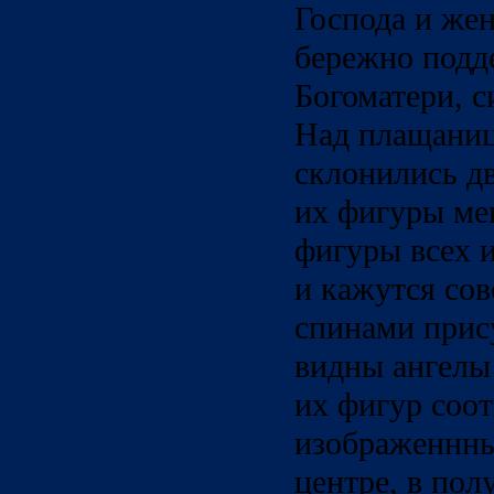
Господа и жен
бережно подд
Богоматери, с
Над плащаниц
склонились дв
их фигуры ме
фигуры всех 
и кажутся сов
спинами прис
видны ангелы
их фигур соот
изображеннны
центре, в пол