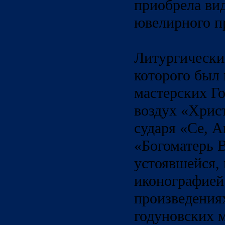
приобрела ви
ювелирного п
Литургически
которого был 
мастерских Го
воздух «Христ
сударя «Се, 
«Богоматерь 
устоявшейся,
иконографией
произведениях
годуновских м