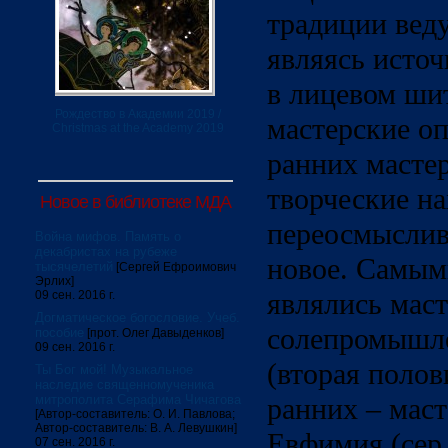
традиции вед
являясь исто
в лицевом ши
Рождество в Академии 2019 /
мастерские оп
Christmas at the Academy 2019
ранних масте
творческие на
Новое в библиотеке МДА
переосмыслива
Война мифов. Память о
декабристах на рубеже
новое. Самым
тысячелетий
[Сергей Ефроимович
Эрлих]
являлись мас
09 сен. 2016 г.
Догматическое богословие. Учеб.
солепромышл
пособие
[прот. Олег Давыденков]
09 сен. 2016 г.
(вторая полов
Ты Бог мой! Музыкальное
наследие священномученика
митрополита Серафима Чичагова
ранних – маст
[Автор-составитель: О. И. Павлова;
Автор-составитель: В. А. Левушкин]
Евфимия (сер.
07 сен. 2016 г.