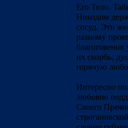
Его Тело. Та
Никодим держ
сосуд. Эти ж
разному проя
благоговения
их скорбь, ду
горячую любов
Интересно по
любовно подд
Своего Пречи
строгановско
словно губами