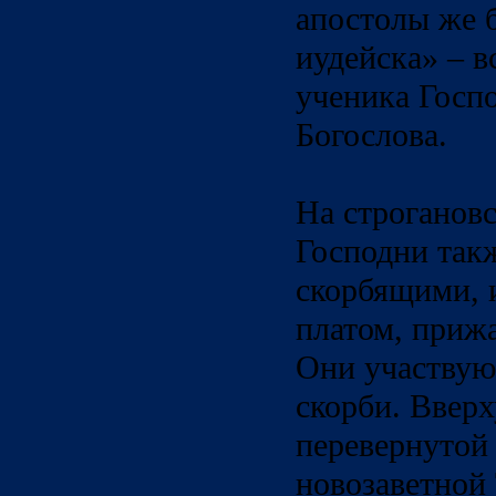
апостолы же 
иудейска» – в
ученика Госпо
Богослова.
На строганов
Господни так
скорбящими, 
платом, прижа
Они участвую
скорби. Вверх
перевернутой
новозаветной