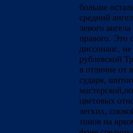
больше осталь
средний ангел
левого ангела
правого. Это 
диссонанс, не
рублевской Т
в отличие от
сударя, шитог
мастерской,п
цветовых отн
легких, спок
тонов на ярко
фоне средника