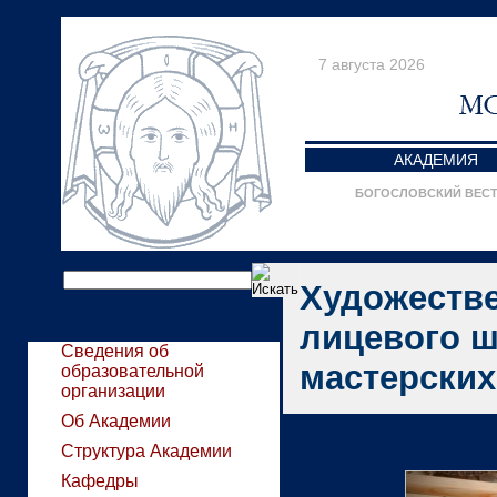
7 августа 2026
АКАДЕМИЯ
БОГОСЛОВСКИЙ ВЕС
Художеств
лицевого ш
Сведения об
мастерских
образовательной
организации
Об Академии
Структура Академии
Кафедры