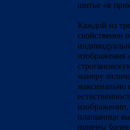
шитье «в при
Каждой из тр
свойственен 
индивидуальн
изображения л
строгановску
манеру отлич
максимально 
естественност
изображении,
плащанице вы
приемы более