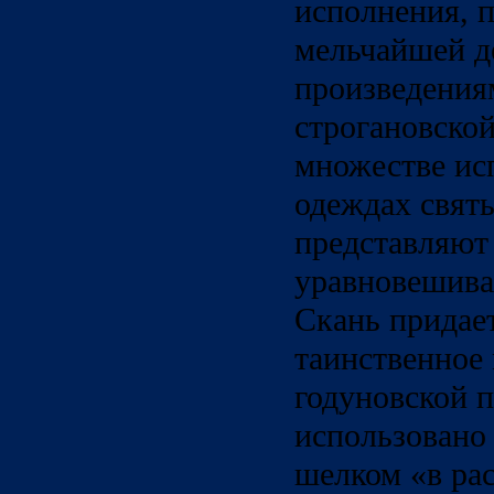
исполнения, 
мельчайшей д
произведения
строгановско
множестве ис
одеждах свят
представляют 
уравновешив
Скань придае
таинственное
годуновской 
использовано
шелком «в рас