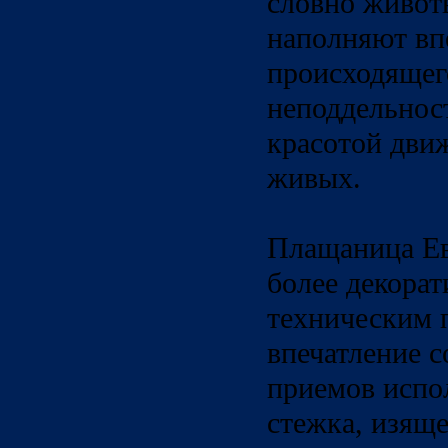
словно животв
наполняют вп
происходяще
неподдельнос
красотой дви
живых.
Плащаница Е
более декорат
техническим 
впечатление 
приемов испо
стежка, изяще