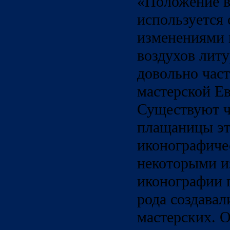
«Положение в
используется
изменениями 
воздухов лит
довольно част
мастерской Е
Существуют ч
плащаницы эт
иконографичес
некоторыми 
иконографии 
рода создавал
мастерских. 