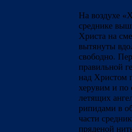
На воздухе «Х
среднике выш
Христа на сме
вытянуты вдол
свободно. Пе
правильной г
над Христом 
херувим и по 
летящих ангел
рипидами в о
части средни
пряденой нит