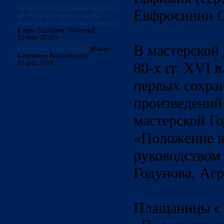
Физическое и духовное здоровье:
Евфросинии Ст
по "Медицинским беседам"
Леонида Михайловича Чичагова
[сщмч. Серафим (Чичагов)]
10 мая. 2016 г.
В мастерской 
Литургика: курс лекций
[Мария
Сергеевна Красовицкая]
21 апр. 2016 г.
80-х гг. XVI в
первых сохра
произведений
мастерской Г
«Положение во
руководством
Годунова, Аг
Плащаницы с 