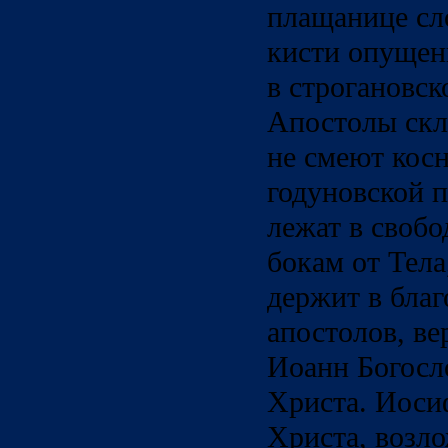
плащанице сл
кисти опущены
в строгановск
Апостолы скл
не смеют косн
годуновской 
лежат в своб
бокам от Тела
держит в благ
апостолов, ве
Иоанн Богосл
Христа. Иоси
Христа, возло