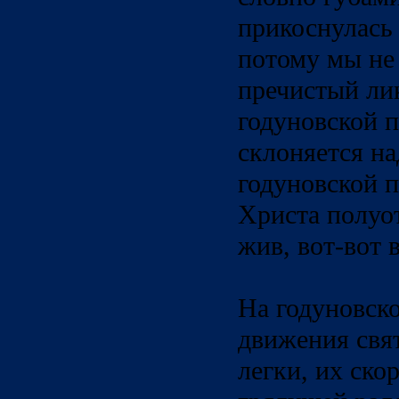
прикоснулась 
потому мы не
пречистый лик
годуновской 
склоняется на
годуновской 
Христа полуо
жив, вот-вот 
На годуновск
движения свя
легки, их ско