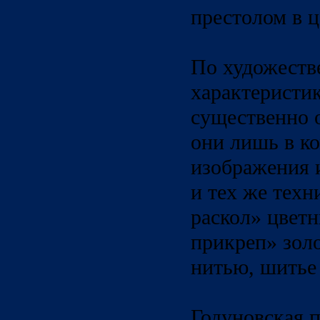
престолом в ц
По художест
характеристи
существенно 
они лишь в к
изображения 
и тех же техн
раскол» цвет
прикреп» зол
нитью, шитье
Годуновская 