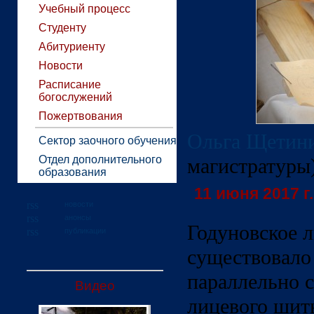
Учебный процесс
Студенту
Абитуриенту
Новости
Расписание
богослужений
Пожертвования
Ольга Щетин
Сектор заочного обучения
Отдел дополнительного
магистратуры
образования
11 июня 2017 г.
новости
анонсы
Годуновское 
публикации
существовало
параллельно 
Видео
лицевого шит