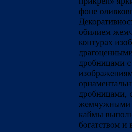
прикреп» ярк
фоне оливковг
Декоративнос
обилием жемч
контурах изо
драгоценным
дробницами с
изображениям
орнаменталь
дробницами, 
жемчужными 
каймы выпол
богатством и 