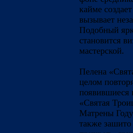
кайме создае
вызывает неза
Подобный ярк
становится ви
мастерской.
Пелена «Свята
целом повторя
появившиеся 
«Святая Троиц
Матрены Году
также зашито