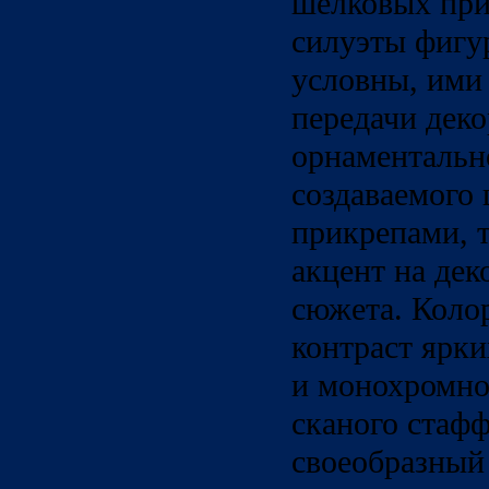
шелковых при
силуэты фигу
условны, ими
передачи дек
орнаментальн
создаваемого
прикрепами, 
акцент на де
сюжета. Колор
контраст ярк
и монохромно
сканого стаф
своеобразный