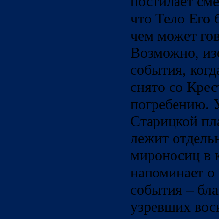
постилает см
что Тело Его 
чем может гов
Возможно, из
события, когд
снято со Крес
погребению. 
Старицкой пл
лежит отдельн
мироносиц в 
напоминает о
события – бла
узревших вос