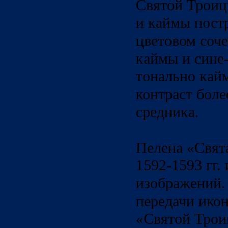
Святой Троиц
и каймы пост
цветовом соч
каймы и сине-
тонально кайм
контраст боле
средника.
Пелена «Свят
1592-1593 гг.
изображений.
передачи ико
«Святой Трои