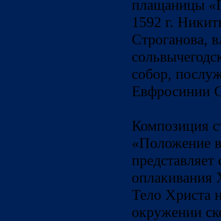
плащаницы «П
1592 г. Никит
Строганова, 
сольвычегодс
собор, послу
Евфросинии С
Композиция с
«Положение во
представляет
оплакивания Х
Тело Христа н
окружении ск