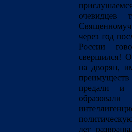
прислушаем
очевидцев т
Священномуч
через год по
России гов
свершился! О
на дворян, и
преимуществ 
предали и 
образов
интеллигенц
политическую
лет развраща