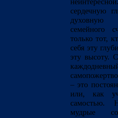
неинтере
сердечную г
духовную 
семейного с
только тот, к
себя эту глуб
эту высоту. 
каждодн
самопожертв
– это постоя
или, как у
самостью. 
мудрые со