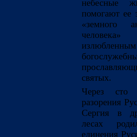
небесные ж
помогают ее 
«земного а
человека»
излюблен
богослу
прославляющ
святых.
Через сто 
разорения Рус
Сергия в др
лесах роди
единения Рус