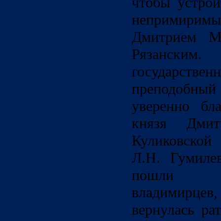
чтобы устро
непримиримы
Дмитрием М
Рязанским
государств
преподобн
уверенно бла
князя Дми
Куликовской
Л.Н. Гумиле
пошли р
владимирце
вернулась ра