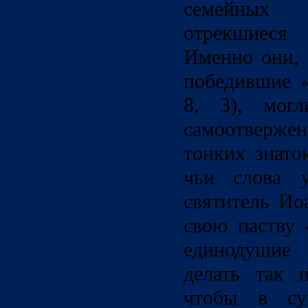
семейных 
отрекшиес
Именно они, 
победившие «
8, 3), могл
самоотверже
тонких знато
чьи слова у
святитель Ио
свою паству
единодушие
делать так 
чтобы в суп