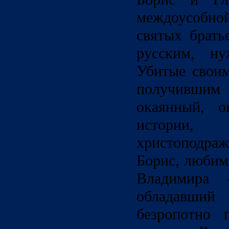
междоусобно
святых брать
русским, ну
Убитые своим
получившим 
окаянный, о
истории
христоподра
Борис, любиме
Владимира 
обладавший
безропотно 