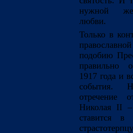
святость. И 
нужной жер
любви.
Только в кон
православно
подобию Пре
правильно о
1917 года и 
события. 
отречение о
Николая II 
ставится в 
страсто