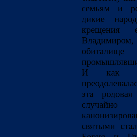
семьям и ро
дикие наро
крещения 
Владимиром,
обиталище 
промышлявших
И как т
преодолевал
эта родовая
случай
канонизир
святыми стал
Борис и Гл