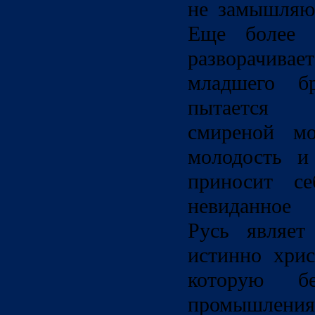
не замышляю 
Еще более т
разворачивае
младшего бр
пытается 
смиреной мо
молодость и
приносит се
невиданное 
Русь являет
истинно хрис
которую б
промышлени