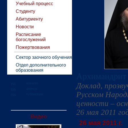
Учебный процесс
Студенту
Абитуриенту
Новости
Расписание
богослужений
Пожертвования
Сектор заочного обучения
Отдел дополнительного
образования
Архимандрит 
новости
Доклад, прозв
анонсы
Русском Народ
публикации
ценности – ос
26 мая 2011 го
Видео
26 мая 2011 г.