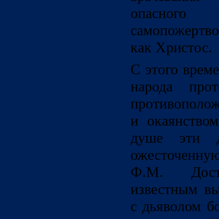
опасного
самопожертво
как Христос.
С этого врем
народа про
противополо
и окаянство
душе эти д
ожесточенн
Ф.М. Дост
известным вы
с дьяволом б