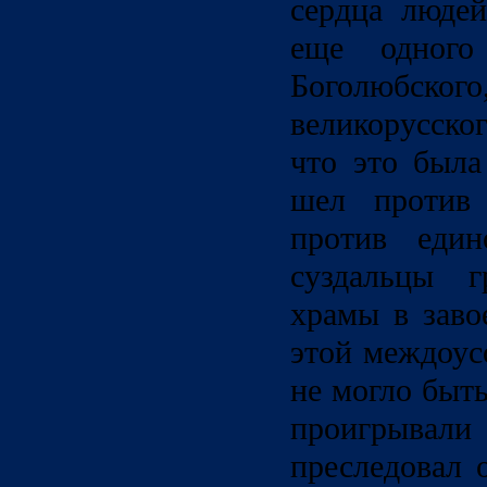
сердца люде
еще одного
Боголюб
великорусск
что это была
шел против 
против един
суздальцы г
храмы в заво
этой междоус
не могло быть
проигрывали
преследовал 