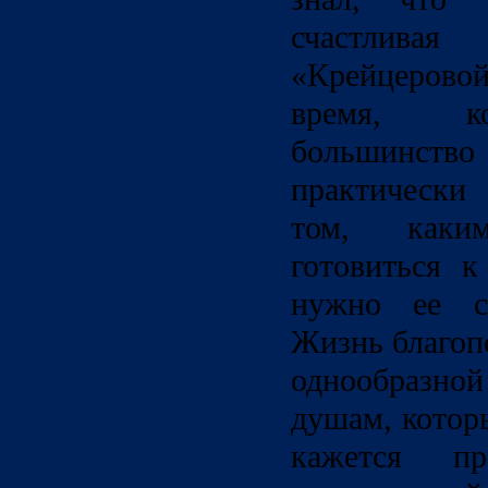
счастлив
«Крейцерово
время, ко
большинство 
практически
том, каки
готовиться к
нужно ее ст
Жизнь благоп
однообразно
душам, котор
кажется п