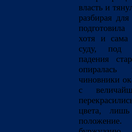
власть и тяну
разбирая для
подготовила
хотя и сама
суду, под 
падения ста
опиралась
чиновники ок
с величай
перекрасили
цвета, лишь
положение.
буржуазию 