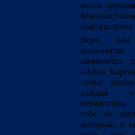
малая церков
благосостоя
благополучие 
Всем нам 
знаменита
начинается 
«Анна Карени
семьи похож
каждая не
несчастлива
себе не согл
который, к н
знал, что т