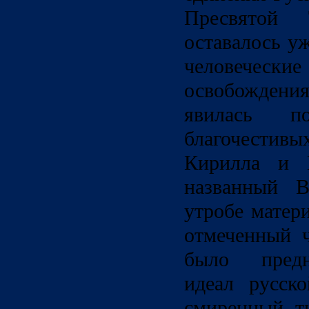
Пресвятой
оставалось у
человеч
освобождени
явилась 
благочестив
Кирилла и 
названный В
утробе матер
отмеченный 
было предн
идеал русско
смиренный, т