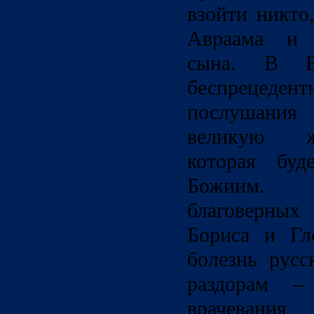
взойти никто
Авраама и е
сына. В В
беспреце
послушания 
великую ж
которая буд
Божиим.
благоверных 
Бориса и Гл
болезнь русс
раздорам –
врачевания