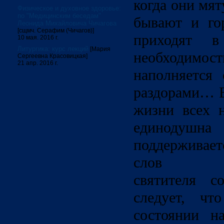
когда они мят
Физическое и духовное здоровье:
по "Медицинским беседам"
бывают и гор
Леонида Михайловича Чичагова
[сщмч. Серафим (Чичагов)]
приходят 
10 мая. 2016 г.
Литургика: курс лекций
[Мария
необходимос
Сергеевна Красовицкая]
21 апр. 2016 г.
наполняется
раздорами… В
жизни всех 
единодушн
поддерживаетс
слов Конс
святителя с
следует, чт
состоянии н