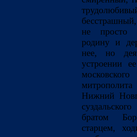
трудолюби
бесстрашный
не просто 
родину и де
нее, но дея
устроении е
московског
митрополит
Нижний Новг
суздальского
братом Бо
старцем, хо