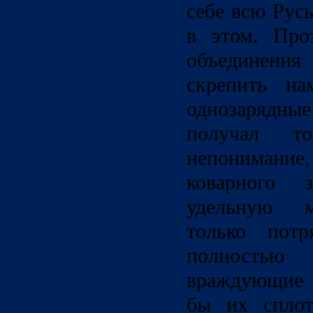
себе всю Рус
в этом. Про
объединения 
скрепить на
однозарядны
получал т
непонимание
коварного з
удельную м
только потр
полность
враждующие 
бы их сплот