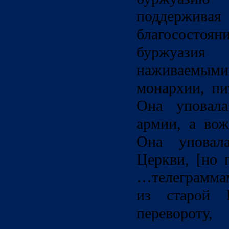
поддержи
благососто
буржуазия
наживаемыми 
монархии, пи
Она уповал
армии, а во
Она уповала
Церкви, [но 
…телеграмма
из старой М
переворот