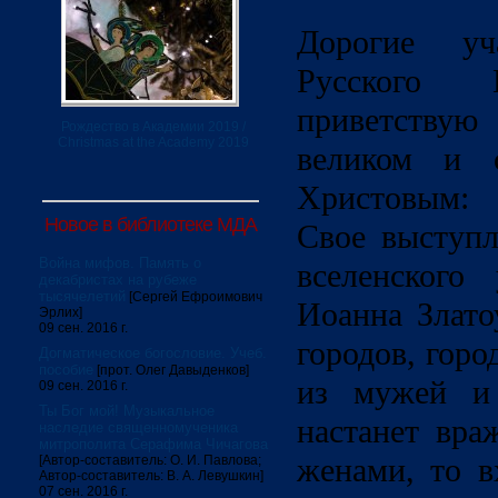
Дорогие уч
Русского 
приветствую
Рождество в Академии 2019 /
Christmas at the Academy 2019
великом и с
Христовым:
Новое в библиотеке МДА
Свое выступл
Война мифов. Память о
вселенского
декабристах на рубеже
тысячелетий
[Сергей Ефроимович
Иоанна Злато
Эрлих]
09 сен. 2016 г.
городов, гор
Догматическое богословие. Учеб.
пособие
[прот. Олег Давыденков]
из мужей и 
09 сен. 2016 г.
Ты Бог мой! Музыкальное
настанет вр
наследие священномученика
митрополита Серафима Чичагова
женами, то в
[Автор-составитель: О. И. Павлова;
Автор-составитель: В. А. Левушкин]
07 сен. 2016 г.