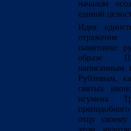
началом осо
единой целост
Идея единст
отражение 
памятнике р
образе Пр
написанным 
Рублевым, ка
святых икон
игумена Тр
преподобног
отцу своему
этом чудотв