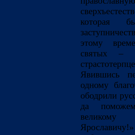
православную
сверхъест
которая б
заступничес
этому врем
святых – б
страстотерп
Явившись пе
одному благо
ободрили рус
да поможем
великому 
Ярославичу