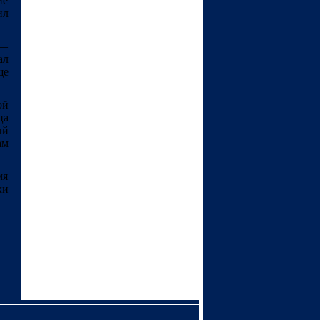
ие
ил
 —
ал
ще
ой
ца
ый
ам
мя
ки