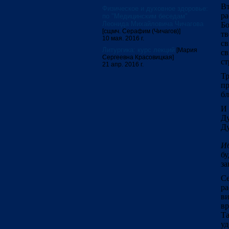
В
Физическое и духовное здоровье:
ра
по "Медицинским беседам"
Леонида Михайловича Чичагова
Б
[сщмч. Серафим (Чичагов)]
тв
10 мая. 2016 г.
св
Литургика: курс лекций
[Мария
св
Сергеевна Красовицкая]
ст
21 апр. 2016 г.
Тр
п
бл
И 
Ду
Ду
И
бу
за
Се
ра
ви
вр
Та
у