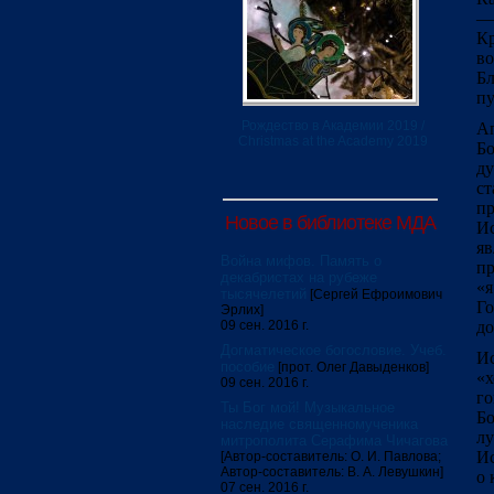
— 
К
во
Б
пу
Рождество в Академии 2019 /
Ап
Christmas at the Academy 2019
Бо
ду
с
пр
Новое в библиотеке МДА
Ис
я
Война мифов. Память о
пр
декабристах на рубеже
«я
тысячелетий
[Сергей Ефроимович
Го
Эрлих]
09 сен. 2016 г.
до
Догматическое богословие. Учеб.
Ис
пособие
[прот. Олег Давыденков]
«х
09 сен. 2016 г.
го
Ты Бог мой! Музыкальное
Б
наследие священномученика
л
митрополита Серафима Чичагова
Ис
[Автор-составитель: О. И. Павлова;
Автор-составитель: В. А. Левушкин]
о 
07 сен. 2016 г.