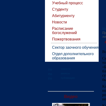
Учебный процесс
Студенту
Абитуриенту
Новости
Расписание
Ие
богослужений
Пр
ли
Пожертвования
2
Сектор заочного обучения
Во
Отдел дополнительного
образования
Се
то
«
новости
бл
анонсы
су
публикации
бы
Ка
по
р
Видео
не
Ка