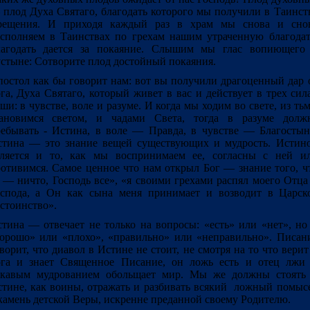
плод Духа Святаго, благодать которого мы получили в Таинст
рещения. И приходя каждый раз в храм мы снова и сно
сполняем в Таинствах по грехам нашим утраченную благодат
лагодать дается за покаяние. Слышим мы глас вопиющего
стыне: Сотворите плод достойный покаяния.
остол как бы говорит нам: вот вы получили драгоценный дар 
га, Духа Святаго, который живет в вас и действует в трех сил
ши: в чувстве, воле и разуме. И когда мы ходим во свете, из ть
тановимся светом, и чадами Света, тогда в разуме долж
ебывать - Истина, в воле — Правда, в чувстве — Благостын
тина — это знание вещей существующих и мудрость. Истин
вляется и то, как мы воспринимаем ее, согласны с ней и
отивимся. Самое ценное что нам открыл Бог — знание того, ч
 — ничто, Господь все», «я своими грехами распял моего Отца
спода, а Он как сына меня принимает и возводит в Царск
стоинство».
тина — отвечает не только на вопросы: «есть» или «нет», но
орошо» или «плохо», «правильно» или «неправильно». Писан
ворит, что диавол в Истине не стоит, не смотря на то что верит
ога и знает Священное Писание, он ложь есть и отец лжи
укавым мудрованием обольщает мир. Мы же должны стоять
тине, как воины, отражать и разбивать всякий ложный помыс
камень детской Веры, искренне преданной своему Родителю.