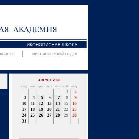
ИКОНОПИСНАЯ ШКОЛА
КАБИНЕТ
МИССИОНЕРСКИЙ ОТДЕЛ
АВГУСТ 2026
понд.
втор.
сред.
четв.
пятн.
субб.
воскр.
1
2
ечати
3
4
5
6
7
8
9
10
11
12
13
14
15
16
17
18
19
20
21
22
23
24
25
26
27
28
29
30
31