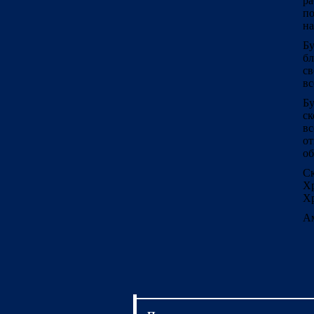
ра
по
на
Бу
бл
св
вс
Б
ск
в
о
об
Ск
Хр
Хр
А