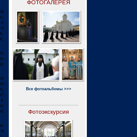
ФОТОГАЛЕРЕЯ
ов
ь,
 и
 и
е,
е,
но
ть
ди
ны
ть
ю,
Все фотоальбомы >>>
к?
 в
на
ас
Фотоэкскурсия
мы
ся
..