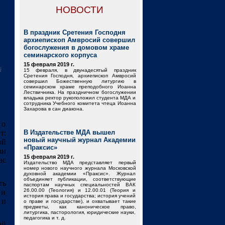
НОВОСТИ
В праздник Сретения Господня
архиепископ Амвросий совершил
богослужения в домовом храме
семинарского корпуса
15 февраля 2019 г.
й
15 февраля, в двунадесятый праздник
Сретения Господня, архиепископ Амвросий
совершил Божественную литургию в
семинарском храме преподобного Иоанна
Лествичника. На праздничном богослужении
владыка ректор рукоположил студента МДА и
сотрудника Учебного комитета чтеца Иоанна
Захарова в сан диакона.
 о
т:
В Издательстве МДА вышел
новый научный журнал Академии
ой
«Праксис»
ви
15 февраля 2019 г.
ас
Издательство МДА представляет первый
номер нового научного журнала Московской
духовной академии «Праксис». Журнал
объединяет публикации, соответствующие
ть
паспортам научных специальностей ВАК
26.00.00 (Теология) и 12.00.01 (Теория и
 и
история права и государства; история учений
 и
о праве и государстве), и охватывает такие
предметы, как каноническое право,
литургика, пасторология, юридические науки,
педагогика и т. д.
ый