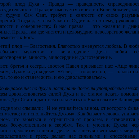
торой плод Духа - Правда — праведность, справедливост
ссудительность. Правдой именуется свойство Воли Божией, ког
ог будучи Сам Свят, требует и святости от своих разумн
орений. Тогда дает нам Закон и Судит нас по нему, руководит
ятости и совершенству. В нас правда — это желания и деян
ятые. Правда там где чистота и целомудрие, невозвратное желан
ремиться к Богу.
етий плод — Благостыня. Благостью именуется любовь. В люб
ребывает мужество и великодушие. Дела любви ес
аготворение, милость, милосердие и долготерпение.
вот, братья и сестры, апостол Павел призывает нас: «
Аще жив
хом, Духом и да ходим».
«Если, — говорит он, — такова си
ха, то ею и станем жить, и ею довольствоваться».
бо выражение:
по духу и поступать должны
употреблено вмест
дем довольствоваться силой Духа и не станем искать помощи
кона. Дух Святой дает нам силы жить по Евангельским Заповедя
годня мы слышали: «И не упивайтесь вином, от которого быва
спутство; но исполняйтесь Духом». Как бывает человек упивает
ном, что забыться и отрешиться от проблем, и становится 
емя бесчувственным к скорбям. Так и упоение Духом, чер
инства, молитву и пение, делает нас нечувственными к мирск
довольствиям и греху, делает нас сильными и способными