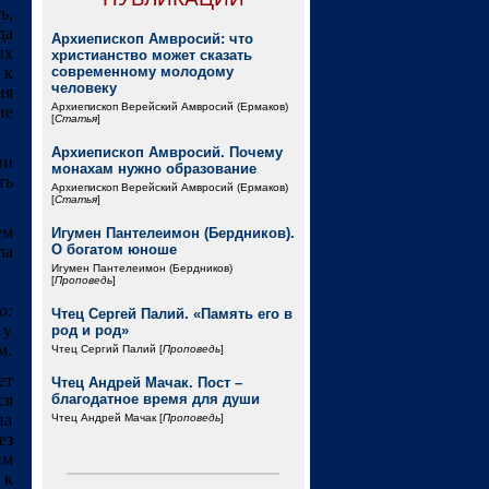
ь,
да
Архиепископ Амвросий: что
ых
христианство может сказать
 к
современному молодому
человеку
ия
Архиепископ Верейский Амвросий (Ермаков)
ие
[
Статья
]
Архиепископ Амвросий. Почему
ви
монахам нужно образование
ть
Архиепископ Верейский Амвросий (Ермаков)
[
Статья
]
ем
Игумен Пантелеимон (Бердников).
О богатом юноше
ла
Игумен Пантелеимон (Бердников)
[
Проповедь
]
о:
Чтец Сергей Палий. «Память его в
 у
род и род»
м.
Чтец Сергий Палий [
Проповедь
]
ет
Чтец Андрей Мачак. Пост –
ся
благодатное время для души
на
Чтец Андрей Мачак [
Проповедь
]
ез
им
 к