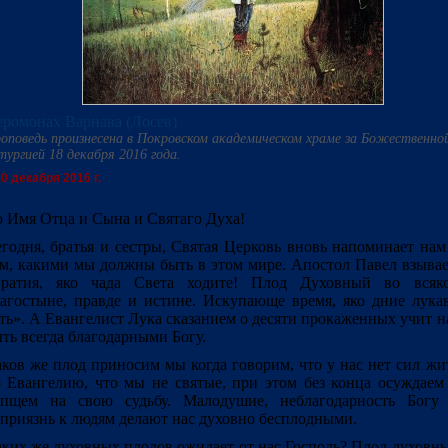
ромонах Варнава (Лосев)
оповедь произнесена в Покровском академическом храме за Божественно
тургией 18 декабря 2016 года.
0 декабря 2016 г.
 Имя Отца и Сына и Святаго Духа!
годня, братья и сестры, Святая Церковь вновь напоминает нам
м, какими мы должны быть в этом мире. Апостол Павел взывае
Братия, яко чада Света ходите! Плод Духовный во всяк
агостыне, правде и истине. Искупающе время, яко дние лука
ть». А Евангелист Лука сказанием о десяти прокаженных учит н
ть всегда благодарными Богу.
ков же плод приносим мы когда говорим, что у нас нет сил жи
 Евангелию, что мы не святые, при этом без конца осуждаем
опщем на свою судьбу. Малодушие, неблагодарность Богу
приязнь к людям делают нас духовно бесплодными.
ких же духовных плодов ожидает от нас Господь? Плод духовн