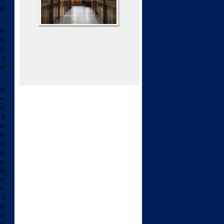
да
во
ик
их
 и
ви
не
».
а,
 в
но
во
ия
ты
м.
ан
ет
».
 и
ве
ет