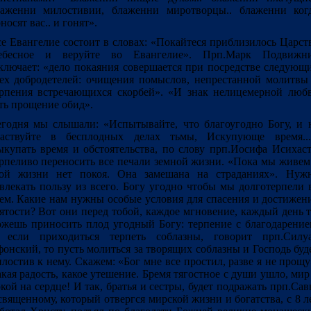
лаженни милостивии, блаженни миротворцы.. блаженни ког
носят вас.. и гонят».
е Евангелие состоит в словах: «Покайтеся приблизилось Царст
ебесное и веруйте во Евангелие». Прп.Марк Подвижн
ключает: «дело покаяния совершается при посредстве следующ
ех добродетелей: очищения помыслов, непрестанной молитвы
рпения встречающихся скорбей». «И знак нелицемерной люб
ть прощение обид».
годня мы слышали: «Испытывайте, что благоугодно Богу, и 
частвуйте в бесплодных делах тьмы, Искупующе время...
купать время и обстоятельства, по слову прп.Иосифа Исихаст
рпеливо переносить все печали земной жизни. «Пока мы живем
той жизни нет покоя. Она замешана на страданиях». Нуж
влекать пользу из всего. Богу угодно чтобы мы долготерпели 
ем. Какие нам нужны особые условия для спасения и достижен
ятости? Вот они перед тобой, каждое мгновение, каждый день 
жешь приносить плод угодный Богу: терпение с благодарение
 если приходиться терпеть соблазны, говорит прп.Силу
онский, то пусть молиться за творящих соблазны и Господь буд
лостив к нему. Скажем: «Бог мне все простил, разве я не прощу
кая радость, какое утешение. Бремя тягостное с души ушло, мир
кой на сердце! И так, братья и сестры, будет подражать прп.Сав
вященному, который отвергся мирской жизни и богатства, с 8 л