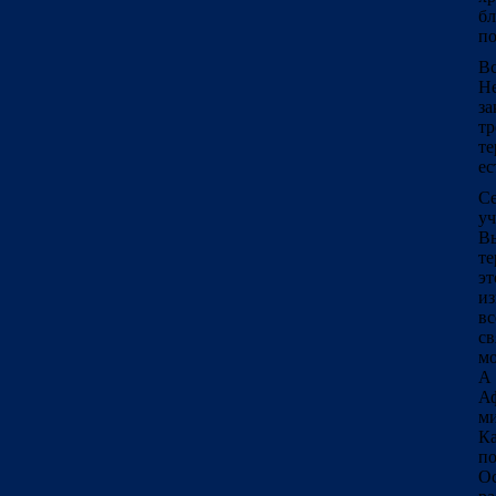
б
по
Вс
Н
за
тр
те
ес
Се
у
Вы
те
э
из
вс
св
мо
А
Аф
ми
Ка
по
Ос