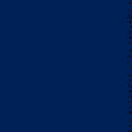
ис
Пр
Ду
пр
ло
р
по
зл
«Б
як
к 
ег
Не
де
Х
не
Н
зл
св
иж
Пл
п
х