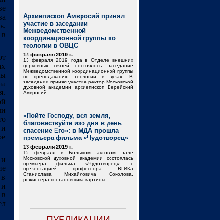
ве
Архиепископ Амвросий принял
ва
участие в заседании
ь.
Межведомственной
 в
координационной группы по
теологии в ОВЦС
14 февраля 2019 г.
от
13 февраля 2019 года в Отделе внешних
ах
церковных связей состоялось заседание
Межведомственной координационной группы
мы
по преподаванию теологии в вузах. В
заседании принял участие ректор Московской
на
духовной академии архиепископ Верейский
я.
Амвросий.
ой
ли
«Пойте Господу, вся земля,
то
благовествуйте изо дня в день
 и
спасение Его»: в МДА прошла
ое
премьера фильма «Чудотворец»
13 февраля 2019 г.
12 февраля в Большом актовом зале
 и
Московской духовной академии состоялась
премьера фильма «Чудотворец» с
ие
презентацией профессора ВГИКа
Станислава Михайловича Соколова,
 в
режиссера-постановщика картины.
 и
 в
ел
ПУБЛИКАЦИИ