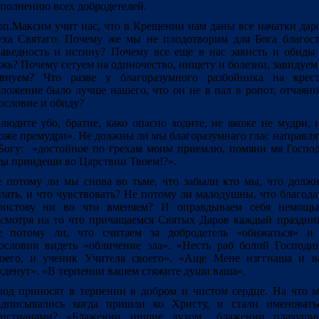
полнению всех добродетелей.
п.Максим учит нас, что в Крещении нам даны все начатки дар
ха Святаго. Почему же мы не плодотворим для Бога благост
аведность и истину? Почему все еще в нас зависть и обиды
жь? Почему сетуем на одиночество, нищету и болезни, завидуем
евнуем? Что разве у благоразумного разбойника на крест
ложение было лучше нашего, что он не в пал в ропот, отчаяни
ословие и обиду?
людите убо, братие, како опасно ходите, не якоже не мудри, 
оже премудри». Не должны ли мы благоразумнаго глас направля
Богу: «достойное по грехам моим приемлю, помяни мя Госпо
да приидеши во Царствии Твоем!?».
 потому ли мы снова во тьме, что забыли кто мы, что долж
лать, и что чувствовать? Не потому ли малодушны, что благода
ристову ни во что вменяем? И оправдываем себя немощь
смотря на то что причащаемся Святых Даров каждый праздни
е потому ли, что считаем за добродетель «обижаться» и
ословии видеть «обличение зла». «Несть раб болий Господи
оего, и ученик Учителя своего». «Аще Мене изггнаша и в
денут». «В терпении вашем стяжите души ваша».
од приносят в терпении в добром и чистом сердце. На что 
одписывались когда пришли ко Христу, и стали именовать
ристианами? «Блаженни нищие духом.. блаженни плачущие