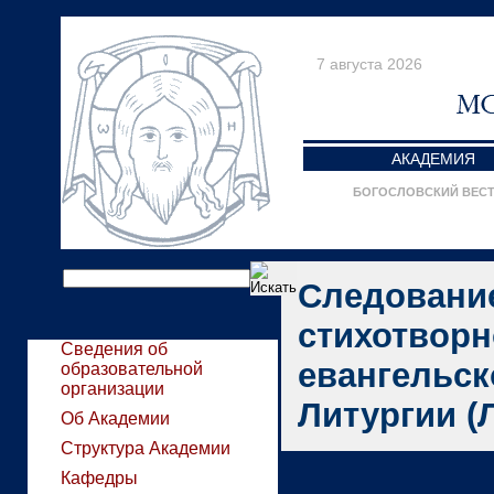
7 августа 2026
АКАДЕМИЯ
БОГОСЛОВСКИЙ ВЕС
Следование
стихотворн
Сведения об
евангельск
образовательной
организации
Литургии (Л
Об Академии
Структура Академии
Кафедры