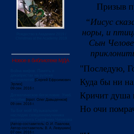
Призыв п
“Иисус сказ
норы, и птиц
Рождество в Академии 2019 /
Christmas at the Academy 2019
Сын Челове
приклонить 
Новое в библиотеке МДА
"Последую, Го
Война мифов. Память о
декабристах на рубеже
Куда бы ни на
тысячелетий
[Сергей Ефроимович
Эрлих]
09 сен. 2016 г.
Кричит душа в
Догматическое богословие. Учеб.
пособие
[прот. Олег Давыденков]
09 сен. 2016 г.
Но очи помра
Ты Бог мой! Музыкальное
наследие священномученика
митрополита Серафима Чичагова
[Автор-составитель: О. И. Павлова;
Автор-составитель: В. А. Левушкин]
07 сен. 2016 г.