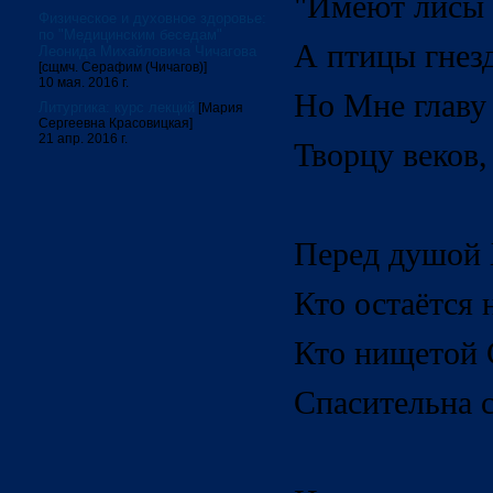
"Имеют лисы 
Физическое и духовное здоровье:
по "Медицинским беседам"
А птицы гнезд
Леонида Михайловича Чичагова
[сщмч. Серафим (Чичагов)]
10 мая. 2016 г.
Но Мне главу 
Литургика: курс лекций
[Мария
Сергеевна Красовицкая]
21 апр. 2016 г.
Творцу веков,
Перед душой 
Кто остаётся 
Кто нищетой 
Спасительна 