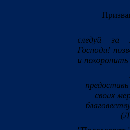
Призва
“А др
следуй за 
Господи! поз
и похоронить
Но Иису
предоставь
своих ме
благовеств
(Л