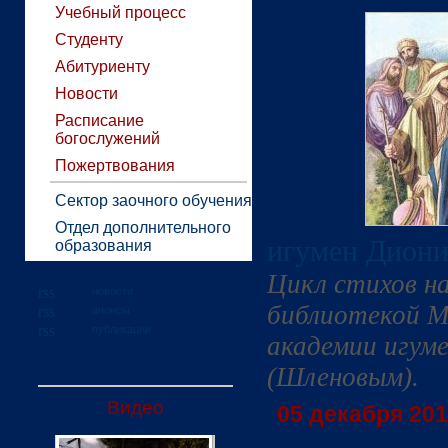
Учебный процесс
Студенту
Абитуриенту
Новости
Расписание
богослужений
Пожертвования
Сектор заочного обучения
Отдел дополнительного
игумен Диони
образования
Цикл стихов н
новости
библиотекой М
анонсы
публикации
академии игум
(Шленовым).
Видео
05 декабря 2016