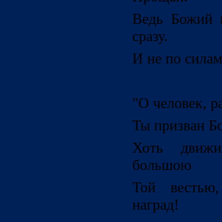
Ведь Божий 
сразу.
И не по сила
"О человек, 
Ты призван Бо
Хоть движи
большою
Той вестью
наград!