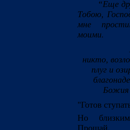
“Еще дру
Тобою, Госпо
мне прост
моими.
Но Иису
никто, возл
плуг и оз
благонад
Божия”.
"Готов ступат
Но близким
Прощай.