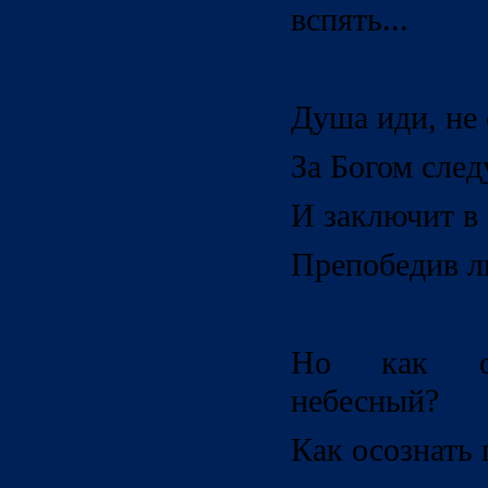
вспять...
Душа иди, не 
За Богом след
И заключит в 
Препобедив л
Но как ос
небесный?
Как осознать