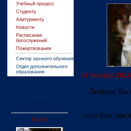
Учебный процесс
Студенту
Абитуриенту
Новости
Расписание
богослужений
Пожертвования
Сектор заочного обучения
Отдел дополнительного
образования
07 января 2016 
новости
Любовь Бож
анонсы
публикации
что Бог пос
Видео