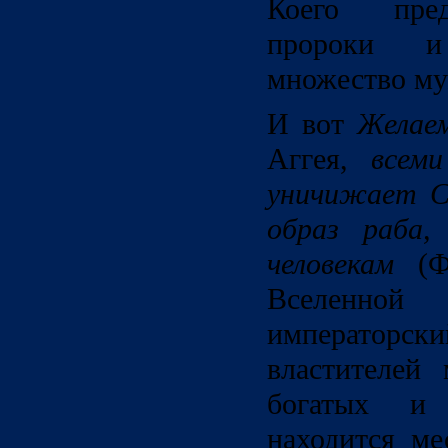
Коего пред
пророки и
множество му
И вот
Желае
Аггея,
всем
уничижает С
образ раба,
человекам
(Фл
Вселенной
императорск
властителей 
богатых и
находится ме