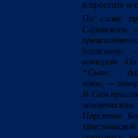
в простоте и 
По слову пр
Саровского,
«
преисполненн
ближнему, 
котором Он
“Сыне, д
твое, — гово
Я Сам прилож
человеческ
Царствие Б
христианско
гнушается н