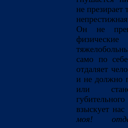
не презирает т
непрестижная
Он не прен
физически
тяжелобольн
само по себ
отдаляет чело
и не должно 
или стано
губительного
взыскует нас
моя! от