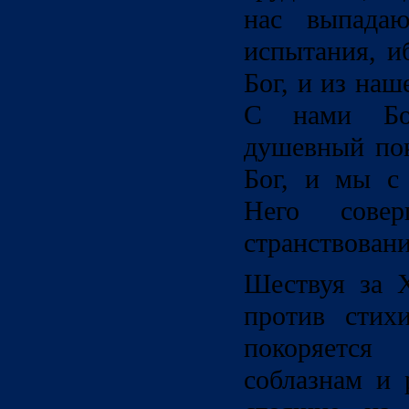
нас выпада
испытания, и
Бог, и из наш
С нами Бо
душевный пок
Бог, и мы с
Него сове
странствовани
Шествуя за Х
против стих
покоряетс
соблазнам и 