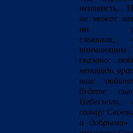
ненависть. 
не может не
ни да
слышали
, —
внимающим 
сказано: лю
ненавидь вра
вам: любит
будете сы
Небесного,
солнцу Своем
и добрыми
» 
эти слова Спа