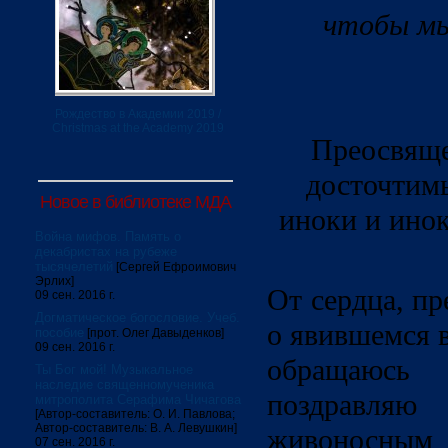
чтобы мы
Рождество в Академии 2019 /
Christmas at the Academy 2019
Преосвяще
досточтим
Новое в библиотеке МДА
иноки и инок
Война мифов. Память о
декабристах на рубеже
тысячелетий
[Сергей Ефроимович
Эрлих]
От сердца, п
09 сен. 2016 г.
Догматическое богословие. Учеб.
о явившемся 
пособие
[прот. Олег Давыденков]
09 сен. 2016 г.
обращаюс
Ты Бог мой! Музыкальное
наследие священномученика
поздравл
митрополита Серафима Чичагова
[Автор-составитель: О. И. Павлова;
Автор-составитель: В. А. Левушкин]
живоносным 
07 сен. 2016 г.