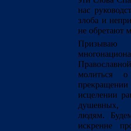
нас руководс
злоба и непр
не обретают м
Призыв
многонаци
Православ
молиться о
прекращении 
исцелении ра
душевных, 
людям. Буде
искренне пр