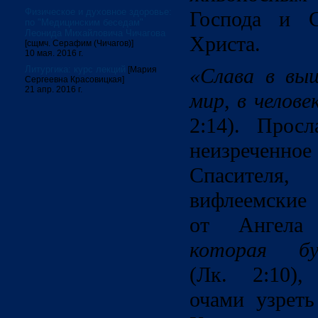
Физическое и духовное здоровье:
Господа и С
по "Медицинским беседам"
Леонида Михайловича Чичагова
Христа.
[сщмч. Серафим (Чичагов)]
10 мая. 2016 г.
Литургика: курс лекций
«Слава в выш
[Мария
Сергеевна Красовицкая]
21 апр. 2016 г.
мир, в челове
2:14). Прос
неизреченно
Спасителя
вифлеемские
от Ангел
которая б
(Лк. 2:10)
очами узрет