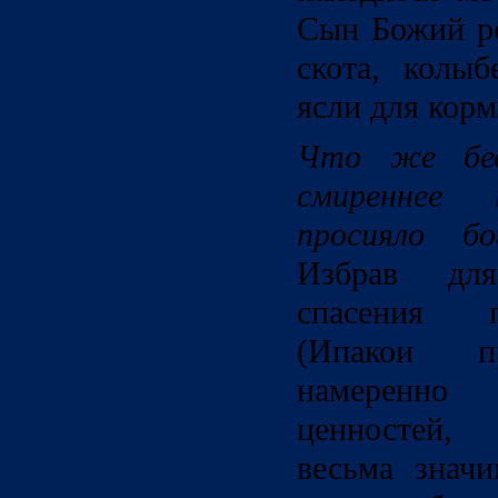
Сын Божий ро
скота, колы
ясли для кор
Что же бе
смиреннее
просияло б
Избрав дл
спасения 
(Ипакои пр
намеренно
ценностей,
весьма знач