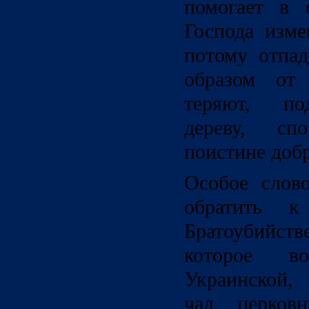
помогает в 
Господа изм
потому отпа
образом от 
теряют, по
дереву, спо
поистине доб
Особое слов
обратить к
Братоубийств
которое в
Украинской,
чад церков