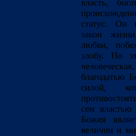
власть, бога
происхожд
статус. Он 
закон жизни
любви, побе
злобу. По э
человеческ
благодатью Б
силой, к
противостоя
сем властью
Божия являе
величии и ми