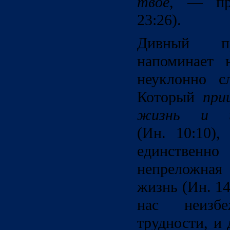
твое
, — пр
23:26).
Дивный пр
напоминает 
неуклонно с
Который
приш
жизнь и и
(Ин. 10:10)
единствен
непреложная
жизнь (Ин. 14
нас неизбе
трудности, и 