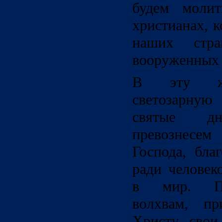
будем моли
христианах, 
наших стр
вооруженных 
В эту же
светозарную
святые д
превознесем
Господа, бла
ради человек
в мир. По
волхвам, пр
Христу свои