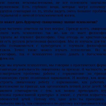
ыли такими легкомысленными, не все психологи занимали
культизмом. Есть глубокие вещи, которые могут натолкну
удентов семинарии на то, чтобы видеть очень большие пробле
социальной и личной психологической жизни.
о может дать будущему священнику знание психологии?
уже частично ответила на этот вопрос. Прежде всего, священн
олжен знать психологию так же, как он знает философи
уденты же изучают философию. Она отнюдь не христианска
тя есть русская религиозная философия. Мы ее изучаем для тог
тобы познакомиться с культурным и научным философск
агажом. Точно также можно изучать психологию. Но к
илософию, так и психологию нужно давать в богословск
флексии.
гда мы изучаем психологию, мы говорим о практических форм
ганизации деятельности священника на приходе. В частности, 
ассматриваем проблемы работы с наркоманами на приход
ганизацию групп анонимных наркоманов. И вообще, как мож
остроить священнику работу с наркоманами, как работать
коголиками на приходе, как организовать летний досуг детей. 
накомим семинаристов с тем, как можно преподавать ку
сновы православной культуры» в школе, с учетом возрастн
собенностей детей. Потому что, одно дело ты приходишь
чальную школу, там совершенно по-другому воспринимается ку