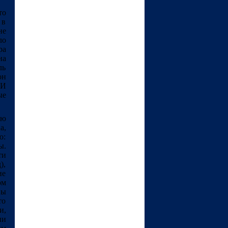
то
 в
не
ло
ра
на
ль
он
 И
ые
ию
а,
ю:
ы.
ти
),
ие
ом
вы
то
и,
ни