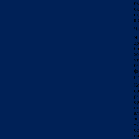
б
ок
ст
в 
Чт
Я 
д
Ст
хо
ч
б
ф
ре
Ко
ор
р
ор
п
ал
з
«О
о
на