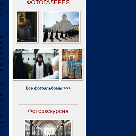
ФОТОГАЛЕРЕЯ
сь
ть
мы
ик
ю.
я,
о,
им
ак
ой
ах
Все фотоальбомы >>>
мы
е,
но
 с
Фотоэкскурсия
Мы
рс
ых
 в
рс