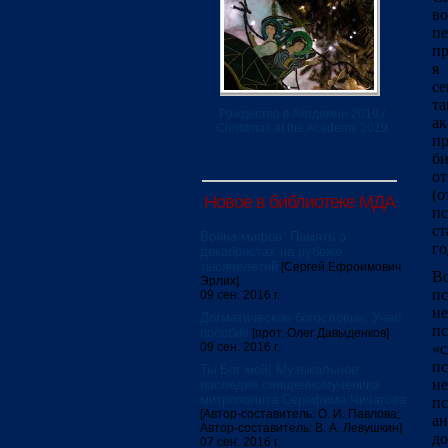
во
п
пр
я 
се
та
Рождество в Академии 2019 /
ак
Christmas at the Academy 2019
пр
би
от
(
Новое в библиотеке МДА
пс
ст
Война мифов. Память о
го
декабристах на рубеже
тысячелетий
[Сергей Ефроимович
Во
Эрлих]
п
09 сен. 2016 г.
не
Догматическое богословие. Учеб.
пс
пособие
[прот. Олег Давыденков]
09 сен. 2016 г.
«
пс
Ты Бог мой! Музыкальное
н
наследие священномученика
митрополита Серафима Чичагова
п
[Автор-составитель: О. И. Павлова;
ан
Автор-составитель: В. А. Левушкин]
до
07 сен. 2016 г.