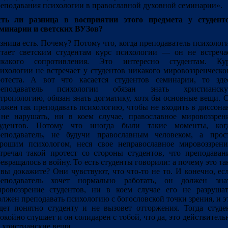
еподавания психологии в православной духовной семинарии».
сть ли разница в восприятии этого предмета у студент
минарии и светских ВУЗов?
зница есть. Почему? Потому что, когда преподаватель психолог
тает светским студентам курс психологии — он не встреча
икакого сопротивления. Это интересно студентам. Ку
ихологии не встречает у студентов никакого мировоззренческо
отеста. А вот что касается студентов семинарии, то зде
реподаватель психологии обязан знать христианск
тропологию, обязан знать догматику, хотя бы основные вещи. 
лжен так преподавать психологию, чтобы не входить в диссона
не нарушать, ни в коем случае, православное мировоззрен
тудентов. Потому что иногда были такие моменты, ког
реподаватель, не будучи православным человеком, а прос
рошим психологом, неся свое неправославное мировоззрени
тречал такой протест со стороны студентов, что преподаван
евращалось в войну. То есть студенты говорили: а почему это та
вы докажите? Они чувствуют, что что-то не то. И конечно, ес
реподаватель хочет нормально работать, он должен зна
ровоззрение студентов, ни в коем случае его не разрушат
лжен преподавать психологию с богословской точки зрения, и э
дет понятно студенту и не вызовет отторжения. Тогда студе
окойно слушает и он солидарен с тобой, что да, это действитель
 христианские вещи.