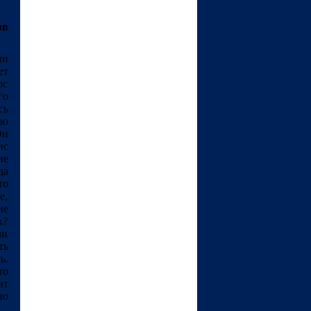
ов
ии
ет
рс
го
сь
ую
Он
нс
ие
да
то
е,
ие
к?
ли
ть
ь.
то
нт
но