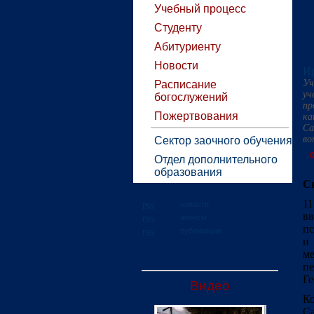
Учебный процесс
Студенту
Абитуриенту
Новости
Ир
Уч
Расписание
уч
богослужений
пр
Пожертвования
ка
Са
во
Сектор заочного обучения
0
Отдел дополнительного
образования
Ск
11
новости
в
анонсы
пс
публикации
и 
м
п
Ге
Видео
Ко
С