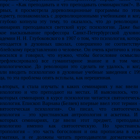
прос – «Как преподавать и что преподавать семинаристам?». В
ервых, я просмотрела дореволюционные программы по это
едмету, познакомилась с дореволюционными учебниками и ког
глубоко копнула эту тему, то оказалось, что до революции
минариях преподавался светский курс психологии. Даже бы
кое высказывание профессора Санкт-Петербургской духовн
адемии Н. Н. Глубоковского в 1907 о том, что психология, котор
еподается в духовных школах, совершенно не соответству
блейскому представлению о человеке. Он очень критично к это
носился и говорил, что нужно, чтобы богословие осмысли
отрефлексировало) все гуманитарное знание и в том чис
ихологическое. До революции это сделать не удалось, и ког
али вводить психологию в духовные учебные заведения с 19
да, то эта проблема опять всплыла, как нерешенная.
-вторых, я стала изучать: в каких семинариях у нас ввели
сихологию и что преподают на местах. И выяснилось, что
которых семинариях в курсе психологии читается святоотеческ
ихология. Епископ Варнава (Беляев) впервые ввел этот термин
святоотеческая психология». Он писал, что святоотеческ
ихология – это христианская антропология и аскетика. И
екоторых семинариях, где ввели этот предмет, преподава
сихологию именно как святоотеческую. Но христианск
тропология – это часть богословия и она прописана в кур
гматики, и ее должны читать преподаватели догматическо