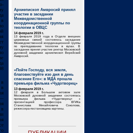
о-
му
Архиепископ Амвросий принял
участие в заседании
да
Межведомственной
 в
координационной группы по
ло
теологии в ОВЦС
ой
14 февраля 2019 г.
ая
13 февраля 2019 года в Отделе внешних
церковных связей состоялось заседание
ет
Межведомственной координационной группы
му
по преподаванию теологии в вузах. В
заседании принял участие ректор Московской
ло
духовной академии архиепископ Верейский
Амвросий.
ле
да
98
«Пойте Господу, вся земля,
благовествуйте изо дня в день
спасение Его»: в МДА прошла
 в
премьера фильма «Чудотворец»
 в
13 февраля 2019 г.
ая
12 февраля в Большом актовом зале
Московской духовной академии состоялась
 —
премьера фильма «Чудотворец» с
презентацией профессора ВГИКа
ая
Станислава Михайловича Соколова,
 в
режиссера-постановщика картины.
ли
ая
се
го
ПУБЛИКАЦИИ