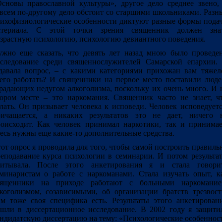
сновы православной культуры», другое дело среднее звено,
всем по-другому дело обстоит со старшими школьниками. Разн
ихофизиологические особенности диктуют разные формы пода
атериала. С этой точки зрения священник должен зна
зрастную психологию, психологию девиантного поведения.
жно еще сказать, что девять лет назад мною было проведе
следование среди священнослужителей Самарской епархии.
давала вопрос, – с какими категориями прихожан вам тяжел
его работать? И священники на первое место поставили люде
радающих недугом алкоголизма, поскольку их очень много. И 
ором месте – это наркомания. Священник часто не знает, ч
лать. Он призывает человека к исповеди. Человек исповедуетс
ричащается, а никаких результатов это не дает, ничего 
оисходит. Как человек принимал наркотики, так и принимае
есь нужны еще какие-то дополнительные средства.
от опрос я проводила для того, чтобы самой построить правиль
еподавание курса психологии в семинарии. И потом результа
читывала. После этого анкетирования я и стала говори
минаристам о работе с наркоманами. Стала изучать опыт, к
вященники на приходе работают с больными наркомание
коголизмом, созависимыми, об организации братств трезвост
м тоже своя специфика есть. Результаты этого анкетирован
шли в диссертационное исследование. В 2002 году я защити
ндидатскую диссертацию на тему: «Психологические особеннос