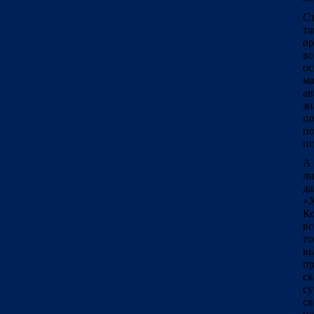
Ст
та
ор
вс
ос
м
ав
зн
по
по
пс
А 
ли
да
«Х
Ко
вс
то
вы
пр
ск
с
св