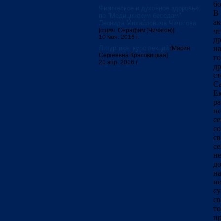
бо
Физическое и духовное здоровье:
В 
по "Медицинским беседам"
ак
Леонида Михайловича Чичагова
[сщмч. Серафим (Чичагов)]
чт
10 мая. 2016 г.
др
Литургика: курс лекций
н
[Мария
Сергеевна Красовицкая]
го
21 апр. 2016 г.
др
ст
Са
Е
р
пс
с
со
с
се
не
до
на
по
су
св
то
пр