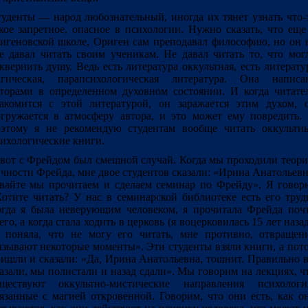
уденты — народ любознательный, иногда их тянет узнать что-
кое запретное, опасное в психологии. Нужно сказать, что еще
игеновской школе, Ориген сам преподавал философию, но он 
е давал читать своим ученикам. Не давал читать то, что мог
квернить душу. Ведь есть литература оккультная, есть литерату
агическая, парапсихологическая литература. Она написа
торами в определенном духовном состоянии. И когда читате
акомится с этой литературой, он заражается этим духом, 
гружается в атмосферу автора, и это может ему повредить.
этому я не рекомендую студентам вообще читать оккультн
ихологические книги.
вот с Фрейдом был смешной случай. Когда мы проходили теор
чности Фрейда, мне двое студентов сказали: «Ирина Анатольевн
вайте мы прочитаем и сделаем семинар по Фрейду». Я говор
отите читать? У нас в семинарской библиотеке есть его труд
гда я была неверующим человеком, я прочитала Фрейда поч
его, а когда стала ходить в церковь (я воцерковилась 15 лет назад
 поняла, что не могу его читать, мне противно, отвращен
зывают некоторые моменты». Эти студенты взяли книги, а пот
ишли и сказали: «Да, Ирина Анатольевна, тошнит. Правильно 
азали, мы полистали и назад сдали». Мы говорим на лекциях, ч
уществуют оккультно-мистические направления психологи
язанные с магией откровенной. Говорим, что они есть, как о