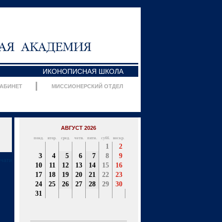
ИКОНОПИСНАЯ ШКОЛА
КАБИНЕТ
МИССИОНЕРСКИЙ ОТДЕЛ
АВГУСТ 2026
понд.
втор.
сред.
четв.
пятн.
субб.
воскр.
1
2
3
4
5
6
7
8
9
ечати
10
11
12
13
14
15
16
17
18
19
20
21
22
23
24
25
26
27
28
29
30
31