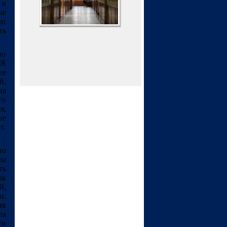
 и
ые
чи
ть
но
 Я
ее
й,
на
то
я,
не
т.
но
ты
ть
ак
й,
и.
ия
ла
ти