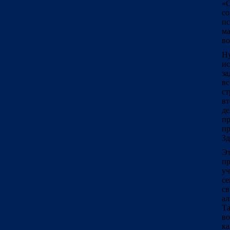
«О
со
пс
м
во
Ну
ис
за
вс
ст
вт
де
п
пр
Зд
Эт
пр
у
се
с
ал
Та
во
ка