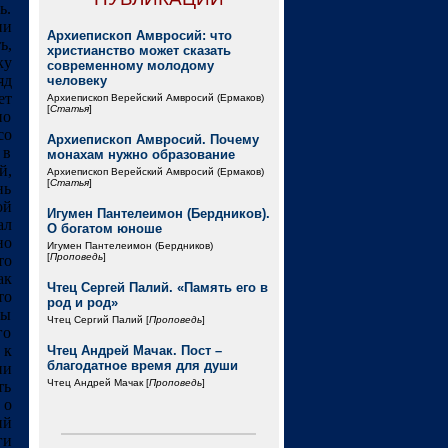
ь.
ии
Архиепископ Амвросий: что
ь,
христианство может сказать
ку
современному молодому
яд
человеку
ет
Архиепископ Верейский Амвросий (Ермаков)
[
Статья
]
но
со
Архиепископ Амвросий. Почему
 в
монахам нужно образование
й,
Архиепископ Верейский Амвросий (Ермаков)
[
Статья
]
нь
ой
Игумен Пантелеимон (Бердников).
ал
О богатом юноше
но
Игумен Пантелеимон (Бердников)
[
Проповедь
]
то
ак
Чтец Сергей Палий. «Память его в
то
род и род»
ты
Чтец Сергий Палий [
Проповедь
]
го
 к
Чтец Андрей Мачак. Пост –
благодатное время для души
ни
Чтец Андрей Мачак [
Проповедь
]
ть
 о
ий
ги