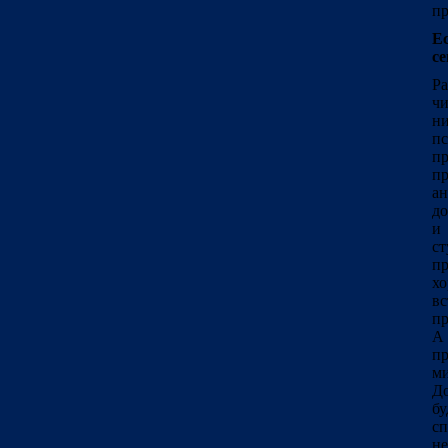
пр
Е
се
Ра
чи
н
пс
пр
п
ан
до
и 
с
п
хо
вс
пр
А 
п
ми
До
бу
сп
не