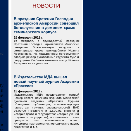
НОВОСТИ
В праздник Сретения Господня
архиепископ Амвросий совершил
богослужения в домовом храме
семинарского корпуса
15 февраля 2019 г.
15 февраля, в двунадесятый праздник
Сретения Господня, архиепископ Амвросий
совершил Божественную литургию в
семинарском храме преподобного Иоанна
на
Лествичника. На праздничном богослужении
владыка ректор рукоположил студента МДА и
сотрудника Учебного комитета чтеца Иоанна
Захарова в сан диакона.
В Издательстве МДА вышел
новый научный журнал Академии
ду
«Праксис»
 и
15 февраля 2019 г.
ий
Издательство МДА представляет первый
номер нового научного журнала Московской
я»
духовной академии «Праксис». Журнал
объединяет публикации, соответствующие
ой
паспортам научных специальностей ВАК
ен
26.00.00 (Теология) и 12.00.01 (Теория и
история права и государства; история учений
о праве и государстве), и охватывает такие
предметы, как каноническое право,
литургика, пасторология, юридические науки,
 в
педагогика и т. д.
ал