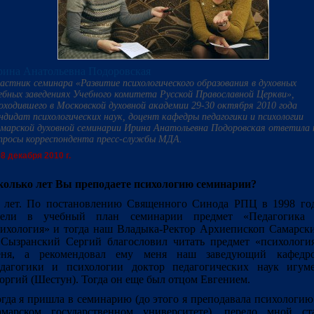
ина Анатольевна Подоровская
астник семинара «Развитие психологического образования в духовных
ебных заведениях Учебного комитета Русской Православной Церкви»,
оходившего в Московской духовной академии 29-30 октября 2010 года
ндидат психологических наук, доцент кафедры педагогики и психологии
марской духовной семинарии Ирина Анатольевна Подоровская ответила 
просы корреспондента пресс-службы МДА.
8 декабря 2010 г.
олько лет Вы преподаете психологию семинарии?
 лет. По постановлению Священного Синода РПЦ в 1998 го
вели в учебный план семинарии предмет «Педагогика
ихология» и тогда наш Владыка-Ректор Архиепископ Самарск
Сызранский Сергий благословил читать предмет «психологи
еня, а рекомендовал ему меня наш заведующий кафедр
едагогики и психологии доктор педагогических наук игум
оргий (Шестун). Тогда он еще был отцом Евгением.
гда я пришла в семинарию (до этого я преподавала психологию
амарском государственном университете), передо мной ст