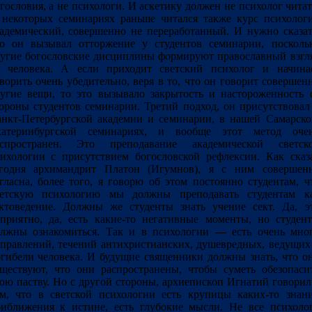
гословия, а не психологи. И аскетику должен не психолог читат
некоторых семинариях раньше читался также курс психолог
адемический, совершенно не переработанный. И нужно сказат
о он вызывал отторжение у студентов семинарии, посколь
угие богословские дисциплины формируют православный взгл
а человека. А если приходит светский психолог и начина
ворить очень убедительно, веря в то, что он говорит совершен
угие вещи, то это вызывало закрытость и настороженность 
ороны студентов семинарии. Третий подход, он присутствовал
нкт-Петербургской академии и семинарии, в нашей Самарско
катеринбургской семинариях, и вообще этот метод оче
аспространен. Это преподавание академической светск
ихологии с присутствием богословской рефлексии. Как сказ
егодня архимандрит Платон (Игумнов), я с ним совершен
гласна, более того, я говорю об этом постоянно студентам, ч
ветскую психологию мы должны преподавать студентам к
ктоведение. Должны же студенты знать учение сект. Да, э
приятно, да, есть какие-то негативные моменты, но студен
лжны ознакомиться. Так и в психологии — есть очень мно
правлений, течений антихристианских, душевредных, ведущих
гибели человека. И будущие священники должны знать, что о
ществуют, что они распространены, чтобы суметь обезопаси
ою паству. Но с другой стороны, архиепископ Игнатий говорил
м, что в светской психологии есть крупицы каких-то знан
иближения к истине, есть глубокие мысли. Не все психоло