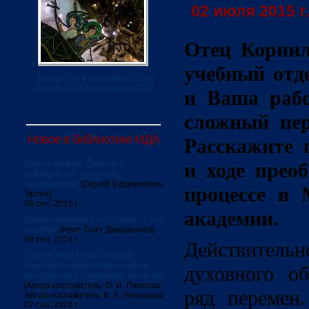
02 июля 2015 г.
Отец Корнил
учебный отд
Рождество в Академии 2019 /
Christmas at the Academy 2019
и Ваша рабо
сложный пер
Новое в библиотеке МДА
Расскажите 
Война мифов. Память о
и ходе прео
декабристах на рубеже
тысячелетий
[Сергей Ефроимович
процессе в 
Эрлих]
09 сен. 2016 г.
академии.
Догматическое богословие. Учеб.
пособие
[прот. Олег Давыденков]
09 сен. 2016 г.
Действительн
Ты Бог мой! Музыкальное
наследие священномученика
духовного об
митрополита Серафима Чичагова
[Автор-составитель: О. И. Павлова;
ряд перемен.
Автор-составитель: В. А. Левушкин]
07 сен. 2016 г.