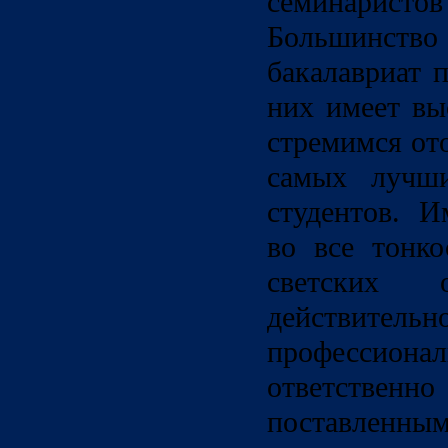
семинарист
Большинство
бакалавриат 
них имеет вы
стремимся от
самых лучши
студентов. И
во все тонко
светских о
действите
профессиона
ответств
поставленны