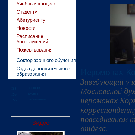
Учебный процесс
Студенту
Абитуриенту
Новости
Расписание
богослужений
Пожертвования
Сектор заочного обучения
Отдел дополнительного
Иеромонах Ко
образования
Заведующий уч
новости
Московской ду
анонсы
иеромонах Корн
публикации
корреспондент
повседневном 
Видео
отдела.