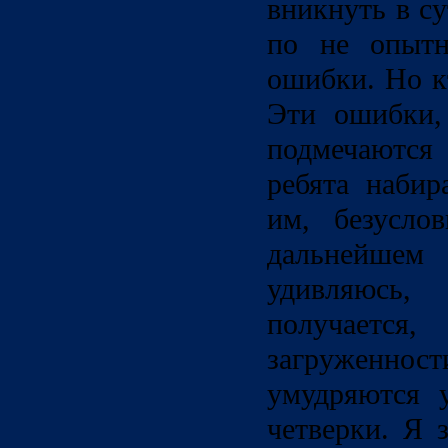
вникнуть в с
по не опытн
ошибки. Но к
Эти ошибки,
подмечаются 
ребята набир
им, безусло
дальнейшем 
удивляюсь
получается
загруженнос
умудряются 
четверки. Я 