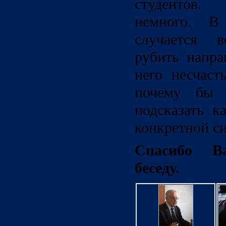
студентов.
немного. В
случается в
рубить напра
него несчаст
почему бы 
подсказать к
конкретной с
Спасибо В
беседу.