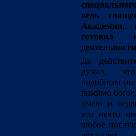
специальног
ведь свящ
Академии,
готовил
деятельности
Да действит
думал, чт
подобным род
помимо богос
имею и педаг
это нечто ин
любое послуш
возлагает 