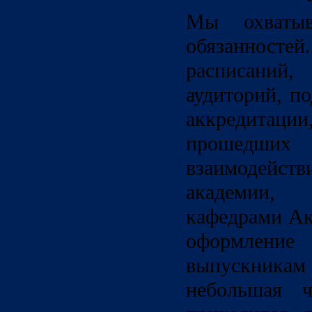
Мы охваты
обязаннос
расписани
аудиторий, п
аккредитаци
прошедш
взаимодейст
академии, 
кафедрами Ак
оформле
выпускник
небольшая ч