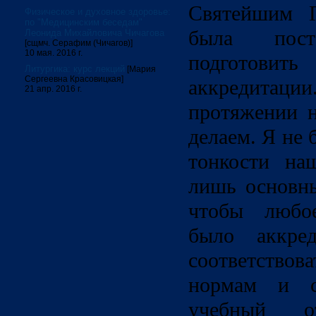
Святейшим П
Физическое и духовное здоровье:
по "Медицинским беседам"
была пост
Леонида Михайловича Чичагова
[сщмч. Серафим (Чичагов)]
10 мая. 2016 г.
подготов
Литургика: курс лекций
[Мария
Сергеевна Красовицкая]
аккредита
21 апр. 2016 г.
протяжении н
делаем. Я не 
тонкости на
лишь основны
чтобы любое
было аккред
соответств
нормам и ст
учебный о