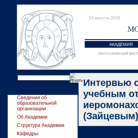
10 августа 2026
АКАДЕМИЯ
БОГОСЛОВСКИЙ ВЕС
Интервью 
учебным о
Сведения об
иеромонах
образовательной
организации
(Зайцевым
Об Академии
Структура Академии
Кафедры