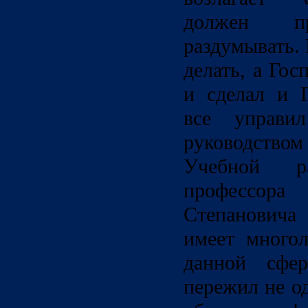
должен 
раздумывать.
делать, а Гос
и сделал и Г
все управи
руководст
Учебной ра
профессо
Степанович
имеет много
данной сфер
пережил не о