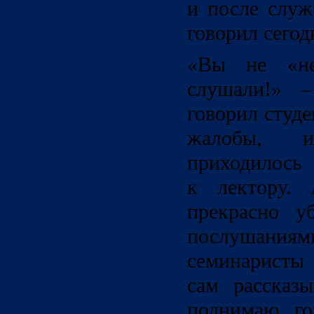
и после служ
говорил сего
«Вы не «н
слушали!» –
говорил студ
жалобы, 
приходилось 
к лектору.
прекрасно у
послуша
семинаристы 
сам рассказ
поднимаю го