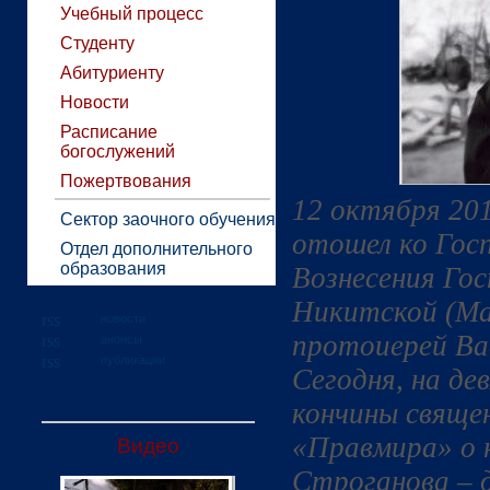
Учебный процесс
Студенту
Абитуриенту
Новости
Расписание
богослужений
Пожертвования
12 октября 201
Сектор заочного обучения
отошел ко Гос
Отдел дополнительного
образования
Вознесения Го
Никитской (Ма
новости
протоиерей Ва
анонсы
публикации
Сегодня, на де
кончины свяще
«Правмира» о 
Видео
Строганова – 