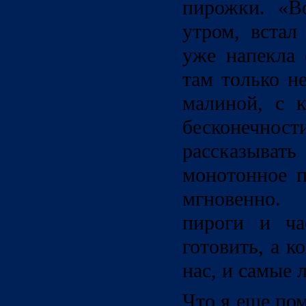
пирожки. «В
утром, встал
уже напекла 
там только н
малиной, с 
бесконечнос
рассказыва
монотонное п
мгновенно.
пироги и ча
готовить, а к
нас, и самые 
Что я еще по