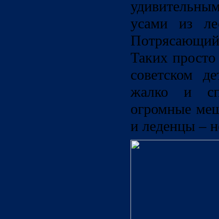
удивительн
усами из ле
Потрясающий
Таких просто 
советском д
жалко и с
огромные меш
и леденцы – н