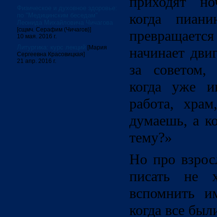
приходят но
Физическое и духовное здоровье:
когда пиани
по "Медицинским беседам"
Леонида Михайловича Чичагова
[сщмч. Серафим (Чичагов)]
превращаетс
10 мая. 2016 г.
Литургика: курс лекций
[Мария
начинает дви
Сергеевна Красовицкая]
21 апр. 2016 г.
за советом,
когда уже ин
работа, храм
думаешь, а к
тему?»
Но про взрос
писать не х
вспомнить им
когда все был