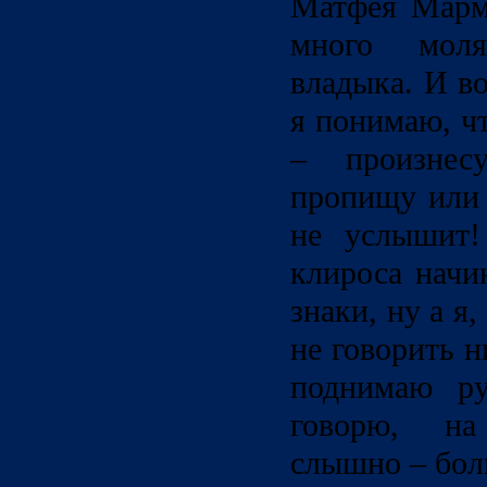
Матфея Марм
много молящ
владыка. И во
я понимаю, ч
– произнес
пропищу или 
не услышит!
клироса начи
знаки, ну а я
не говорить н
поднимаю ру
говорю, на
слышно – бол