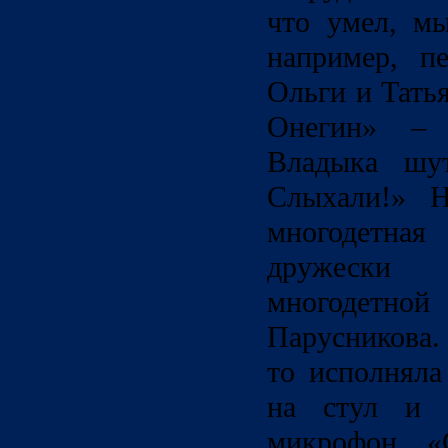
что умел, мы
например, п
Ольги и Тать
Онегин» –
Владыка шут
Слыхали!» 
многодетная
дружески
многодетной
Парусникова.
то исполняла
на стул и п
микрофон. «