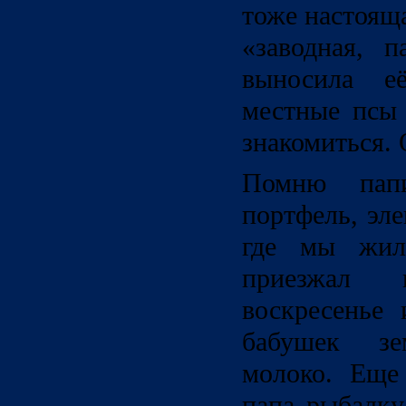
тоже настояща
«заводная, п
выносила е
местные псы 
знакомиться. 
Помню пап
портфель, эле
где мы жил
приезжал
воскресенье
бабушек з
молоко. Еще
папа рыбалку