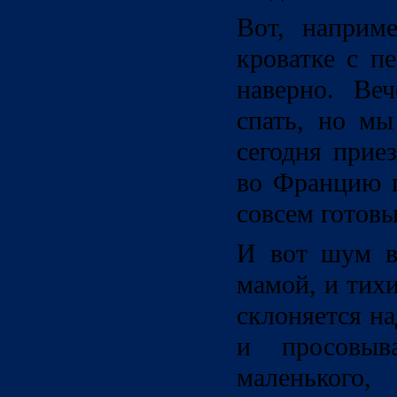
Вот, наприм
кроватке с п
наверно. Ве
спать, но мы
сегодня прие
во Францию п
совсем готовы
И вот шум в 
мамой, и тихи
склоняется н
и просовыва
маленького,