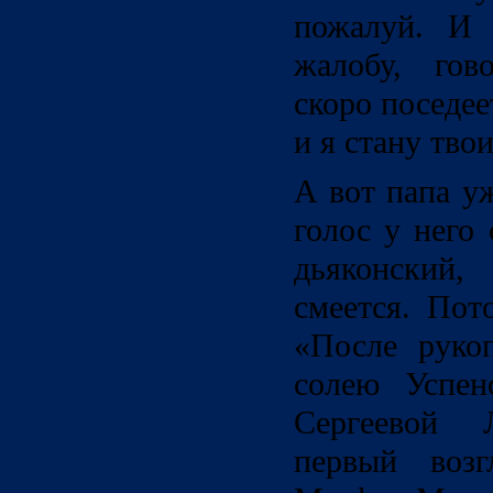
пожалуй. И 
жалобу, гов
скоро поседее
и я стану тво
А вот папа уж
голос у него
дьяконский,
смеется. Пот
«После руко
солею Успен
Сергеевой 
первый возг