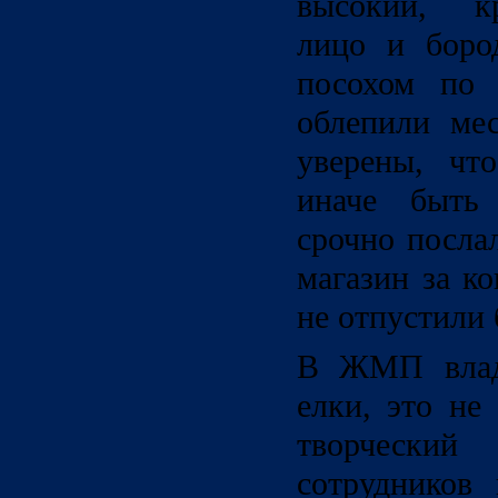
высокий, кр
лицо и боро
посохом по 
облепили ме
уверены, чт
иначе быть
срочно посла
магазин за к
не отпустили 
В ЖМП влады
елки, это не
творчески
сотрудников 