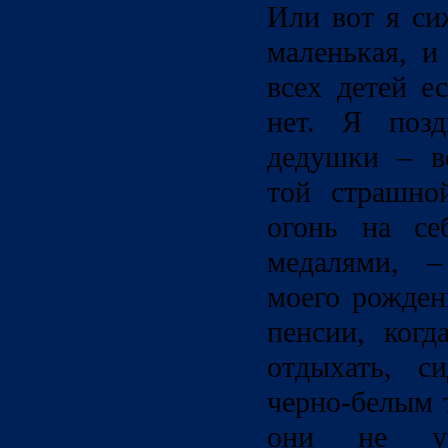
Или вот я си
маленькая, и
всех детей е
нет. Я позд
дедушки – в
той страшно
огонь на се
медалями, –
моего рожден
пенсии, ког
отдыхать, с
черно-белым 
они не уме