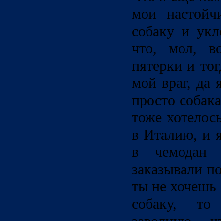
мои настойч
собаку и укл
что, мол, в
пятерки и то
мой враг, да 
просто собака
тоже хотелос
в Италию, и 
в чемодан
заказывали п
ты не хочешь
собаку, т