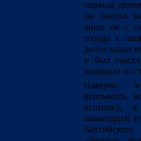
первым делом
он поехал к
жила не с н
города с па
долго катал 
и был счастл
замирала от с
Наверно 
вспомнить, в
вспышку, в
новогодней е
Балтийского
«Зенита», фо