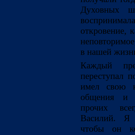
Духовных ш
восприним
откровение, 
неповторимое
в нашей жизни
Каждый преп
переступал п
имел свою н
общения и п
прочих все
Василий. Я 
чтобы он ко