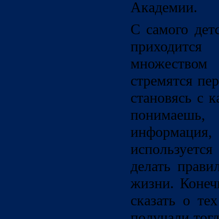
Академии.
С самого дет
приходитс
множество
стремятся пер
становясь с 
понимаешь,
информация, 
используетс
делать прави
жизни. Конеч
сказать о те
получали тог