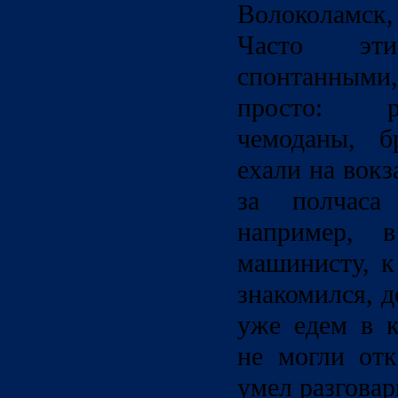
Волоколамск,
Часто эт
спонтанным
просто: р
чемоданы, б
ехали на вокз
за полчаса
например, 
машинисту, к
знакомился, д
уже едем в к
не могли отк
умел разговар