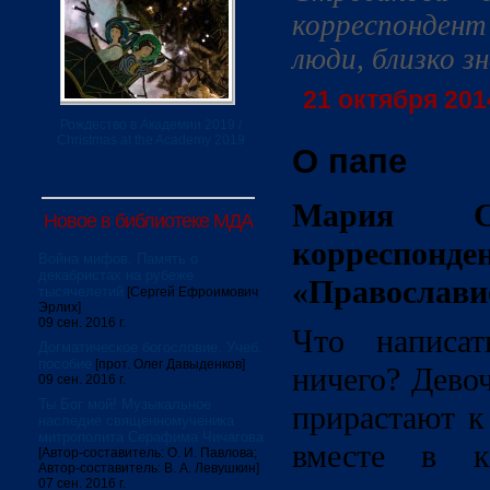
корреспондент
люди, близко з
21 октября 2014
Рождество в Академии 2019 /
Christmas at the Academy 2019
О папе
Мария Ст
Новое в библиотеке МДА
корресп
Война мифов. Память о
декабристах на рубеже
«Православи
тысячелетий
[Сергей Ефроимович
Эрлих]
09 сен. 2016 г.
Что написа
Догматическое богословие. Учеб.
пособие
[прот. Олег Давыденков]
ничего? Дево
09 сен. 2016 г.
Ты Бог мой! Музыкальное
прирастают к
наследие священномученика
митрополита Серафима Чичагова
вместе в кр
[Автор-составитель: О. И. Павлова;
Автор-составитель: В. А. Левушкин]
07 сен. 2016 г.