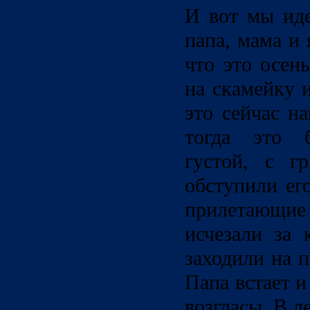
И вот мы иде
папа, мама и 
что это осен
на скамейку 
это сейчас н
тогда это 
густой, с г
обступили ег
прилетающие
исчезали за 
заходили на п
Папа встает и
возгласы. В л