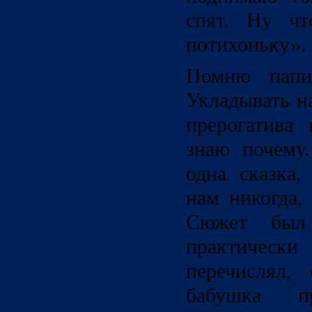
спят. Ну чт
потихоньку».
Помню папи
Укладывать н
прерогатива
знаю почему
одна сказка,
нам никогда,
Сюжет был
практически
перечислял,
бабушка пр