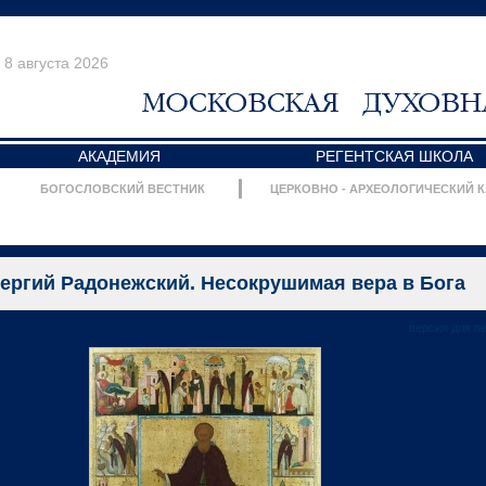
8 августа 2026
АКАДЕМИЯ
РЕГЕНТСКАЯ ШКОЛА
БОГОСЛОВСКИЙ ВЕСТНИК
ЦЕРКОВНО - АРХЕОЛОГИЧЕСКИЙ 
ергий Радонежский. Несокрушимая вера в Бога
версия для п