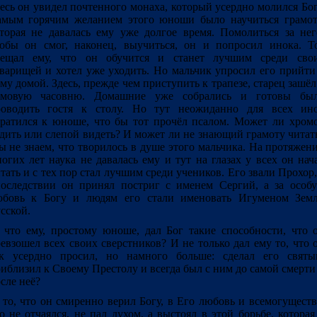
есь он увидел почтенного монаха, который усердно молился Бог
мым горячим желанием этого юноши было научиться грамот
торая не давалась ему уже долгое время. Помолиться за нег
обы он смог, наконец, выучиться, он и попросил инока. Т
бещал ему, что он обучится и станет лучшим среди сво
варищей и хотел уже уходить. Но мальчик упросил его прийти
му домой. Здесь, прежде чем приступить к трапезе, старец зашёл
омовую часовню. Домашние уже собрались и готовы бы
роводить гостя к столу. Но тут неожиданно для всех ин
ратился к юноше, что бы тот прочёл псалом. Может ли хром
дить или слепой видеть? И может ли не знающий грамоту читат
 не знаем, что творилось в душе этого мальчика. На протяжен
огих лет наука не давалась ему и тут на глазах у всех он нач
тать и с тех пор стал лучшим среди учеников. Его звали Прохор,
оследствии он принял постриг с именем Сергий, а за особ
юбовь к Богу и людям его стали именовать Игуменом Зем
сской.
 что ему, простому юноше, дал Бог такие способности, что 
евзошел всех своих сверстников? И не только дал ему то, что 
ак усердно просил, но намного больше: сделал его святы
иблизил к Своему Престолу и всегда был с ним до самой смерти
сле неё?
 то, что он смиренно верил Богу, в Его любовь и всемогуществ
о не отчаялся, не пал духом, а выстоял в этой борьбе, которая