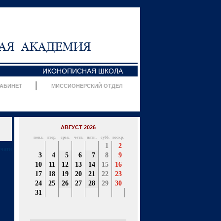
ИКОНОПИСНАЯ ШКОЛА
КАБИНЕТ
МИССИОНЕРСКИЙ ОТДЕЛ
АВГУСТ 2026
понд.
втор.
сред.
четв.
пятн.
субб.
воскр.
1
2
ечати
3
4
5
6
7
8
9
10
11
12
13
14
15
16
17
18
19
20
21
22
23
24
25
26
27
28
29
30
31