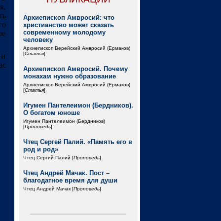
я,
ть
Архиепископ Амвросий: что
го
христианство может сказать
современному молодому
ре
человеку
Архиепископ Верейский Амвросий (Ермаков)
[
Статья
]
 и
ас
Архиепископ Амвросий. Почему
монахам нужно образование
Архиепископ Верейский Амвросий (Ермаков)
[
Статья
]
Игумен Пантелеимон (Бердников).
О богатом юноше
Игумен Пантелеимон (Бердников)
[
Проповедь
]
Чтец Сергей Палий. «Память его в
род и род»
Чтец Сергий Палий [
Проповедь
]
Чтец Андрей Мачак. Пост –
благодатное время для души
Чтец Андрей Мачак [
Проповедь
]