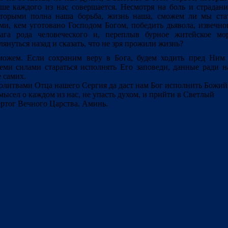
ше каждого из нас совершается. Несмотря на боль и страдани
торыми полна наша борьба, жизнь наша, сможем ли мы ста
ми, кем уготовано Господом Богом, победить дьявола, извечно
ага рода человеческого и, переплыв бурное житейское мо
лянуться назад и сказать, что не зря прожили жизнь?
ожем. Если сохраним веру в Бога, будем ходить пред Ним
еми силами стараться исполнять Его заповеди, данные ради н
 самих.
литвами Отца нашего Сергия да даст нам Бог исполнить Божий
мысел о каждом из нас, не упасть духом, и прийти в Светлый
ртог Вечного Царства. Аминь.