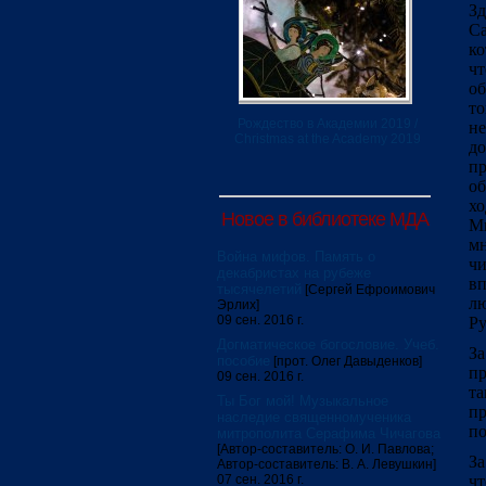
Зд
Са
ко
чт
о
то
Рождество в Академии 2019 /
не
Christmas at the Academy 2019
д
п
об
хо
Новое в библиотеке МДА
Мы
мн
Война мифов. Память о
чи
декабристах на рубеже
вп
тысячелетий
[Сергей Ефроимович
л
Эрлих]
09 сен. 2016 г.
Ру
Догматическое богословие. Учеб.
За
пособие
[прот. Олег Давыденков]
пр
09 сен. 2016 г.
т
Ты Бог мой! Музыкальное
пр
наследие священномученика
по
митрополита Серафима Чичагова
[Автор-составитель: О. И. Павлова;
За
Автор-составитель: В. А. Левушкин]
07 сен. 2016 г.
чт