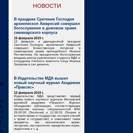
НОВОСТИ
В праздник Сретения Господня
архиепископ Амвросий совершил
богослужения в домовом храме
семинарского корпуса
15 февраля 2019 г.
15 февраля, в двунадесятый праздник
Сретения Господня, архиепископ Амвросий
совершил Божественную литургию в
семинарском храме преподобного Иоанна
Лествичника. На праздничном богослужении
владыка ректор рукоположил студента МДА и
сотрудника Учебного комитета чтеца Иоанна
Захарова в сан диакона.
В Издательстве МДА вышел
новый научный журнал Академии
9)
«Праксис»
.
15 февраля 2019 г.
Издательство МДА представляет первый
номер нового научного журнала Московской
го
духовной академии «Праксис». Журнал
о.
объединяет публикации, соответствующие
паспортам научных специальностей ВАК
 в
26.00.00 (Теология) и 12.00.01 (Теория и
история права и государства; история учений
сь
о праве и государстве), и охватывает такие
?
предметы, как каноническое право,
литургика, пасторология, юридические науки,
педагогика и т. д.
й.