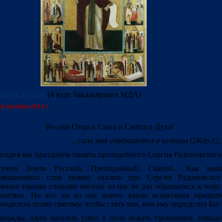
оргий Козлов
(4 курс бакалавриата МДА)
8 октября 2014 г.
Во имя Отца и Сына и Святого Духа!
...сила моя совершается в немощи (2Кор.12:
годня мы празднуем память преподобного Сергия Радонежского
гумен Земли Русской, Преподобный, Святой... Как мно
озвышенных слов можно сказать про Сергия Радонежског
енно такими словами многие из нас не раз обращались к нему
литвах. Но все ли из нас знают, какие испытания пришло
еодолеть этому святому, чтобы стать тем, кем ему определил Бог
нажды, один мальчик ушёл в поле искать пропавших лошаде