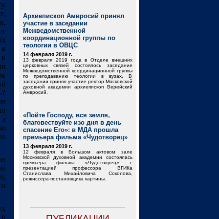
у.
е,
Архиепископ Амвросий принял
о,
участие в заседании
от
Межведомственной
координационной группы по
их
теологии в ОВЦС
 к
14 февраля 2019 г.
 в
13 февраля 2019 года в Отделе внешних
ли
церковных связей состоялось заседание
Межведомственной координационной группы
ок
по преподаванию теологии в вузах. В
заседании принял участие ректор Московской
ой
духовной академии архиепископ Верейский
ь?
Амвросий.
ии
ал
«Пойте Господу, вся земля,
 а
благовествуйте изо дня в день
ую
спасение Его»: в МДА прошла
ли
премьера фильма «Чудотворец»
13 февраля 2019 г.
12 февраля в Большом актовом зале
Московской духовной академии состоялась
он
премьера фильма «Чудотворец» с
он
презентацией профессора ВГИКа
Станислава Михайловича Соколова,
м,
режиссера-постановщика картины.
 и
о,
 в
ПУБЛИКАЦИИ