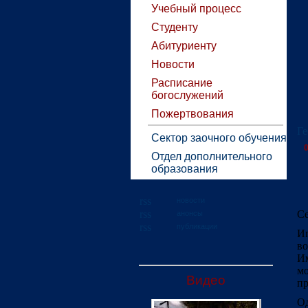
Учебный процесс
Студенту
Абитуриенту
Новости
Расписание
богослужений
Пожертвования
Ге
Сектор заочного обучения
0
Отдел дополнительного
образования
новости
Се
анонсы
публикации
И
в
Им
мо
Видео
пр
Од