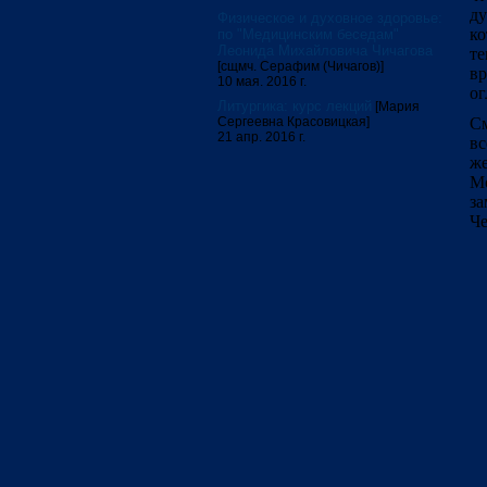
ду
Физическое и духовное здоровье:
ко
по "Медицинским беседам"
Леонида Михайловича Чичагова
те
[сщмч. Серафим (Чичагов)]
вр
10 мая. 2016 г.
ог
Литургика: курс лекций
[Мария
Сергеевна Красовицкая]
См
21 апр. 2016 г.
вс
же
Мо
за
Че