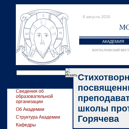
8 августа 2026
АКАДЕМИЯ
БОГОСЛОВСКИЙ ВЕС
Стихотворн
посвященн
Сведения об
преподават
образовательной
организации
школы про
Об Академии
Горячева
Структура Академии
Кафедры