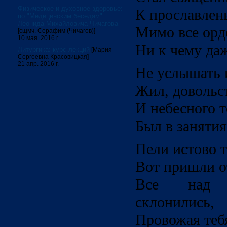
Физическое и духовное здоровье:
К прославлень
по "Медицинским беседам"
Леонида Михайловича Чичагова
Мимо все орд
[сщмч. Серафим (Чичагов)]
10 мая. 2016 г.
Ни к чему даж
Литургика: курс лекций
[Мария
Сергеевна Красовицкая]
21 апр. 2016 г.
Не услышать 
Жил, довольст
И небесного 
Был в занятия
Пели истово т
Вот пришли от
Все над 
склонились,
Провожая тебя