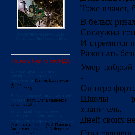
Тоже плачет, 
В белых ризах
Сослужил сон
Рождество в Академии 2019 /
Christmas at the Academy 2019
И стремятся п
Разогнать без
Новое в библиотеке МДА
Умер добрый
Война мифов. Память о
-
декабристах на рубеже
тысячелетий
[Сергей Ефроимович
Эрлих]
Он игре форт
09 сен. 2016 г.
Догматическое богословие. Учеб.
Школы ре
пособие
[прот. Олег Давыденков]
09 сен. 2016 г.
хранитель,
Ты Бог мой! Музыкальное
наследие священномученика
Дней своих н
митрополита Серафима Чичагова
[Автор-составитель: О. И. Павлова;
Автор-составитель: В. А. Левушкин]
Стал священн
07 сен. 2016 г.