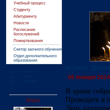
Учебный процесс
Студенту
Абитуриенту
Новости
Расписание
богослужений
Пожертвования
Сектор заочного обучения
Отдел дополнительного
образования
игумен Диони
новости
05 января 2014 
анонсы
публикации
В храме собр
Проводить в п
Видео
День нахмурил