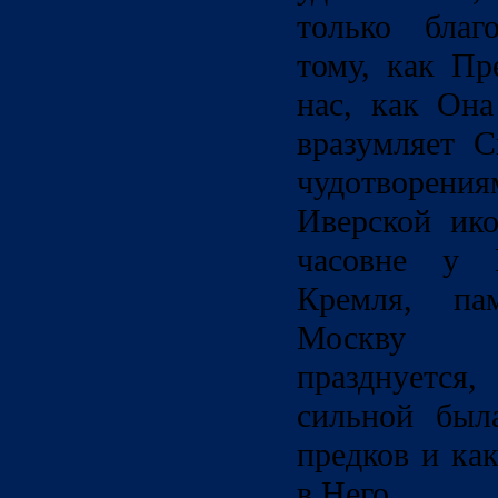
только благо
тому, как Пр
нас, как Она
вразумляет 
чудотворе
Иверской ик
часовне у В
Кремля, па
Москву к
празднуется
сильной был
предков и ка
в Него.