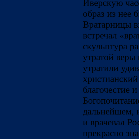
Иверскую час
образ из нее 
Вратарницы в
встречал «вра
скульптура ра
утратой веры 
утратили уди
христианский
благочестие 
Богопочитани
дальнейшем, 
и врачевал Ро
прекрасно зн