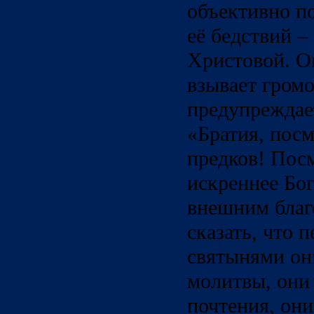
объективно п
её бедствий –
Христовой. Он
взывает громо
предупреждает
«Братия, посм
предков! Посм
искреннее Бо
внешним благ
сказать, что 
святынями он
молитвы, они
почтения, они