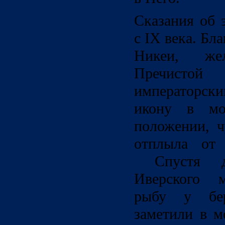
Сказания об 
с IX века. Бл
Никеи, же
Пречистой
императорски
икону в мо
положении, ч
отплыла от 
Спустя дв
Иверского м
рыбу у бер
заметили в м