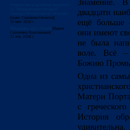
Знамение. В
Физическое и духовное здоровье:
по "Медицинским беседам"
двадцати наи
Леонида Михайловича Чичагова
[сщмч. Серафим (Чичагов)]
ещё больше 
10 мая. 2016 г.
Литургика: курс лекций
[Мария
они имеют св
Сергеевна Красовицкая]
21 апр. 2016 г.
не была напи
воле. Всё –
Божию Промы
Одна из самы
христианског
Матери Портаи
с греческого
История обр
удивительна,