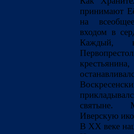
Как Храните
принимают Е
на всеобще
входом в сер
Каждый, 
Первопрест
крестьяни
останавли
Воскрес
прикладывалс
святыне. 
Иверскую ико
В XX веке
н
а