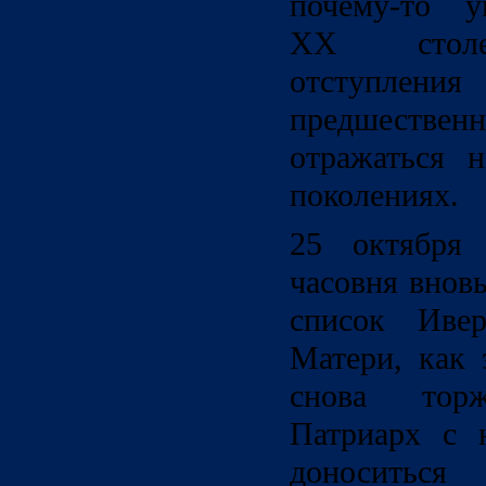
почему-то у
XX столет
отступлен
предшественн
отражаться 
поколениях.
25 октября 
часовня внов
список Иве
Матери, как 
снова торж
Патриарх с 
доноситься