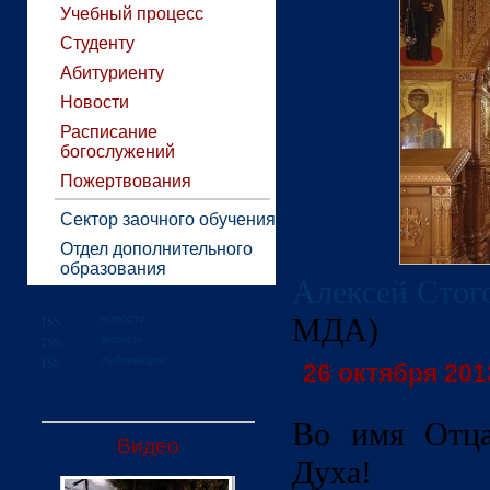
Учебный процесс
Студенту
Абитуриенту
Новости
Расписание
богослужений
Пожертвования
Сектор заочного обучения
Отдел дополнительного
образования
Алексей Стог
новости
МДА)
анонсы
публикации
26 октября 2013
Во имя Отца
Видео
Духа!