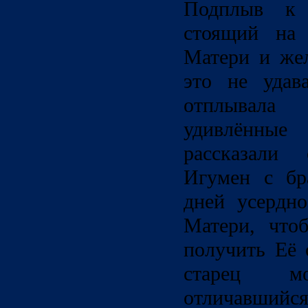
Подплыв к 
стоящий на 
Матери и жел
это не удав
отплывала
удивлённ
рассказали
Игумен с бр
дней усердн
Матери, что
получить Её 
старец мо
отличавш