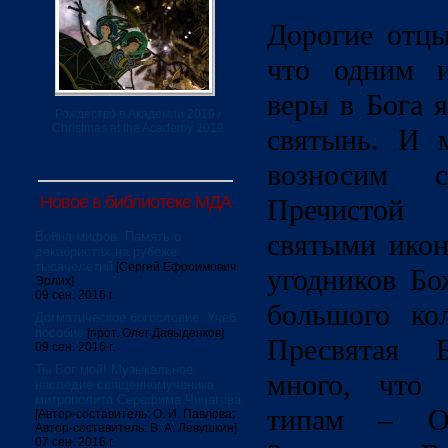
Дорогие отцы
что одним и
веры в Бога 
Рождество в Академии 2019 /
Christmas at the Academy 2019
святынь. И 
возносим 
Новое в библиотеке МДА
Пречистой
святыми икон
Война мифов. Память о
декабристах на рубеже
тысячелетий
[Сергей Ефроимович
угодников Бо
Эрлих]
09 сен. 2016 г.
большого кол
Догматическое богословие. Учеб.
пособие
[прот. Олег Давыденков]
Пресвятая 
09 сен. 2016 г.
Ты Бог мой! Музыкальное
много, что 
наследие священномученика
митрополита Серафима Чичагова
типам – Од
[Автор-составитель: О. И. Павлова;
Автор-составитель: В. А. Левушкин]
07 сен. 2016 г.