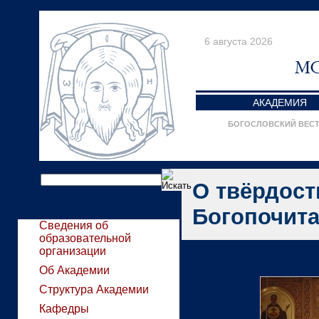
6 августа 2026
АКАДЕМИЯ
БОГОСЛОВСКИЙ ВЕС
О твёрдост
Богопочит
Сведения об
образовательной
организации
Об Академии
Структура Академии
Кафедры