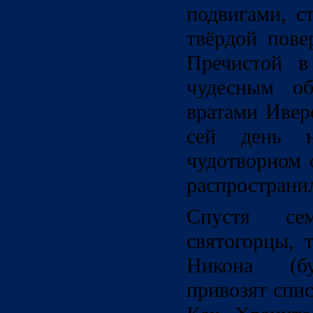
подвигами, с
твёрдой пове
Пречистой в
чудесным об
вратами Ивер
сей день н
чудотворном 
распространил
Спустя се
святогорцы, 
Никона (бу
привозят спи