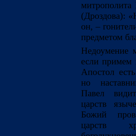
митрополита 
(Дроздова): 
он, – гонител
предметом бл
Недоумение м
если примем 
Апостол есть
но наставни
Павел види
царств языч
Божий пров
царств хр
богодухновен