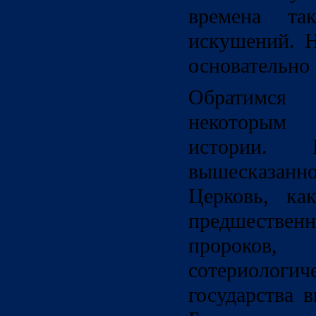
времена та
искушений. 
основательно 
Обратимся
некоторым
истории.
вышесказан
Церковь, ка
предшественн
пророко
сотериоло
государства 