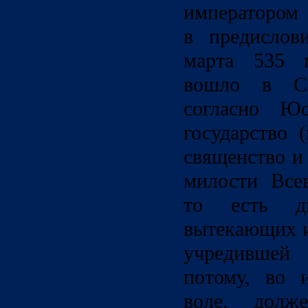
императором
в предислов
марта 535 г
вошло в Сл
согласно Юс
государство 
священство и 
милости Всев
то есть д
вытекающих и
учредившей
потому, во 
воле, долж