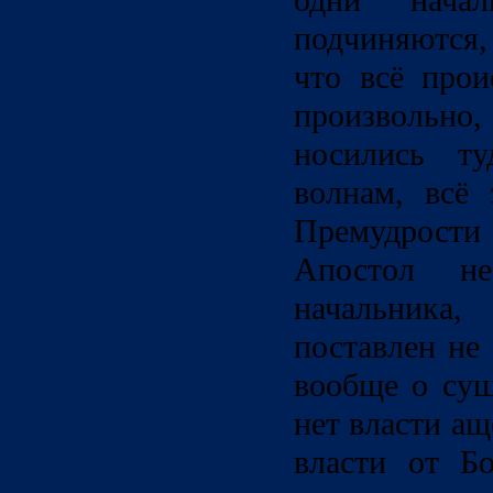
одни начал
подчиняются,
что всё прои
произвольно
носились т
волнам, всё
Премудрост
Апостол н
начальник
поставлен не 
вообще о сущ
нет власти ащ
власти от Б