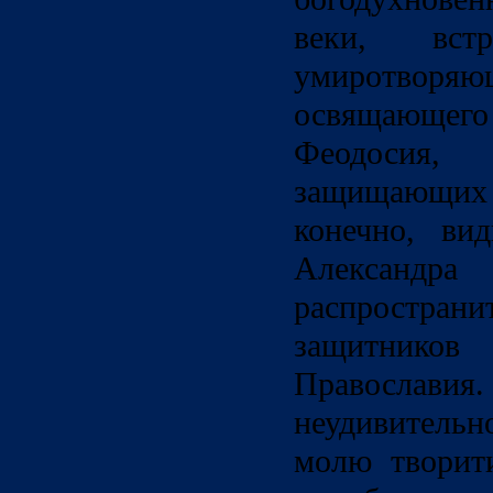
веки, встр
умиротвор
освящающего 
Феодосия
защищающих 
конечно, ви
Александра
распрост
защитников 
Православ
неудивительно
молю творит