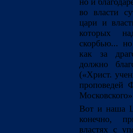
но и благодар
во власти су
цари и власт
которых на
скорбью... н
как за драг
должно благ
(«Христ. учен
проповедей Ф
Московского».
Вот и наша Ц
конечно, п
властях с уп