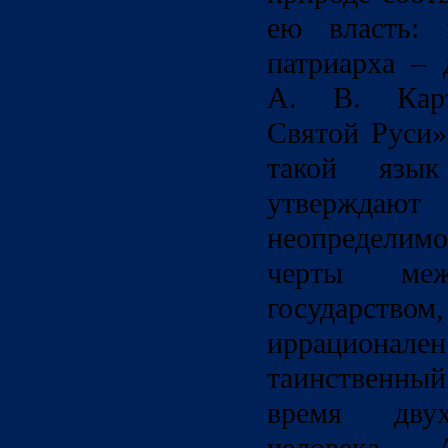
ею власть: 
патриарха – 
А. В. Карт
Святой Руси»
такой язы
утверждают
неопредели
черты ме
государст
иррациона
таинственный
время двух