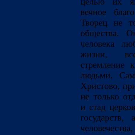
целью их яв
вечное благ
Творец не т
общества. О
человека лю
жизни, вс
стремление 
людьми. Сам
Христово, пр
не только от
и стад церко
государств,
человечеств