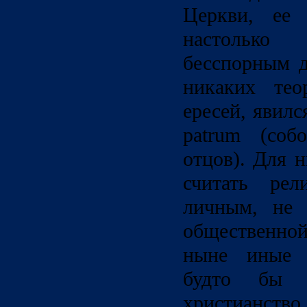
Церкви, ее 
настолько
бесспорным д
никаких тео
ересей, явил
patrum (соб
отцов). Для 
считать рел
личным, не 
общественн
ныне иные ц
будто бы с
христианст