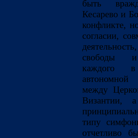
быть враж
Кесарево и Б
конфликте, н
согласии, со
деятельност
свободы и 
каждого в
автономной 
между Церко
Византии, 
принципиаль
типу симфон
отчетливо б