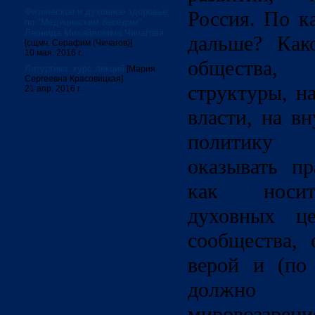
Физическое и духовное здоровье:
Россия. По к
по "Медицинским беседам"
Леонида Михайловича Чичагова
дальше? Как
[сщмч. Серафим (Чичагов)]
10 мая. 2016 г.
общества,
Литургика: курс лекций
[Мария
Сергеевна Красовицкая]
структуры, н
21 апр. 2016 г.
власти, на 
политику 
оказывать пр
как носит
духовных це
сообщества, 
верой и (по
должно 
мировоззр