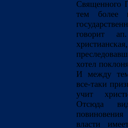
Священного П
тем более и
государствен
говорит а
христианс
преследовав
хотел поклон
И между тем
все-таки приз
учит христ
Отсюда ви
повиновени
власти имее