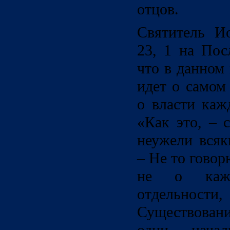
отцов.
Святитель Ио
23, 1 на Пос
что в данном
идет о самом
о власти каж
«Как это, – 
неужели всяк
– Не то говорю
не о кажд
отдельности
Существован