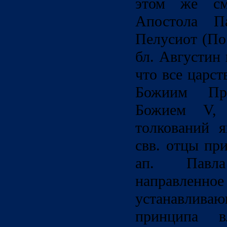
этом же см
Апостола П
Пелусиот (По
бл. Августин
что все царс
Божиим Пр
Божием V,
толкований я
свв. отцы пр
ап. Павл
направленное
устанавлива
принципа в