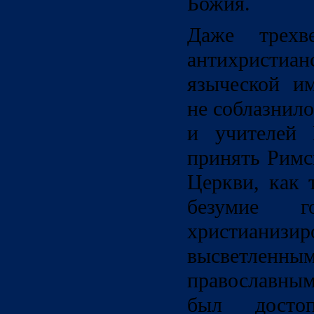
Божия.
Даже трехве
антихристи
языческой и
не соблазнило
и учителей 
принять Римс
Церкви, как 
безумие 
христианиз
высветл
православным
был досто