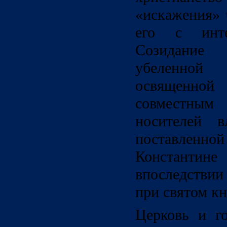
«искажения» 
его с интер
Созидание
убеленной
освященной
совместны
носителей в
поставленн
Констан
впоследстви
при святом к
Церковь и г