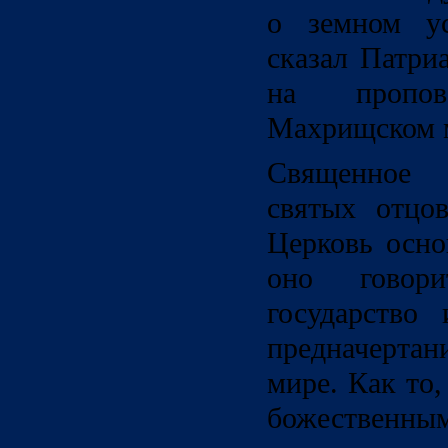
о земном у
сказал Патри
на пропо
Махрищском 
Священное
святых отцов
Церковь осно
оно говор
государство
предначертан
мире. Как то,
божественны