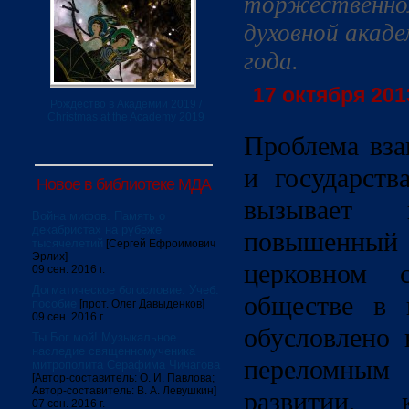
торжественно
духовной акад
года.
17 октября 2013
Рождество в Академии 2019 /
Christmas at the Academy 2019
Проблема вз
и государств
Новое в библиотеке МДА
вызывает
Война мифов. Память о
декабристах на рубеже
повышенны
тысячелетий
[Сергей Ефроимович
Эрлих]
церковном 
09 сен. 2016 г.
Догматическое богословие. Учеб.
обществе в 
пособие
[прот. Олег Давыденков]
09 сен. 2016 г.
обусловлено 
Ты Бог мой! Музыкальное
наследие священномученика
переломным
митрополита Серафима Чичагова
[Автор-составитель: О. И. Павлова;
Автор-составитель: В. А. Левушкин]
развитии, 
07 сен. 2016 г.