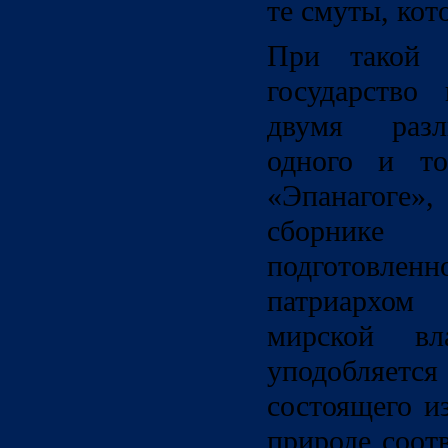
те смуты, кот
При такой 
государство
двумя раз
одного и то
«Эпанагоге
сборник
подготовлен
патриархом
мирской вл
уподобляетс
состоящего и
природе соот