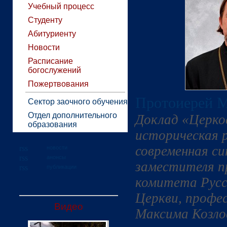
Учебный процесс
Студенту
Абитуриенту
Новости
Расписание
богослужений
Пожертвования
Протоиерей М
Сектор заочного обучения
Отдел дополнительного
Доклад «Церко
образования
историческая 
современная с
новости
анонсы
заместителя п
публикации
комитета Русс
Церкви, профе
Видео
Максима Козло