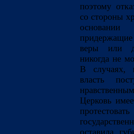
поэтому отка
со стороны х
основании
придержащи
веры или д
никогда не м
В случаях, к
власть пост
нравственн
Церковь имее
протестов
государствен
оставила губ