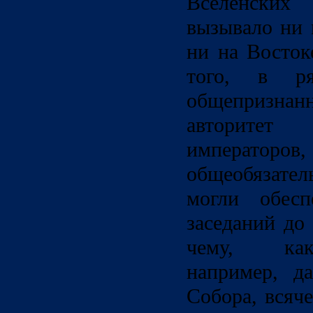
Вселенски
вызывало ни 
ни на Восток
того, в ря
общепризна
авторите
император
общеобязател
могли обесп
заседаний до
чему, как
например, да
Собора, всяч