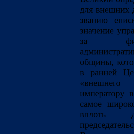
для внешних 
званию епис
значение упр
за фин
администр
общины, кото
в ранней Це
«внешнего
императору в
самое широк
вплоть
председат