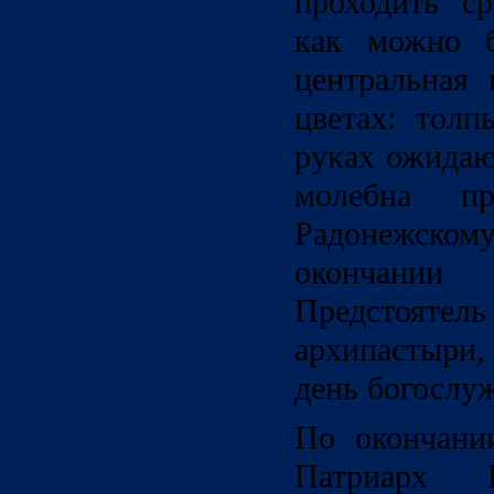
проходить с
как можно б
центральная
цветах: толп
руках ожидаю
молебна пр
Радонежско
окончании
Предстоятель
архипастыри
день богослуж
По окончани
Патриарх 