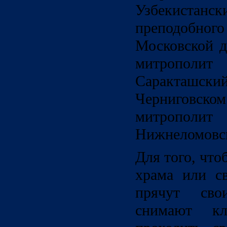
Узбекистанск
преподобног
Московской 
митрополи
Саракташс
Черниговс
митропол
Нижнеломовс
Для того, что
храма или св
прячут сво
снимают к