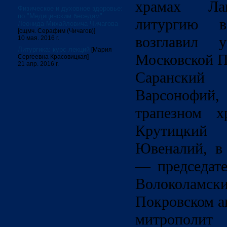
храмах Ла
Физическое и духовное здоровье:
по "Медицинским беседам"
литургию 
Леонида Михайловича Чичагова
[сщмч. Серафим (Чичагов)]
возглавил 
10 мая. 2016 г.
Литургика: курс лекций
[Мария
Московской П
Сергеевна Красовицкая]
21 апр. 2016 г.
Сарански
Варсонофи
трапезном 
Крутицки
Ювеналий, в
— председат
Волоколам
Покровском а
митрополи