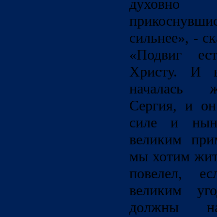
духовно 
прикоснувшис
сильнее», - с
«Подвиг ест
Христу. И в
началась ж
Сергия, и он
силе и нын
великим при
мы хотим жит
повелел, ес
великим уг
должны на