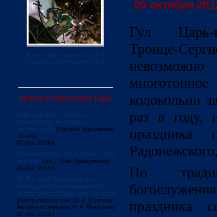
09 октября 2012
Гул Царь-к
Троице-Серг
Рождество в Академии 2019 /
невозможн
Christmas at the Academy 2019
многотонное
колокольни з
Новое в библиотеке МДА
раз в году, 
Война мифов. Память о
декабристах на рубеже
тысячелетий
праздника п
[Сергей Ефроимович
Эрлих]
09 сен. 2016 г.
Радонежского,
Догматическое богословие. Учеб.
пособие
[прот. Олег Давыденков]
По традиц
09 сен. 2016 г.
Ты Бог мой! Музыкальное
богослужени
наследие священномученика
митрополита Серафима Чичагова
[Автор-составитель: О. И. Павлова;
праздника с
Автор-составитель: В. А. Левушкин]
07 сен. 2016 г.