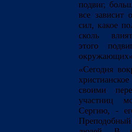
подвиг, боль
все зависит 
сил, какое п
сколь влият
этого подв
окружающих»
«Сегодня вок
христианское
своими пер
участниц мо
Сергию, - ег
Преподобны
людей. В 