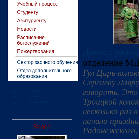
Учебный процесс
Студенту
Абитуриенту
Новости
Расписание
богослужений
Денис Гришк
Пожертвования
отделение М
Сектор заочного обучения
Отдел дополнительного
Гул Царь-колок
образования
Сергиеву Лавр
говорить. Это
новости
анонсы
Троицкой колок
публикации
несколько раз в
начало праздни
Видео
Радонежского, 