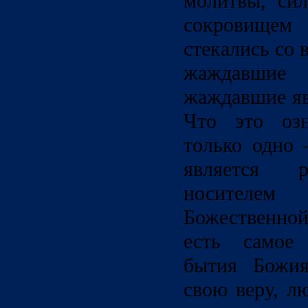
молитвы, си
сокровищем
стекались со 
жаждавшие 
жаждавшие яв
Что это озн
только одно 
является 
носител
Божественной
есть самое 
бытия Божия
свою веру, л