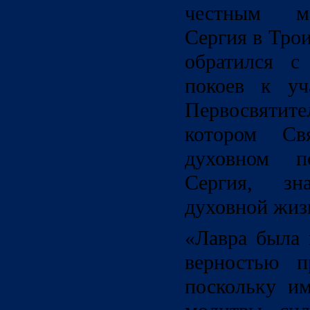
честным м
Сергия в Тро
обратился с
покоев к уч
Первосвяти
котором Св
духовном по
Сергия, з
духовной жиз
«Лавра была 
верностью п
поскольку им