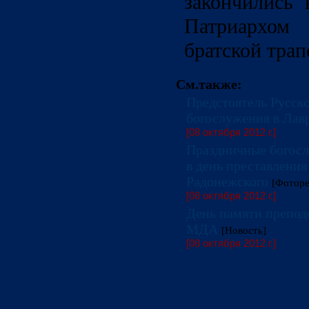
закончились
Патриархом 
братской трап
См.также:
Предстоятель Русск
богослужения в Лав
[08 октября 2012 г.]
Праздничные богосл
в день преставления
Радонежского
[Фоторе
[08 октября 2012 г.]
День памяти препод
МДА
[Новость]
[08 октября 2012 г.]