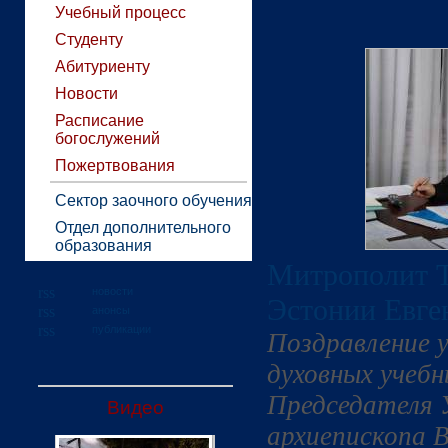
Учебный процесс
Студенту
Абитуриенту
Новости
Расписание
богослужений
Пожертвования
Сектор заочного обучения
Отдел дополнительного
образования
Митрополит Т
новости
Эстонии Евге
анонсы
публикации
Поздравление 
духовных учебн
Председателя
Видео
архиепископа В