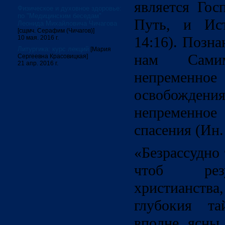
является Гос
Физическое и духовное здоровье:
по "Медицинским беседам"
Путь, и Ис
Леонида Михайловича Чичагова
[сщмч. Серафим (Чичагов)]
14:16). Позн
10 мая. 2016 г.
Литургика: курс лекций
[Мария
нам Сами
Сергеевна Красовицкая]
21 апр. 2016 г.
непременн
освобождени
непременн
спасения (Ин. 
«Безрассудно
чтоб резу
христианст
глубокия т
вполне ясны 