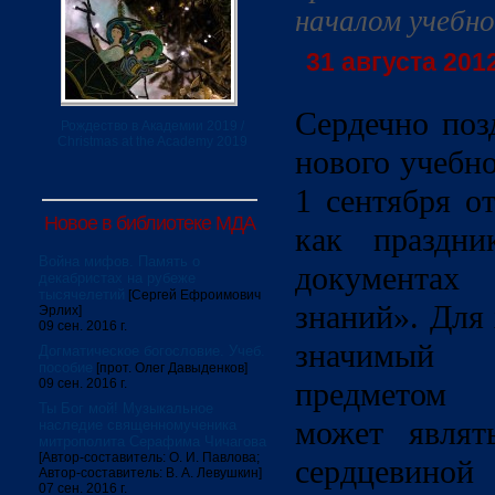
началом учебно
31 августа 2012
Сердечно поз
Рождество в Академии 2019 /
Christmas at the Academy 2019
нового учебно
1 сентября о
Новое в библиотеке МДА
как праздн
Война мифов. Память о
документа
декабристах на рубеже
тысячелетий
[Сергей Ефроимович
знаний». Для
Эрлих]
09 сен. 2016 г.
значимый 
Догматическое богословие. Учеб.
пособие
[прот. Олег Давыденков]
09 сен. 2016 г.
предметом 
Ты Бог мой! Музыкальное
может являт
наследие священномученика
митрополита Серафима Чичагова
[Автор-составитель: О. И. Павлова;
сердцевиной
Автор-составитель: В. А. Левушкин]
07 сен. 2016 г.