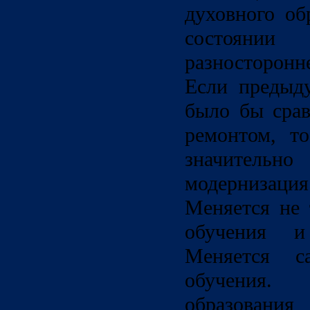
духовного об
состоян
разносторон
Если предыд
было бы срав
ремонтом, т
значитель
модерниза
Меняется не 
обучения и
Меняется 
обучения
образовани