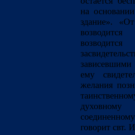
остается бес
на основании
здание». «О
возводитс
возводитс
засвидетельс
зависевшими 
ему свидете
желания позн
таинственн
духовному
соединенном
говорит свт. 