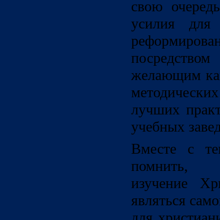
свою очередь
усилия для 
реформиров
посредством
желающим как
методически
лучших прак
учебных заве
Вместе с те
помнить, 
изучение Хр
являться сам
для христиан