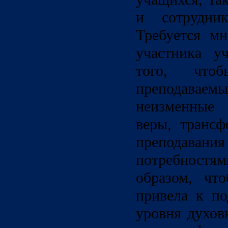
и сотрудни
Требуется мн
участника у
того, что
преподав
неизменные 
веры, транс
преподавани
потребност
образом, чт
привела к п
уровня духов