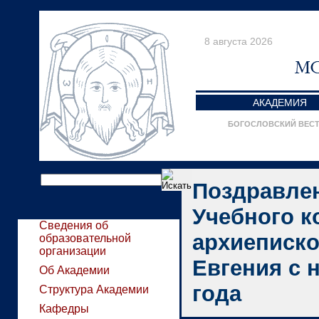
8 августа 2026
АКАДЕМИЯ
БОГОСЛОВСКИЙ ВЕС
Поздравле
Учебного к
Сведения об
архиеписко
образовательной
организации
Евгения с 
Об Академии
года
Структура Академии
Кафедры