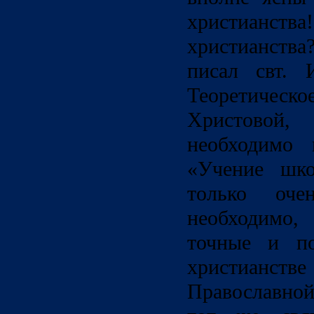
христианства
христианств
писал свт. 
Теоретическо
Христовой, 
необходимо 
«Учение шко
только оч
необходимо
точные и по
христиан
Православно