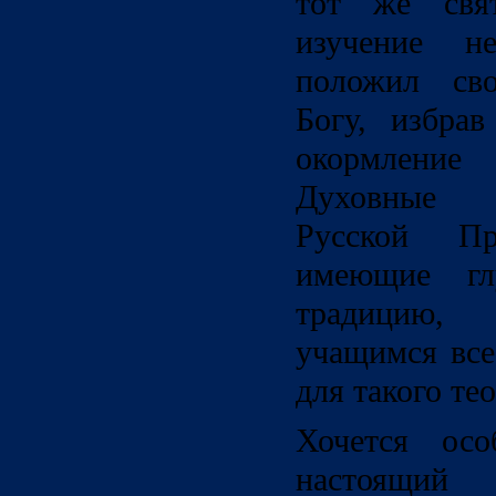
тот же свя
изучение н
положил св
Богу, избрав
окормлени
Духовные 
Русской Пр
имеющие г
традицию,
учащимся все
для такого те
Хочется осо
настоящий