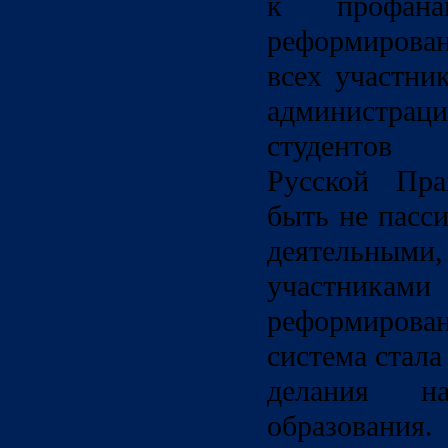
к профан
реформирован
всех участни
администрац
студентов 
Русской Пра
быть не пасс
деятельны
участника
реформиров
система стал
делания н
образования