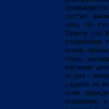
превращает
пустую фило
сего, по ст
Христу (см. 
уподобляют т
основ правос
слуха, заклад
изучение дея
от дел – возв
«Здание не м
если прежде
основание, и