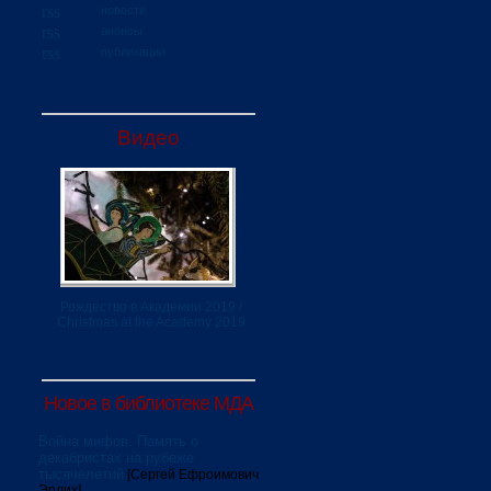
новости
анонсы
публикации
Видео
Рождество в Академии 2019 /
Christmas at the Academy 2019
Новое в библиотеке МДА
Война мифов. Память о
декабристах на рубеже
тысячелетий
[Сергей Ефроимович
Эрлих]