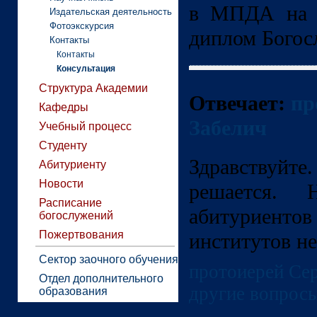
в МПДА на з
Издательская деятельность
Фотоэкскурсия
диплом Богосл
Контакты
Контакты
Консультация
Структура Академии
Отвечает:
пр
Кафедры
Забелич
Учебный процесс
Студенту
Здравствуйт
Абитуриенту
Новости
решается.
Расписание
абитуриент
богослужений
Пожертвования
институтов не
Сектор заочного обучения
протоиерей Сер
Отдел дополнительного
другие вопрос
образования