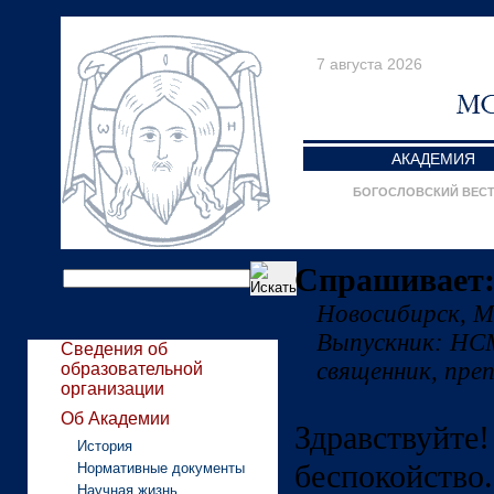
7 августа 2026
АКАДЕМИЯ
БОГОСЛОВСКИЙ ВЕС
Спрашивает:
Новосибирск, 
Выпускник: Н
Сведения об
священник, пре
образовательной
организации
Об Академии
Здравству
История
беспокойство
Нормативные документы
Научная жизнь