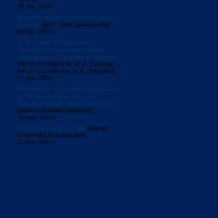
09 сен. 2016 г.
Догматическое богословие. Учеб.
пособие
[прот. Олег Давыденков]
09 сен. 2016 г.
Ты Бог мой! Музыкальное
наследие священномученика
митрополита Серафима Чичагова
[Автор-составитель: О. И. Павлова;
Автор-составитель: В. А. Левушкин]
07 сен. 2016 г.
Физическое и духовное здоровье:
по "Медицинским беседам"
Леонида Михайловича Чичагова
[сщмч. Серафим (Чичагов)]
10 мая. 2016 г.
Литургика: курс лекций
[Мария
Сергеевна Красовицкая]
21 апр. 2016 г.