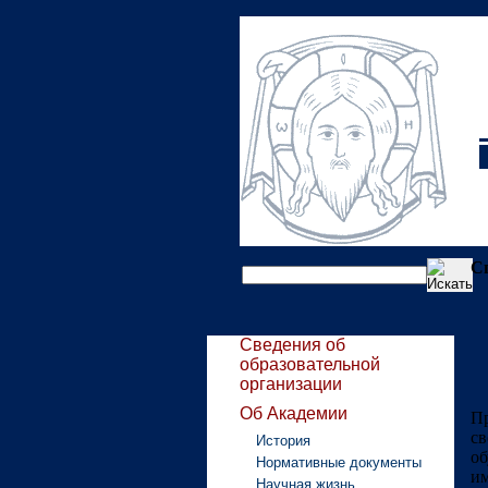
С
Сведения об
образовательной
организации
Об Академии
П
с
История
о
Нормативные документы
им
Научная жизнь