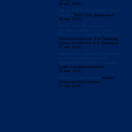
09 сен. 2016 г.
Догматическое богословие. Учеб.
пособие
[прот. Олег Давыденков]
09 сен. 2016 г.
Ты Бог мой! Музыкальное
наследие священномученика
митрополита Серафима Чичагова
[Автор-составитель: О. И. Павлова;
Автор-составитель: В. А. Левушкин]
07 сен. 2016 г.
Физическое и духовное здоровье:
по "Медицинским беседам"
Леонида Михайловича Чичагова
[сщмч. Серафим (Чичагов)]
10 мая. 2016 г.
Литургика: курс лекций
[Мария
Сергеевна Красовицкая]
21 апр. 2016 г.