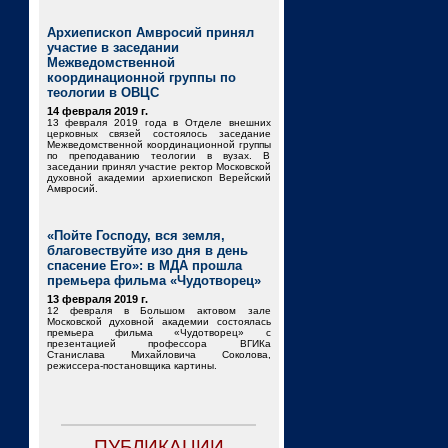
Архиепископ Амвросий принял
участие в заседании
Межведомственной
координационной группы по
теологии в ОВЦС
14 февраля 2019 г.
13 февраля 2019 года в Отделе внешних
церковных связей состоялось заседание
Межведомственной координационной группы
по преподаванию теологии в вузах. В
заседании принял участие ректор Московской
духовной академии архиепископ Верейский
Амвросий.
«Пойте Господу, вся земля,
благовествуйте изо дня в день
спасение Его»: в МДА прошла
премьера фильма «Чудотворец»
13 февраля 2019 г.
12 февраля в Большом актовом зале
Московской духовной академии состоялась
премьера фильма «Чудотворец» с
презентацией профессора ВГИКа
Станислава Михайловича Соколова,
режиссера-постановщика картины.
ПУБЛИКАЦИИ