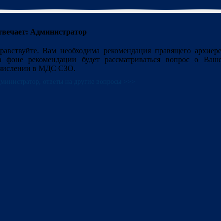
твечает: Администратор
равствуйте. Вам необходима рекомендация правящего архиере
а фоне рекомендации будет рассматриваться вопрос о Ваш
числении в МДС СЗО.
министратор, ответы на другие вопросы >>>