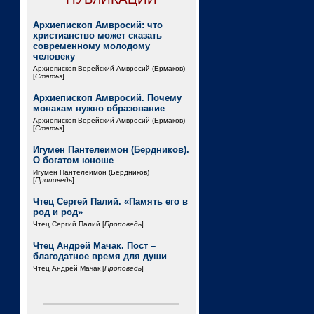
Архиепископ Амвросий: что
христианство может сказать
современному молодому
человеку
Архиепископ Верейский Амвросий (Ермаков)
[
Статья
]
Архиепископ Амвросий. Почему
монахам нужно образование
Архиепископ Верейский Амвросий (Ермаков)
[
Статья
]
Игумен Пантелеимон (Бердников).
О богатом юноше
Игумен Пантелеимон (Бердников)
[
Проповедь
]
Чтец Сергей Палий. «Память его в
род и род»
Чтец Сергий Палий [
Проповедь
]
Чтец Андрей Мачак. Пост –
благодатное время для души
Чтец Андрей Мачак [
Проповедь
]