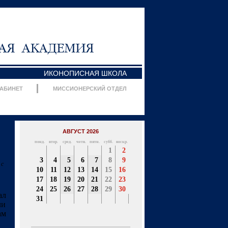
ИКОНОПИСНАЯ ШКОЛА
КАБИНЕТ
МИССИОНЕРСКИЙ ОТДЕЛ
АВГУСТ 2026
понд.
втор.
сред.
четв.
пятн.
субб.
воскр.
1
2
3
4
5
6
7
8
9
 с
10
11
12
13
14
15
16
17
18
19
20
21
22
23
24
25
26
27
28
29
30
ал
31
ли
ам