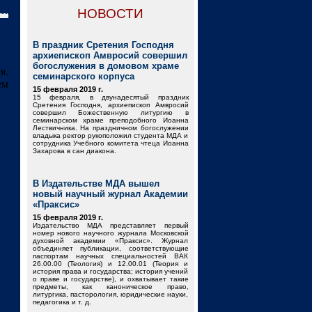
НОВОСТИ
В праздник Сретения Господня
архиепископ Амвросий совершил
богослужения в домовом храме
я.
семинарского корпуса
ем
15 февраля 2019 г.
15 февраля, в двунадесятый праздник
Сретения Господня, архиепископ Амвросий
совершил Божественную литургию в
семинарском храме преподобного Иоанна
Лествичника. На праздничном богослужении
владыка ректор рукоположил студента МДА и
сотрудника Учебного комитета чтеца Иоанна
Захарова в сан диакона.
В Издательстве МДА вышел
новый научный журнал Академии
«Праксис»
15 февраля 2019 г.
Издательство МДА представляет первый
номер нового научного журнала Московской
духовной академии «Праксис». Журнал
объединяет публикации, соответствующие
паспортам научных специальностей ВАК
26.00.00 (Теология) и 12.00.01 (Теория и
история права и государства; история учений
о праве и государстве), и охватывает такие
предметы, как каноническое право,
литургика, пасторология, юридические науки,
педагогика и т. д.