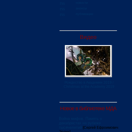
новости
анонсы
публикации
Видео
Рождество в Академии 2019 /
Christmas at the Academy 2019
Новое в библиотеке МДА
Война мифов. Память о
декабристах на рубеже
тысячелетий
[Сергей Ефроимович
Эрлих]