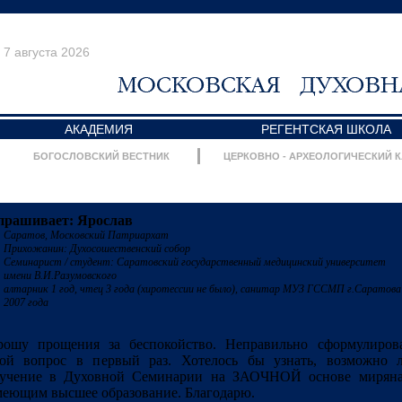
7 августа 2026
АКАДЕМИЯ
РЕГЕНТСКАЯ ШКОЛА
БОГОСЛОВСКИЙ ВЕСТНИК
ЦЕРКОВНО - АРХЕОЛОГИЧЕСКИЙ 
прашивает: Ярослав
Саратов, Московский Патриархат
Прихожанин: Духосошественский собор
Семинарист / студент: Саратовский государственный медицинский университет
имени В.И.Разумовского
алтарник 1 год, чтец 3 года (хиротессии не было), санитар МУЗ ГССМП г.Саратова
2007 года
рошу прощения за беспокойство. Неправильно сформулиров
вой вопрос в первый раз. Хотелось бы узнать, возможно 
бучение в Духовной Семинарии на ЗАОЧНОЙ основе мирян
еющим высшее образование. Благодарю.