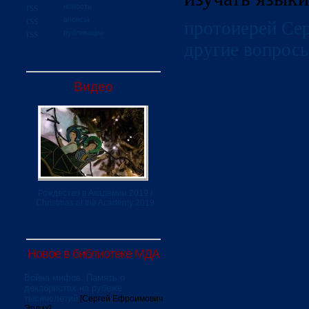
новости
анонсы
протоиерей Сер
публикации
другие вопрос
Видео
Рождество в Академии 2019 /
Christmas at the Academy 2019
Новое в библиотеке МДА
Война мифов. Память о
декабристах на рубеже
тысячелетий
[Сергей Ефроимович
Эрлих]