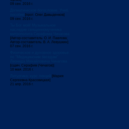
09 сен. 2016 г.
Догматическое богословие. Учеб.
пособие
[прот. Олег Давыденков]
09 сен. 2016 г.
Ты Бог мой! Музыкальное
наследие священномученика
митрополита Серафима Чичагова
[Автор-составитель: О. И. Павлова;
Автор-составитель: В. А. Левушкин]
07 сен. 2016 г.
Физическое и духовное здоровье:
по "Медицинским беседам"
Леонида Михайловича Чичагова
[сщмч. Серафим (Чичагов)]
10 мая. 2016 г.
Литургика: курс лекций
[Мария
Сергеевна Красовицкая]
21 апр. 2016 г.