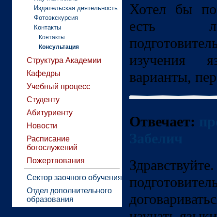
Хотел бы по
Издательская деятельность
Фотоэкскурсия
есть ли
Контакты
Контакты
подготови
Консультация
изучения я
Структура Академии
варианты, пе
Кафедры
Учебный процесс
Студенту
Абитуриенту
Отвечает:
пр
Новости
Забелич
Расписание
богослужений
Пожертвования
Здравству
Сектор заочного обучения
подготовит
Отдел дополнительного
договаривать
образования
изучать языки