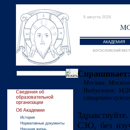
9 августа 2026
АКАДЕМИЯ
БОГОСЛОВСКИЙ ВЕС
Спрашивает:
Москва, Моско
Выпускник: МД
Сведения об
священнослужи
образовательной
организации
Об Академии
Здравствуйт
История
СЗО, без изу
Нормативные документы
Научная жизнь