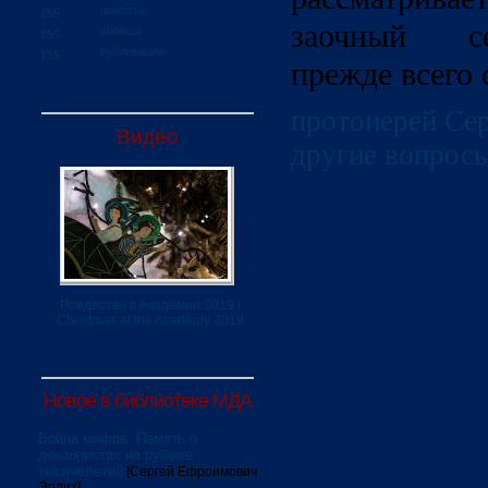
новости
заочный с
анонсы
публикации
прежде всего
протоиерей Сер
Видео
другие вопрос
Рождество в Академии 2019 /
Christmas at the Academy 2019
Новое в библиотеке МДА
Война мифов. Память о
декабристах на рубеже
тысячелетий
[Сергей Ефроимович
Эрлих]