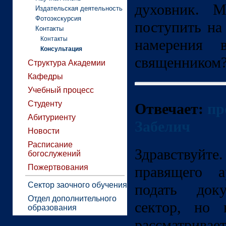
духовник. М
Издательская деятельность
Фотоэкскурсия
поступить на
Контакты
Контакты
намерения 
Консультация
священником
Структура Академии
Кафедры
Учебный процесс
Студенту
Отвечает:
пр
Абитуриенту
Забелич
Новости
Расписание
Здравствуйт
богослужений
Пожертвования
правящего 
Сектор заочного обучения
подать док
Отдел дополнительного
сектор, но 
образования
рассматривае