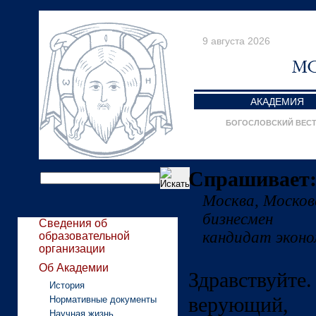
9 августа 2026
АКАДЕМИЯ
БОГОСЛОВСКИЙ ВЕС
Спрашивает:
Москва, Моско
бизнесмен
Сведения об
кандидат эконо
образовательной
организации
Об Академии
Здравствуй
История
верующий,
Нормативные документы
Научная жизнь