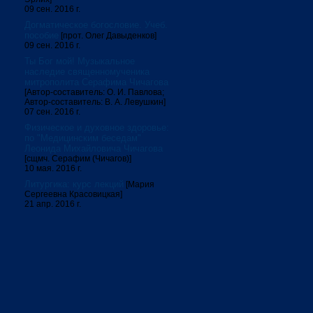
09 сен. 2016 г.
Догматическое богословие. Учеб.
пособие
[прот. Олег Давыденков]
09 сен. 2016 г.
Ты Бог мой! Музыкальное
наследие священномученика
митрополита Серафима Чичагова
[Автор-составитель: О. И. Павлова;
Автор-составитель: В. А. Левушкин]
07 сен. 2016 г.
Физическое и духовное здоровье:
по "Медицинским беседам"
Леонида Михайловича Чичагова
[сщмч. Серафим (Чичагов)]
10 мая. 2016 г.
Литургика: курс лекций
[Мария
Сергеевна Красовицкая]
21 апр. 2016 г.